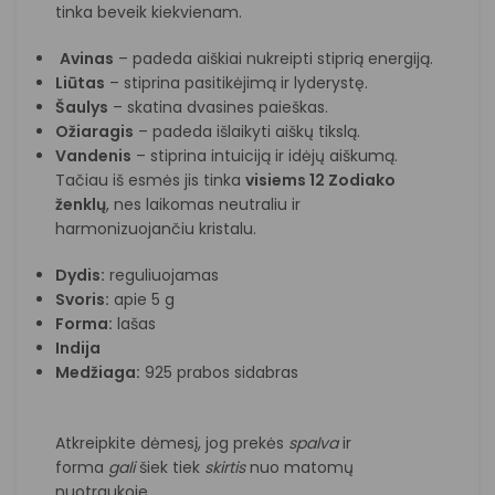
tinka beveik kiekvienam.
Avinas
– padeda aiškiai nukreipti stiprią energiją.
Liūtas
– stiprina pasitikėjimą ir lyderystę.
Šaulys
– skatina dvasines paieškas.
Ožiaragis
– padeda išlaikyti aiškų tikslą.
Vandenis
– stiprina intuiciją ir idėjų aiškumą.
Tačiau iš esmės jis tinka
visiems 12 Zodiako
ženklų
, nes laikomas neutraliu ir
harmonizuojančiu kristalu.
Dydis:
reguliuojamas
Svoris:
apie 5 g
Forma:
lašas
Indija
Medžiaga:
925 prabos sidabras
Atkreipkite dėmesį, jog prekės
spalva
ir
forma
gali
šiek tiek
skirtis
nuo matomų
nuotraukoje.