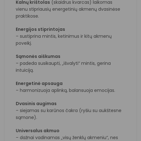
Kalnų krištolas
(skaidrus kvarcas) laikomas
vienu stipriausių energetinių akmenų dvasinėse
praktikose.
Energijos stiprintojas
– sustiprina mintis, ketinimus ir kitų akmenų
poveikį.
Sąmonės aiškumas
– padeda susikaupti, „išvalyti“ mintis, gerina
intuiciją.
Energetinė apsauga
– harmonizuoja aplinką, balansuoja emocijas.
Dvasinis augimas
– siejamas su karūnos čakra (ryšiu su aukštesne
sąmone).
Universalus akmuo
– dažnai vadinamas „visų ženklų akmeniu“, nes