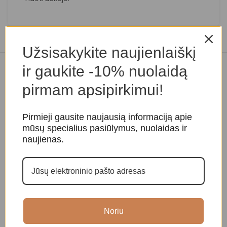
Užsisakykite naujienlaiškį
ir gaukite -10% nuolaidą
Panašios prekės
pirmam apsipirkimui!
Pirmieji gausite naujausią informaciją apie
mūsų specialius pasiūlymus, nuolaidas ir
naujienas.
Raktų pakabukas „Buda”
Raktų pakabukas „Buda”
R
Noriu
Amuletai, papuošalai
Amuletai, papuošalai
,
Raktų
A