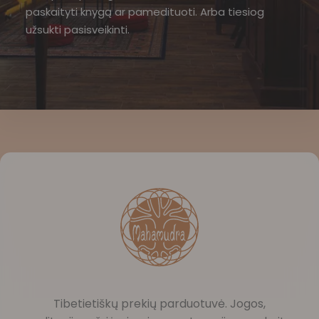
paskaityti knygą ar pamedituoti. Arba tiesiog
užsukti pasisveikinti.
Tibetietiškų prekių parduotuvė. Jogos,