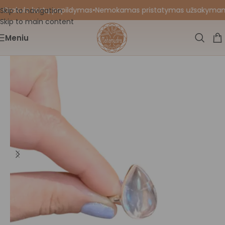
 Orakulo kortų papildymas
•
Nemokamas pristatymas užsakymams nu
Skip to navigation
Skip to main content
Meniu