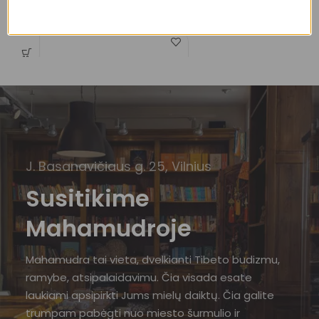
pakabukai
p
10,00
€
10,00
€
J. Basanavičiaus g. 25, Vilnius
Susitikime
Mahamudroje
Mahamudra tai vieta, dvelkianti Tibeto budizmu,
ramybe, atsipalaidavimu. Čia visada esate
laukiami apsipirkti Jums mielų daiktų. Čia galite
trumpam pabėgti nuo miesto šurmulio ir