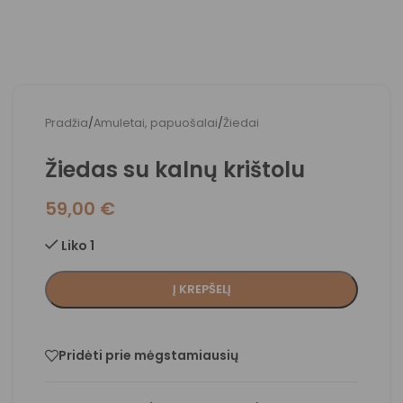
Pradžia
/
Amuletai, papuošalai
/
Žiedai
Žiedas su kalnų krištolu
59,00
€
Liko 1
Į KREPŠELĮ
Pridėti prie mėgstamiausių