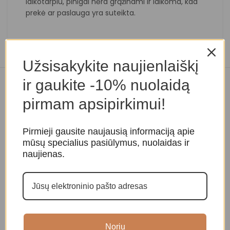
laikotarpiu, pinigai nėra grąžinami ir laikoma, kad
prekė ar paslauga yra suteikta.
Užsisakykite naujienlaiškį
ir gaukite -10% nuolaidą
Panašios prekės
pirmam apsipirkimui!
Pirmieji gausite naujausią informaciją apie
mūsų specialius pasiūlymus, nuolaidas ir
naujienas.
Medinis masažo karoliukas
Medinis masažo karoliukas
M
Noriu