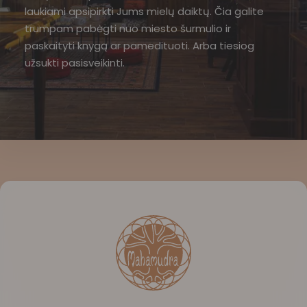
laukiami apsipirkti Jums mielų daiktų. Čia galite
trumpam pabėgti nuo miesto šurmulio ir
paskaityti knygą ar pamedituoti. Arba tiesiog
užsukti pasisveikinti.