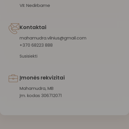
VII: Nedirbame
Kontaktai
mahamudra.vilnius@gmail.com
+370 68223 888
Susisiekti
Įmonės rekvizitai
Mahamudra, MB
Įm. kodas 306712071