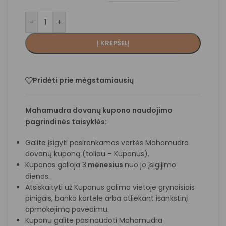
-
+
Į KREPŠELĮ
Pridėti prie mėgstamiausių
Mahamudra dovanų kupono naudojimo
pagrindinės taisyklės:
Galite įsigyti pasirenkamos vertės Mahamudra
dovanų kuponą (toliau – Kuponus).
Kuponas galioja 3
mėnesius
nuo jo įsigijimo
dienos.
Atsiskaityti už Kuponus galima vietoje grynaisiais
pinigais, banko kortele arba atliekant išankstinį
apmokėjimą pavedimu.
Kuponu galite pasinaudoti Mahamudra