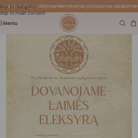
 Orakulo kortų papildymas
•
Nemokamas pristatymas užsakymams nu
Skip to navigation
Skip to main content
Meniu