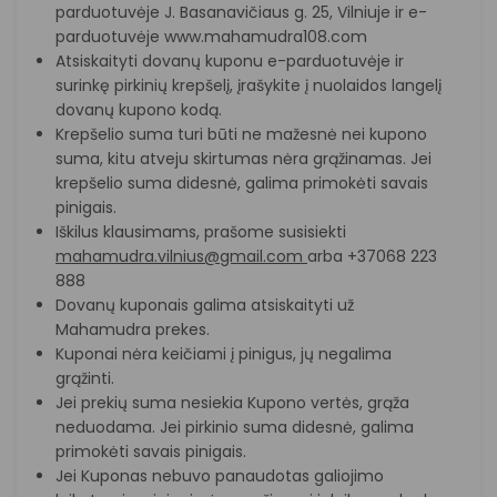
parduotuvėje J. Basanavičiaus g. 25, Vilniuje ir e-
parduotuvėje www.mahamudra108.com
Atsiskaityti dovanų kuponu e-parduotuvėje ir
surinkę pirkinių krepšelį, įrašykite į nuolaidos langelį
dovanų kupono kodą.
Krepšelio suma turi būti ne mažesnė nei kupono
suma, kitu atveju skirtumas nėra grąžinamas. Jei
krepšelio suma didesnė, galima primokėti savais
pinigais.
Iškilus klausimams, prašome susisiekti
mahamudra.vilnius@gmail.com
arba +37068 223
888
Dovanų kuponais galima atsiskaityti už
Mahamudra prekes.
Kuponai nėra keičiami į pinigus, jų negalima
grąžinti.
Jei prekių suma nesiekia Kupono vertės, grąža
neduodama. Jei pirkinio suma didesnė, galima
primokėti savais pinigais.
Jei Kuponas nebuvo panaudotas galiojimo