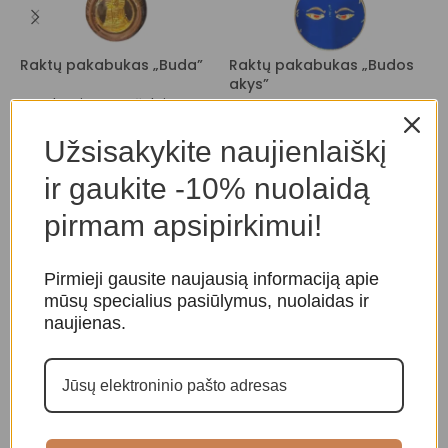
Raktų pakabukas „Buda”
Raktų pakabukas „Budos
R
akys”
Amuletai, papuošalai
A
Amuletai, papuošalai
p
10,00
€
Užsisakykite naujienlaiškį
10,00
€
ir gaukite -10% nuolaidą
pirmam apsipirkimui!
Pirmieji gausite naujausią informaciją apie
mūsų specialius pasiūlymus, nuolaidas ir
naujienas.