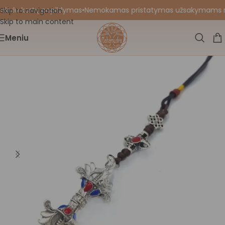
akulo kortų papildymas
•
Nemokamas pristatymas užsakymams nuo 
Skip to navigation
Skip to main content
Meniu