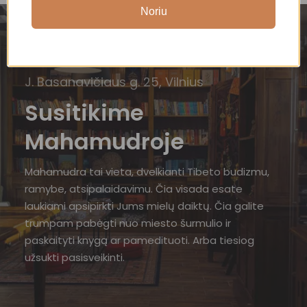
Noriu
J. Basanavičiaus g. 25, Vilnius
Susitikime
Mahamudroje
Mahamudra tai vieta, dvelkianti Tibeto budizmu,
ramybe, atsipalaidavimu. Čia visada esate
laukiami apsipirkti Jums mielų daiktų. Čia galite
trumpam pabėgti nuo miesto šurmulio ir
paskaityti knygą ar pamedituoti. Arba tiesiog
užsukti pasisveikinti.