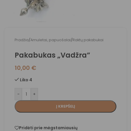
Pradžia
/
Amuletai, papuošalai
/
Raktų pakabukai
Pakabukas „Vadžra”
10,00
€
Liko 4
-
+
Į KREPŠELĮ
Pridėti prie mėgstamiausių