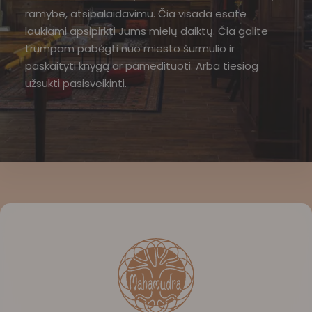
ramybe, atsipalaidavimu. Čia visada esate
laukiami apsipirkti Jums mielų daiktų. Čia galite
trumpam pabėgti nuo miesto šurmulio ir
paskaityti knygą ar pamedituoti. Arba tiesiog
užsukti pasisveikinti.