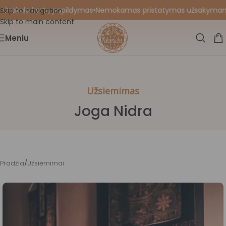
Orakulo kortų papildymas
•
Nemokamas pristatymas užsakymams nu
Skip to navigation
Skip to main content
Meniu
Užsiemimas
Joga Nidra
Pradžia
/
Užsiėmimai