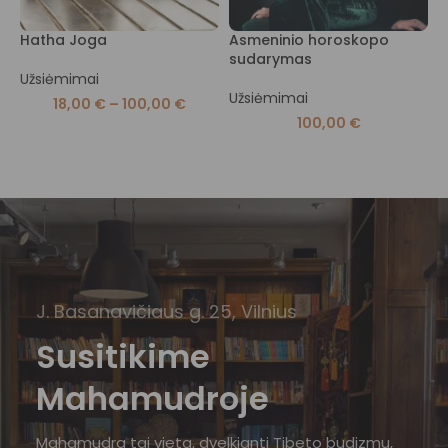
Hatha Joga
Asmeninio horoskopo
Q
sudarymas
Užsiėmimai
U
Užsiėmimai
18,00
€
–
100,00
€
100,00
€
J. Basanavičiaus g. 25, Vilnius
Susitikime
Mahamudroje
Mahamudra tai vieta, dvelkianti Tibeto budizmu,