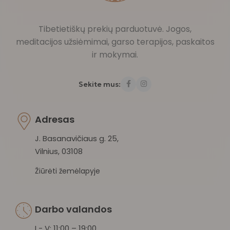
Tibetietiškų prekių parduotuvė. Jogos,
meditacijos užsiėmimai, garso terapijos, paskaitos
ir mokymai.
Sekite mus:
Adresas
J. Basanavičiaus g. 25,
Vilnius, 03108
Žiūrėti žemėlapyje
Darbo valandos
I - V: 11:00 – 19:00