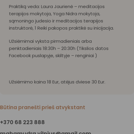
Praktiką veda: Laura Jaurienė – meditacijos
terapijos mokytoja, Yoga Nidra mokytoja,
sąmoningo judesio ir meditacijos terapijos
instruktorė, 1 Reiki pakopos praktikė su inicijacija.
Užsiėmimai vyksta pirmadieniais arba
penktadieniais 18:30h – 20:30h (Tikslios datos
Facebook puslapyje, skiltyje – renginiai )
Užsiėmimo kaina 18 Eur, atėjus dviese 30 Eur.
Būtina pranešti prieš atvykstant
+370 68 223 888
mahamudra.vilnius@gmail.com