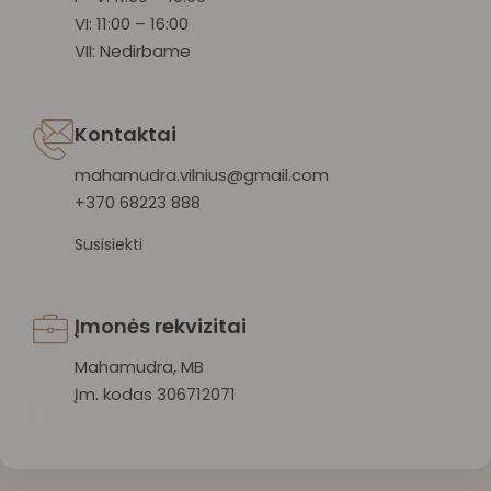
VI: 11:00 – 16:00
VII: Nedirbame
Kontaktai
mahamudra.vilnius@gmail.com
+370 68223 888
Susisiekti
Įmonės rekvizitai
Mahamudra, MB
Įm. kodas 306712071