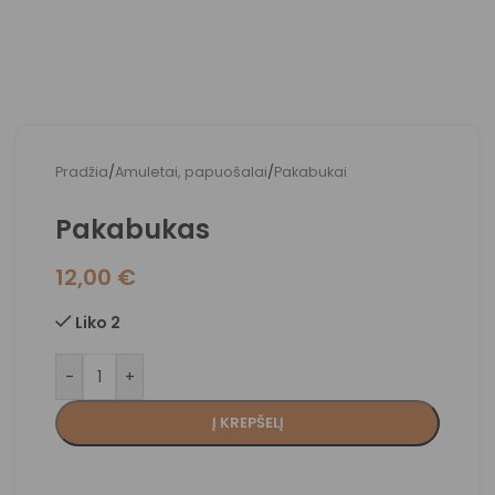
Pradžia
/
Amuletai, papuošalai
/
Pakabukai
Pakabukas
12,00
€
Liko 2
-
+
Į KREPŠELĮ