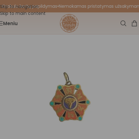
 Orakulo kortų papildymas
•
Nemokamas pristatymas užsakymams nu
Skip to navigation
Skip to main content
Meniu