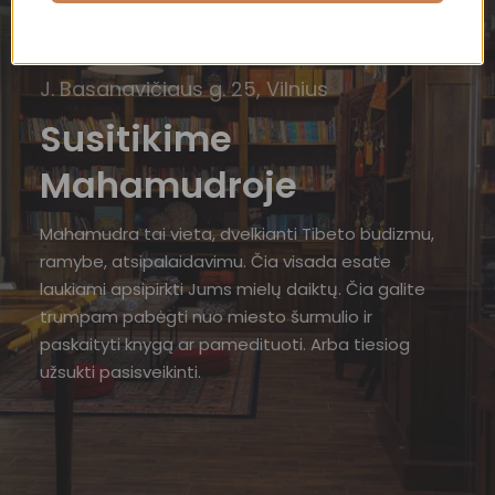
J. Basanavičiaus g. 25, Vilnius
Susitikime
Mahamudroje
Mahamudra tai vieta, dvelkianti Tibeto budizmu,
ramybe, atsipalaidavimu. Čia visada esate
laukiami apsipirkti Jums mielų daiktų. Čia galite
trumpam pabėgti nuo miesto šurmulio ir
paskaityti knygą ar pamedituoti. Arba tiesiog
užsukti pasisveikinti.