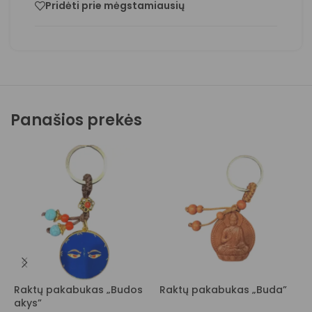
Pridėti prie mėgstamiausių
Panašios prekės
Raktų pakabukas „Budos
Raktų pakabukas „Buda”
R
akys”
m