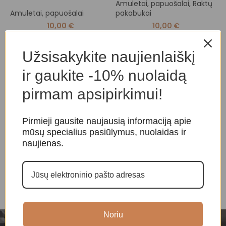
Amuletai, papuošalai
,
Raktų
Amuletai, papuošalai
pakabukai
A
p
10,00
€
10,00
€
Užsisakykite naujienlaiškį
ir gaukite -10% nuolaidą
pirmam apsipirkimui!
Pirmieji gausite naujausią informaciją apie
mūsų specialius pasiūlymus, nuolaidas ir
naujienas.
Noriu