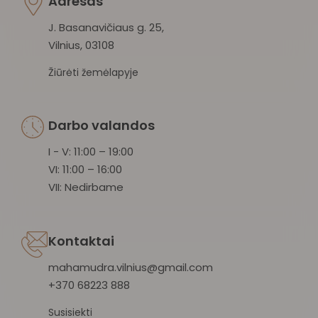
Adresas
J. Basanavičiaus g. 25,
Vilnius, 03108
Žiūrėti žemėlapyje
Darbo valandos
I - V: 11:00 – 19:00
VI: 11:00 – 16:00
VII: Nedirbame
Kontaktai
mahamudra.vilnius@gmail.com
+370 68223 888
Susisiekti