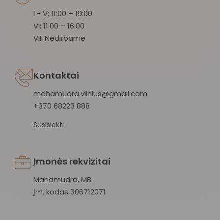
I - V: 11:00 – 19:00
VI: 11:00 – 16:00
VII: Nedirbame
Kontaktai
mahamudra.vilnius@gmail.com
+370 68223 888
Susisiekti
Įmonės rekvizitai
Mahamudra, MB
Įm. kodas 306712071