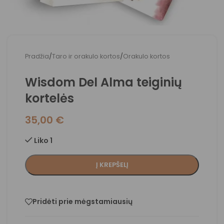
Pradžia
/
Taro ir orakulo kortos
/
Orakulo kortos
Wisdom Del Alma teiginių
kortelės
35,00
€
Liko 1
Į KREPŠELĮ
Pridėti prie mėgstamiausių