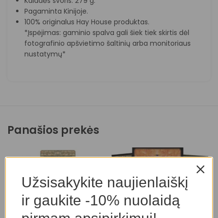
Kaladės svoris: 279 g.
Pagaminta Kinijoje.
100% originalus Hay House produktas.
*Įspėjimas: gaminio spalva gali šiek tiek skirtis dėl
fotografinio apšvietimo šaltinių arba monitoriaus
nustatymų*
Panašios prekės
Užsisakykite naujienlaiškį
ir gaukite -10% nuolaidą