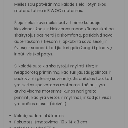
Meilės sau patvirtinimo kaladė sielai lotyniškos
moters, Latina ir BIWOC moterims.
Šioje sielos savimeilės patvirtinimo kaladėje
kiekvienas žodis ir kiekvienas meno kūrinys skatina
skaitytojus pasinerti į diskomfortą, pasidalyti savo
autentiškomis tiesomis, apkabinti savo šešėlį ir
šviesą ir suprasti, kad jie turi galią žengti į pilnatvę
ir būti visiškai patys.
Ši kaladė suteikia skaitytojui mylintį, tikrą ir
neapdorotą priminimą, kad turi jaustis įgalintas ir
suaktyvinti gilesnę savimeilę. Jis unikalus tuo, kad
yra skirtas spalvotoms moterims; tačiau ji yra
atvira visoms moterims, kurios nori greitai
priminti, kad yra vertos ir mylimos, ir kad jos visos
yra pačios diosos (deivės).
Kaladę sudaro: 44 kortos
Pakuotės išmatavimai: 10 x 14 x 3 cm