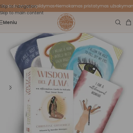
 Orakulo kortų papildymas
•
Nemokamas pristatymas užsakymams nu
Skip to navigation
Skip to main content
Meniu