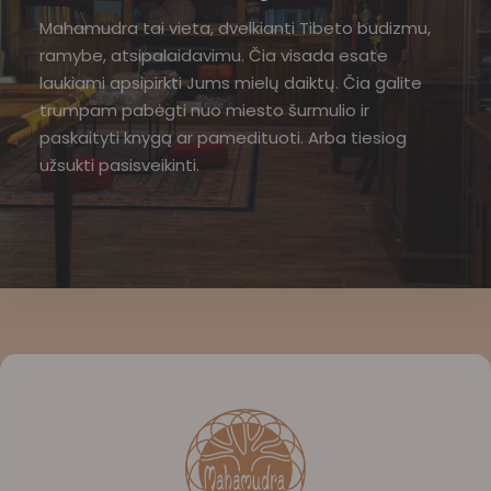
Mahamudra tai vieta, dvelkianti Tibeto budizmu,
ramybe, atsipalaidavimu. Čia visada esate
laukiami apsipirkti Jums mielų daiktų. Čia galite
trumpam pabėgti nuo miesto šurmulio ir
paskaityti knygą ar pamedituoti. Arba tiesiog
užsukti pasisveikinti.