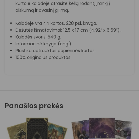
kurtoje kaladėje atrasite kelią rodantį įrankį į
aiškumą ir dvasinį gijimą.
Kaladėje yra 44 kortos, 228 psl. knyga.
Dėžutės išmatavimai: 12.5 x 17 cm (4.92” x 6.69”)..
Kaladės svoris: 540 g.
Informacinė knyga (ang.).
Plastiku aptrauktos popierinės kortos.
100% originalus produktas.
Panašios prekės