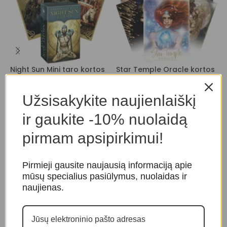
Night Sun Mini taro kortos
Star Temple Oracle kortos
K
C
Taro ir orakulo kortos
,
Taro
Taro ir orakulo kortos
,
Užsisakykite naujienlaiškį
kortos
Orakulo kortos
T
O
20,00
€
39,00
€
ir gaukite -10% nuolaidą
pirmam apsipirkimui!
Pirmieji gausite naujausią informaciją apie
mūsų specialius pasiūlymus, nuolaidas ir
naujienas.