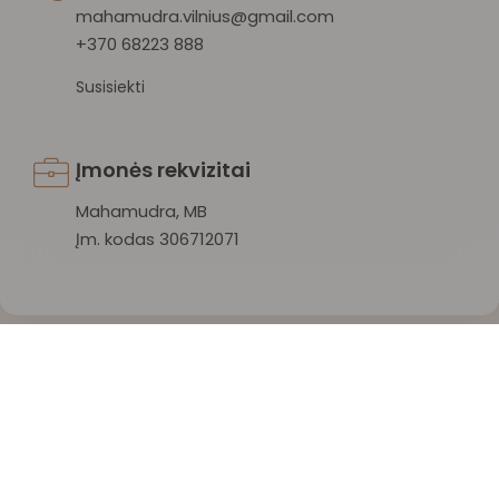
mahamudra.vilnius@gmail.com
+370 68223 888
Susisiekti
Įmonės rekvizitai
Mahamudra, MB
Įm. kodas 306712071
Mahamudra 108 © 2026 Visos teisės saugomos.
Privatumo politika
/
Sąlygos ir taisyklės
/
Atšaukti užsakymą