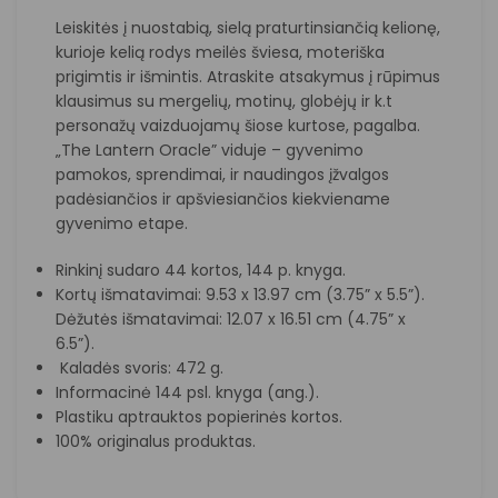
Leiskitės į nuostabią, sielą praturtinsiančią kelionę,
kurioje kelią rodys meilės šviesa, moteriška
prigimtis ir išmintis. Atraskite atsakymus į rūpimus
klausimus su mergelių, motinų, globėjų ir k.t
personažų vaizduojamų šiose kurtose, pagalba.
„The Lantern Oracle” viduje – gyvenimo
pamokos, sprendimai, ir naudingos įžvalgos
padėsiančios ir apšviesiančios kiekviename
gyvenimo etape.
Rinkinį sudaro 44 kortos, 144 p. knyga.
Kortų išmatavimai: 9.53 x 13.97 cm (3.75” x 5.5”).
Dėžutės išmatavimai: 12.07 x 16.51 cm (4.75” x
6.5”).
Kaladės svoris: 472 g.
Informacinė 144 psl. knyga (ang.).
Plastiku aptrauktos popierinės kortos.
100% originalus produktas.