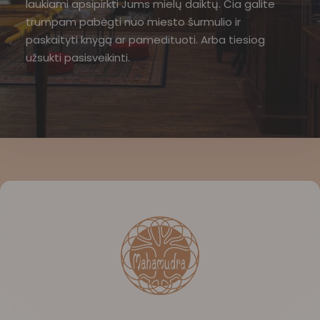
laukiami apsipirkti Jums mielų daiktų. Čia galite
trumpam pabėgti nuo miesto šurmulio ir
paskaityti knygą ar pamedituoti. Arba tiesiog
užsukti pasisveikinti.