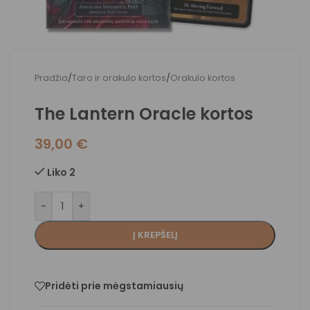
Pradžia
/
Taro ir orakulo kortos
/
Orakulo kortos
The Lantern Oracle kortos
39,00
€
Liko 2
-
+
Į KREPŠELĮ
Pridėti prie mėgstamiausių