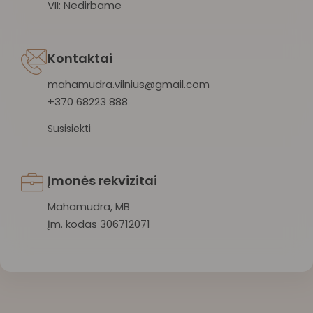
VII: Nedirbame
Kontaktai
mahamudra.vilnius@gmail.com
+370 68223 888
Susisiekti
Įmonės rekvizitai
Mahamudra, MB
Įm. kodas 306712071