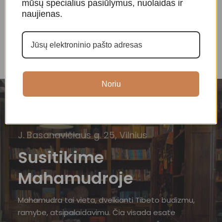
36,00
€
mūsų specialius pasiūlymus, nuolaidas ir
naujienas.
Noriu
J. Basanavičiaus g. 25, Vilnius
Susitikime
Mahamudroje
Mahamudra tai vieta, dvelkianti Tibeto budizmu,
ramybe, atsipalaidavimu. Čia visada esate