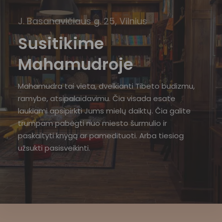
J. Basanavičiaus g. 25, Vilnius
Susitikime
Mahamudroje
Mahamudra tai vieta, dvelkianti Tibeto budizmu,
ramybe, atsipalaidavimu. Čia visada esate
laukiami apsipirkti Jums mielų daiktų. Čia galite
trumpam pabėgti nuo miesto šurmulio ir
paskaityti knygą ar pamedituoti. Arba tiesiog
užsukti pasisveikinti.