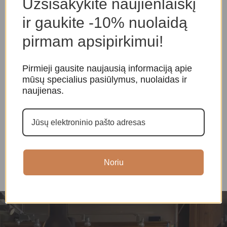
Užsisakykite naujienlaiškį
ir gaukite -10% nuolaidą
pirmam apsipirkimui!
Pirmieji gausite naujausią informaciją apie
mūsų specialius pasiūlymus, nuolaidas ir
naujienas.
Vadžra (dordžė) ir varpelis
Tingša varpeliai
T
Varpeliai ir kiti muzikos
Varpeliai ir kiti muzikos
V
instrumentai
,
Ritualiniai
instrumentai
,
Tingša
i
varpeliai
varpeliai
v
45,00
€
45,00
€
Noriu