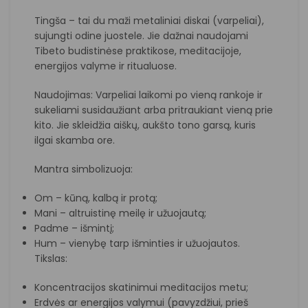
Tingša – tai du maži metaliniai diskai (varpeliai),
sujungti odine juostele. Jie dažnai naudojami
Tibeto budistinėse praktikose, meditacijoje,
energijos valyme ir ritualuose.
Naudojimas: Varpeliai laikomi po vieną rankoje ir
sukeliami susidaužiant arba pritraukiant vieną prie
kito. Jie skleidžia aiškų, aukšto tono garsą, kuris
ilgai skamba ore.
Mantra simbolizuoja:
Om – kūną, kalbą ir protą;
Mani – altruistinę meilę ir užuojautą;
Padme – išmintį;
Hum – vienybę tarp išminties ir užuojautos.
Tikslas:
Koncentracijos skatinimui meditacijos metu;
Erdvės ar energijos valymui (pavyzdžiui, prieš