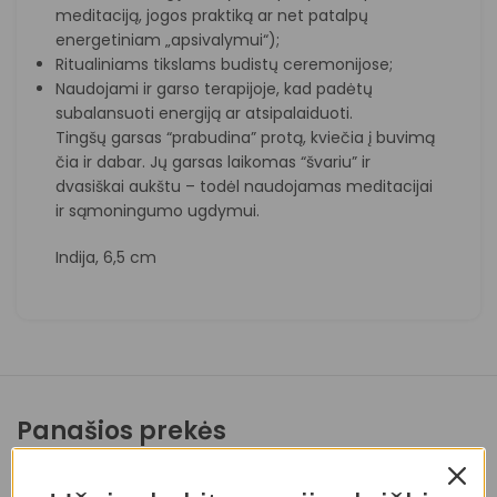
meditaciją, jogos praktiką ar net patalpų
energetiniam „apsivalymui“);
Ritualiniams tikslams budistų ceremonijose;
Naudojami ir garso terapijoje, kad padėtų
subalansuoti energiją ar atsipalaiduoti.
Tingšų garsas “prabudina” protą, kviečia į buvimą
čia ir dabar. Jų garsas laikomas “švariu” ir
dvasiškai aukštu – todėl naudojamas meditacijai
ir sąmoningumo ugdymui.
Indija, 6,5 cm
Panašios prekės