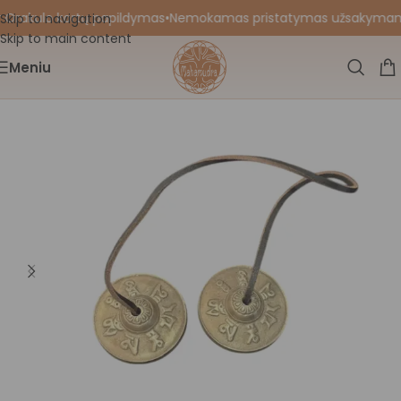
 Orakulo kortų papildymas
•
Nemokamas pristatymas užsakymams nu
Skip to navigation
Skip to main content
Meniu