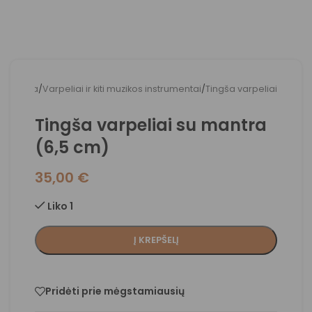
Pradžia
/
Varpeliai ir kiti muzikos instrumentai
/
Tingša varpeliai
Tingša varpeliai su mantra
(6,5 cm)
35,00
€
Liko 1
Į KREPŠELĮ
Pridėti prie mėgstamiausių