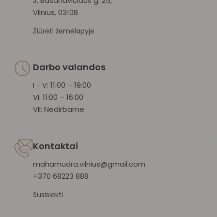
J. Basanavičiaus g. 25,
Vilnius, 03108
Žiūrėti žemėlapyje
Darbo valandos
I - V: 11:00 – 19:00
VI: 11:00 – 16:00
VII: Nedirbame
Kontaktai
mahamudra.vilnius@gmail.com
+370 68223 888
Susisiekti