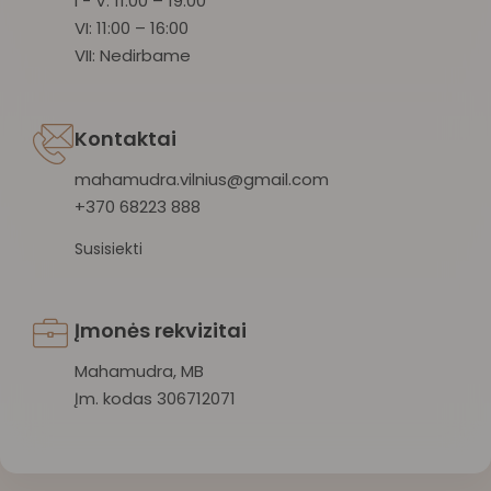
I - V: 11:00 – 19:00
VI: 11:00 – 16:00
VII: Nedirbame
Kontaktai
mahamudra.vilnius@gmail.com
+370 68223 888
Susisiekti
Įmonės rekvizitai
Mahamudra, MB
Įm. kodas 306712071