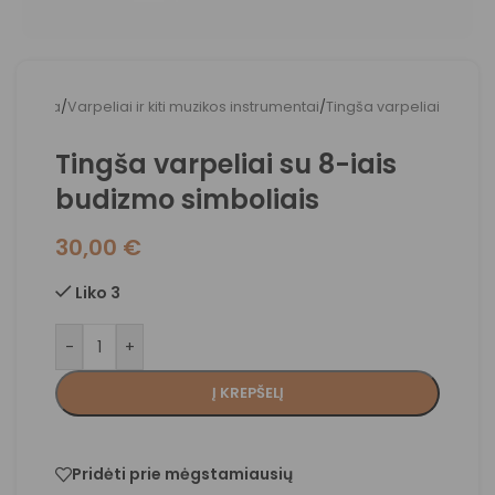
Pradžia
/
Varpeliai ir kiti muzikos instrumentai
/
Tingša varpeliai
Tingša varpeliai su 8-iais
budizmo simboliais
30,00
€
Liko 3
-
+
Į KREPŠELĮ
Pridėti prie mėgstamiausių