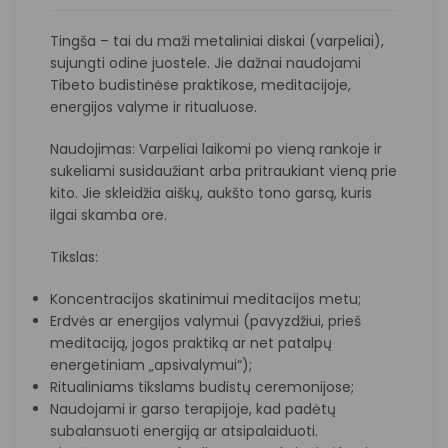
Tingša – tai du maži metaliniai diskai (varpeliai),
sujungti odine juostele. Jie dažnai naudojami
Tibeto budistinėse praktikose, meditacijoje,
energijos valyme ir ritualuose.
Naudojimas: Varpeliai laikomi po vieną rankoje ir
sukeliami susidaužiant arba pritraukiant vieną prie
kito. Jie skleidžia aiškų, aukšto tono garsą, kuris
ilgai skamba ore.
Tikslas:
Koncentracijos skatinimui meditacijos metu;
Erdvės ar energijos valymui (pavyzdžiui, prieš
meditaciją, jogos praktiką ar net patalpų
energetiniam „apsivalymui“);
Ritualiniams tikslams budistų ceremonijose;
Naudojami ir garso terapijoje, kad padėtų
subalansuoti energiją ar atsipalaiduoti.