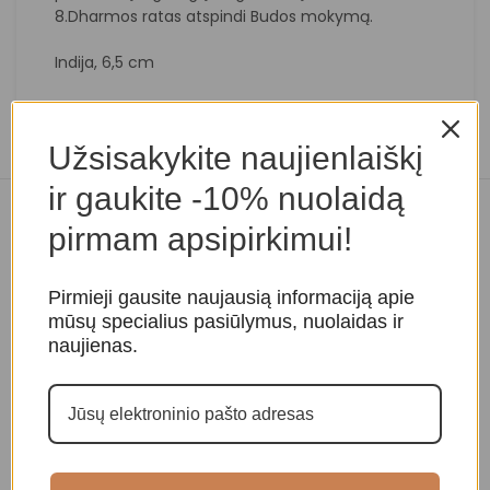
8.Dharmos ratas atspindi Budos mokymą.
Indija, 6,5 cm
Užsisakykite naujienlaiškį
ir gaukite -10% nuolaidą
Panašios prekės
pirmam apsipirkimui!
Pirmieji gausite naujausią informaciją apie
mūsų specialius pasiūlymus, nuolaidas ir
naujienas.