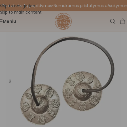
 Orakulo kortų papildymas
•
Nemokamas pristatymas užsakymams nu
Skip to navigation
Skip to main content
Meniu