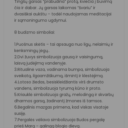
Tingšų garsas “prabudina” protą, kviečia į buvimą
čia ir dabar. Jų garsas laikomas “švariu” ir
dvasiškai aukštu – todėl naudojamas meditacijai
ir sąmoningumo ugdymui.
8 budizmo simboliai:
1.Puošnus skėtis – tai apsauga nuo ligų, nelaimių ir
kenksmingų jėgų..
2.Dvi žuvys simbolizuoja gausą ir vaisingumą,
laisvą judėjimą vandenyje.
3.Ritualinė vaza, vadinama bumpa, simbolizuoja
sveikatą, ilgaamžiškumą, išmintį ir klestėjimą.
4.Lotoso žiedas, besiskleidžiantis virš drumsto
vandens, simbolizuoja tyrumą kūno ir proto.
5.Kriauklė simbolizuoja gražų, melodingą ir skvarbų
dharmos garsą, žadinantį žmones iš tamsos.
6.Begalinis mazgas primena, kad viskas visatoje
susiję.
7.Pergalės vėliava simbolizuoja Budos pergalę
prieš Marą – galingą blogio dievą.