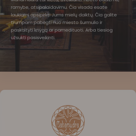
ramybe, atsipalaidavimu. Čia visada esate
laukiami apsipirkti Jums mielų daiktų. Čia galite
trumpam pabėgti nuo miesto šurmulio ir
paskaityti knygą ar pamedituoti. Arba tiesiog
užsukti pasisveikinti.