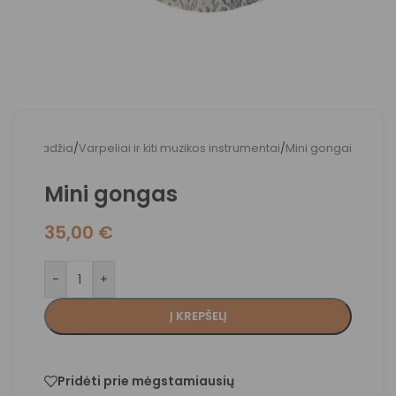
Pradžia
/
Varpeliai ir kiti muzikos instrumentai
/
Mini gongai
Mini gongas
35,00
€
-
+
Į KREPŠELĮ
Pridėti prie mėgstamiausių