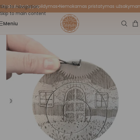
 Orakulo kortų papildymas
•
Nemokamas pristatymas užsakymams nu
Skip to navigation
Skip to main content
Meniu