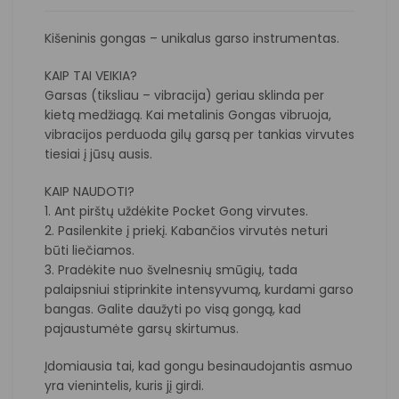
Kišeninis gongas – unikalus garso instrumentas.
KAIP TAI VEIKIA?
Garsas (tiksliau – vibracija) geriau sklinda per
kietą medžiagą. Kai metalinis Gongas vibruoja,
vibracijos perduoda gilų garsą per tankias virvutes
tiesiai į jūsų ausis.
KAIP NAUDOTI?
1. Ant pirštų uždėkite Pocket Gong virvutes.
2. Pasilenkite į priekį. Kabančios virvutės neturi
būti liečiamos.
3. Pradėkite nuo švelnesnių smūgių, tada
palaipsniui stiprinkite intensyvumą, kurdami garso
bangas. Galite daužyti po visą gongą, kad
pajaustumėte garsų skirtumus.
Įdomiausia tai, kad gongu besinaudojantis asmuo
yra vienintelis, kuris jį girdi.