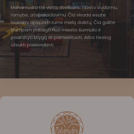
Mahamudra tai vieta, dvelkianti Tibeto budizmu,
ramybe, atsipalaidavimu. Čia visada esate
laukiami apsipirkti Jums mielų daiktų. Čia galite
trumpam pabėgti nuo miesto šurmulio ir
paskaityti knygą ar pamedituoti. Arba tiesiog
užsukti pasisveikinti.