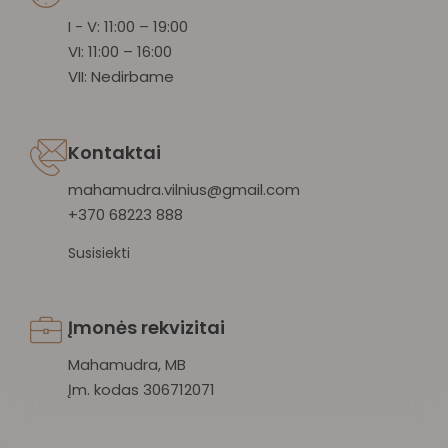
I - V: 11:00 – 19:00
VI: 11:00 – 16:00
VII: Nedirbame
Kontaktai
mahamudra.vilnius@gmail.com
+370 68223 888
Susisiekti
Įmonės rekvizitai
Mahamudra, MB
Įm. kodas 306712071