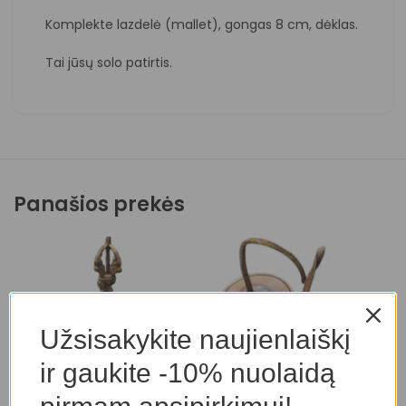
Komplekte lazdelė (mallet), gongas 8 cm, dėklas.
Tai jūsų solo patirtis.
Panašios prekės
Užsisakykite naujienlaiškį
ir gaukite -10% nuolaidą