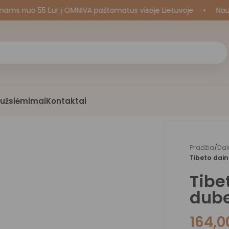
uo 55 Eur į OMNIVA paštomatus visoje Lietuvoje
•
Naujos k
i užsiėmimai
Kontaktai
Pradžia
/
Dai
Tibeto dain
Tibe
dube
164,