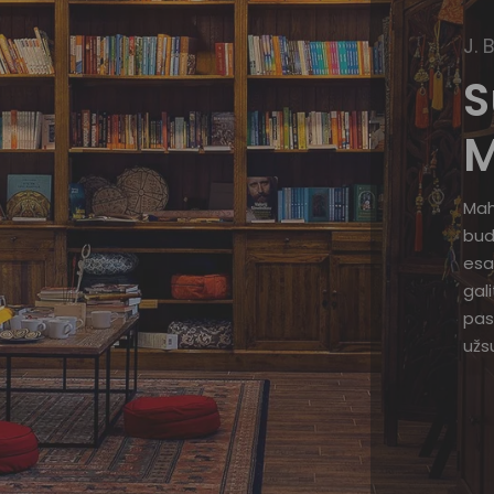
J. 
S
M
Mah
bud
esa
gal
pas
užsu