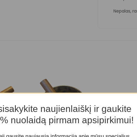
Nepalas, ra
isakykite naujienlaiškį ir gaukite
% nuolaidą pirmam apsipirkimui!
eji gausite naujausią informaciją apie mūsų specialius