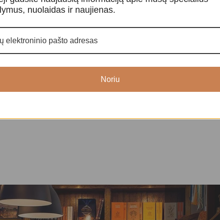
benėlis
Tibeto dainuojantis dubenėlis
Tibeto dainuo
lymus, nuolaidas ir naujienas.
enėliai
,
Dainuojantys Tibeto dubenėliai
,
Dainuojantys T
Dainuojantys dubenėliai
Dainuojantys d
87,00
€
8
Noriu