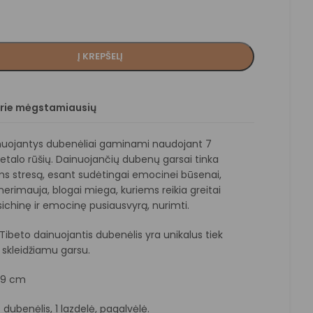
Į KREPŠELĮ
prie mėgstamiausių
nuojantys dubenėliai gaminami naudojant 7
etalo rūšių. Dainuojančių dubenų garsai tinka
ms stresą, esant sudėtingai emocinei būsenai,
nerimauja, blogai miega, kuriems reikia greitai
sichinę ir emocinę pusiausvyrą, nurimti.
Tibeto dainuojantis dubenėlis yra unikalus tiek
 skleidžiamu garsu.
19 cm
dubenėlis, 1 lazdelė, pagalvėlė.