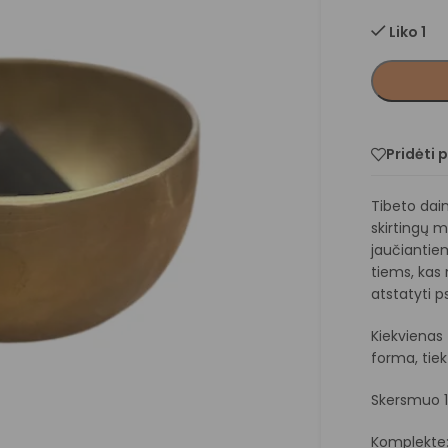
Liko 1
Pridėti 
Tibeto dai
skirtingų m
jaučiantie
tiems, kas 
atstatyti p
Kiekvienas 
forma, tiek
Skersmuo 
Komplekte: 