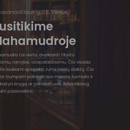
Basanavičiaus g. 25, Vilnius
usitikime
ahamudroje
amudra tai vieta, dvelkianti Tibeto
izmu, ramybe, atsipalaidavimu. Čia visada
te laukiami apsipirkti Jums mielų daiktų. Čia
ite trumpam pabėgti nuo miesto šurmulio ir
kaityti knygą ar pamedituoti. Arba tiesiog
kti pasisveikinti.