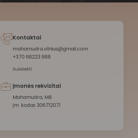
Kontaktai
mahamudra.vilnius@gmail.com
+370 68223 888
Susisiekti
Įmonės rekvizitai
Mahamudra, MB
Įm. kodas 306712071