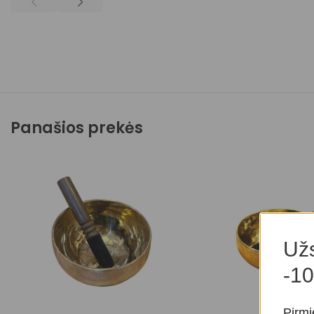
Panašios prekės
Užs
-10
Pirmi