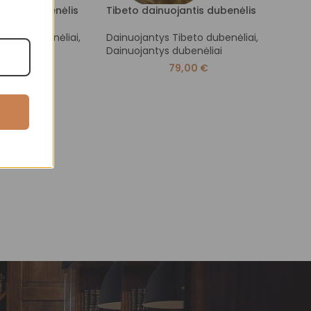
jantis dubenėlis
Tibeto dainuojantis dubenėlis
Tibet
ibeto dubenėliai
,
Dainuojantys Tibeto dubenėliai
,
Dainu
ubenėliai
Dainuojantys dubenėliai
Dainu
4,00
€
79,00
€