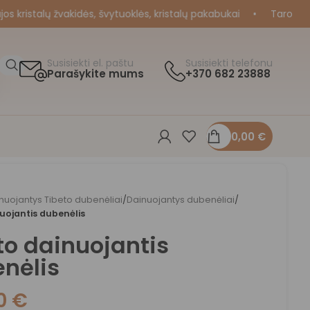
ristalų žvakidės, švytuoklės, kristalų pakabukai
•
Taro ir Orak
Susisiekti el. paštu
Susisiekti telefonu
Parašykite mums
+370 682 23888
0,00
€
nuojantys Tibeto dubenėliai
/
Dainuojantys dubenėliai
/
uojantis dubenėlis
to dainuojantis
nėlis
00
€