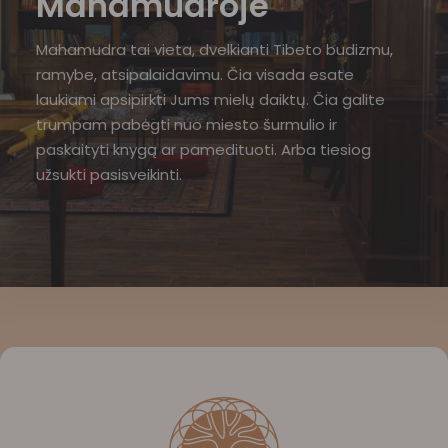
Mahamudroje
Mahamudra tai vieta, dvelkianti Tibeto budizmu,
ramybe, atsipalaidavimu. Čia visada esate
laukiami apsipirkti Jums mielų daiktų. Čia galite
trumpam pabėgti nuo miesto šurmulio ir
paskaityti knygą ar pamedituoti. Arba tiesiog
užsukti pasisveikinti.