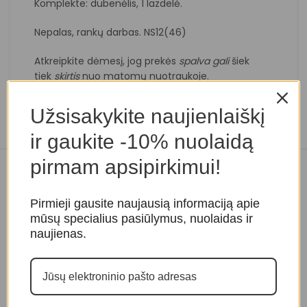
Komplekte: dubenėlis, 1 lazdelė.
Nepalas, rankų darbas. NS12(46)
Atkreipkite dėmesį, jog prekės
spalva
gali
šiek
tiek
skirtis
nuo matomų nuotraukoje.
Užsisakykite naujienlaiškį
ir gaukite -10% nuolaidą
pirmam apsipirkimui!
Panašios prekės
Pirmieji gausite naujausią informaciją apie
mūsų specialius pasiūlymus, nuolaidas ir
naujienas.