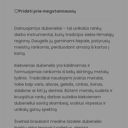
Pridėti prie mėgstamiausių
Dainuojantys dubenėliai – tai unikalūs rankų
darbo instrumentai, kurių tradicijos siekia Himalajų
regioną. Daugelis jų gaminami Nepale, patyrusių
meistrų rankomis, perduodant amatą iš kartos į
kartą.
Kiekvienas dubenėlis yra kaldinamas ir
formuojamas rankomis iš kelių skirtingų metalų
lydinio. Tradiciškai naudojami įvairūs metalai,
tokie kaip varis, alavas, geležis, cinkas, švinas,
sidabras ar kiti jų deriniai. Būtent metalų sudėtis ir
kruopštus rankų darbas suteikia kiekvienam
dubenėliui savitą skambesį, sodrius virpesius ir
unikalų garsų spektrą.
Švelniai braukiant medine lazdele dubenėlio
kraštu arba lengvai jį palietus, gimsta