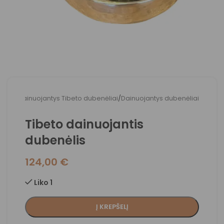
adžia
/
Dainuojantys Tibeto dubenėliai
/
Dainuojantys dubenėliai
Tibeto dainuojantis
dubenėlis
124,00
€
Liko 1
Į KREPŠELĮ