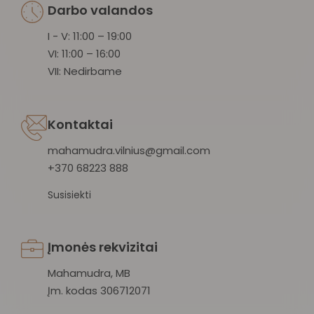
Darbo valandos
I - V: 11:00 – 19:00
VI: 11:00 – 16:00
VII: Nedirbame
Kontaktai
mahamudra.vilnius@gmail.com
+370 68223 888
Susisiekti
Įmonės rekvizitai
Mahamudra, MB
Įm. kodas 306712071