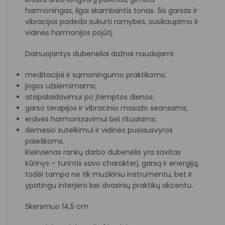
harmoningas, ilgai skambantis tonas. Šis garsas ir
vibracijos padeda sukurti ramybės, susikaupimo ir
vidinės harmonijos pojūtį.
Dainuojantys dubenėliai dažnai naudojami:
meditacijai ir sąmoningumo praktikoms;
jogos užsiėmimams;
atsipalaidavimui po įtemptos dienos;
garso terapijos ir vibracinio masažo seansams;
erdvės harmonizavimui bei ritualams;
dėmesio sutelkimui ir vidinės pusiausvyros
paieškoms.
Kiekvienas rankų darbo dubenėlis yra savitas
kūrinys – turintis savo charakterį, garsą ir energiją,
todėl tampa ne tik muzikiniu instrumentu, bet ir
ypatingu interjero bei dvasinių praktikų akcentu.
Skersmuo 14,5 cm