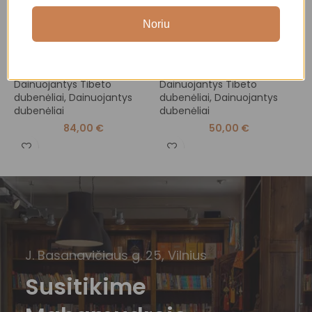
Noriu
Tibeto dainuojantis
Tibeto dainuojantis
T
dubenėlis
dubenėlis
d
Dainuojantys Tibeto
Dainuojantys Tibeto
D
dubenėliai
,
Dainuojantys
dubenėliai
,
Dainuojantys
d
dubenėliai
dubenėliai
d
84,00
€
50,00
€
J. Basanavičiaus g. 25, Vilnius
Susitikime