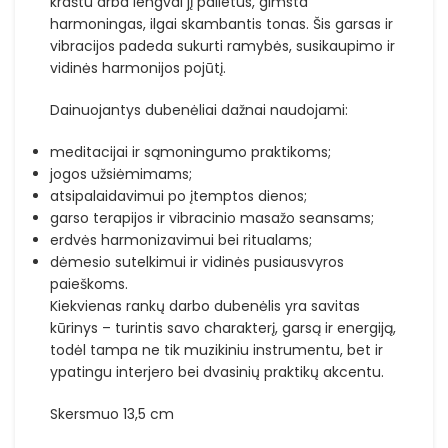
kraštu arba lengvai jį palietus, gimsta
harmoningas, ilgai skambantis tonas. Šis garsas ir
vibracijos padeda sukurti ramybės, susikaupimo ir
vidinės harmonijos pojūtį.
Dainuojantys dubenėliai dažnai naudojami:
meditacijai ir sąmoningumo praktikoms;
jogos užsiėmimams;
atsipalaidavimui po įtemptos dienos;
garso terapijos ir vibracinio masažo seansams;
erdvės harmonizavimui bei ritualams;
dėmesio sutelkimui ir vidinės pusiausvyros
paieškoms.
Kiekvienas rankų darbo dubenėlis yra savitas
kūrinys – turintis savo charakterį, garsą ir energiją,
todėl tampa ne tik muzikiniu instrumentu, bet ir
ypatingu interjero bei dvasinių praktikų akcentu.
Skersmuo 13,5 cm