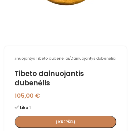
adžia
/
Dainuojantys Tibeto dubenėliai
/
Dainuojantys dubenėliai
Tibeto dainuojantis
dubenėlis
105,00
€
Liko 1
Į KREPŠELĮ