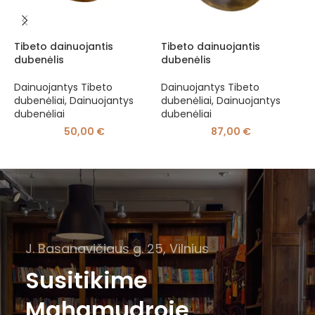
Tibeto dainuojantis
Tibeto dainuojantis
T
dubenėlis
dubenėlis
d
Dainuojantys Tibeto
Dainuojantys Tibeto
D
dubenėliai
,
Dainuojantys
dubenėliai
,
Dainuojantys
d
dubenėliai
dubenėliai
d
50,00
€
87,00
€
J. Basanavičiaus g. 25, Vilnius
Susitikime
Mahamudroje