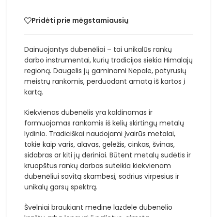
Pridėti prie mėgstamiausių
Dainuojantys dubenėliai – tai unikalūs rankų
darbo instrumentai, kurių tradicijos siekia Himalajų
regioną. Daugelis jų gaminami Nepale, patyrusių
meistrų rankomis, perduodant amatą iš kartos į
kartą.
Kiekvienas dubenėlis yra kaldinamas ir
formuojamas rankomis iš kelių skirtingų metalų
lydinio. Tradiciškai naudojami įvairūs metalai,
tokie kaip varis, alavas, geležis, cinkas, švinas,
sidabras ar kiti jų deriniai. Būtent metalų sudėtis ir
kruopštus rankų darbas suteikia kiekvienam
dubenėliui savitą skambesį, sodrius virpesius ir
unikalų garsų spektrą.
Švelniai braukiant medine lazdele dubenėlio