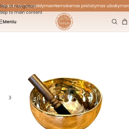
 Orakulo kortų papildymas
•
Nemokamas pristatymas užsakymams nu
Skip to navigation
Skip to main content
Meniu