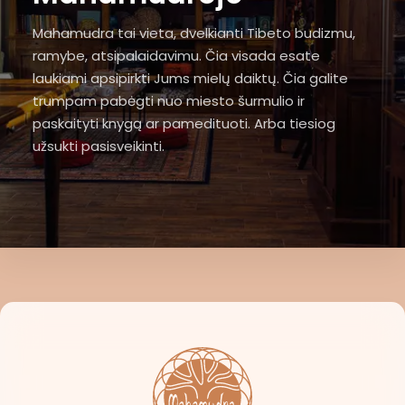
Mahamudra tai vieta, dvelkianti Tibeto budizmu,
ramybe, atsipalaidavimu. Čia visada esate
laukiami apsipirkti Jums mielų daiktų. Čia galite
trumpam pabėgti nuo miesto šurmulio ir
paskaityti knygą ar pamedituoti. Arba tiesiog
užsukti pasisveikinti.