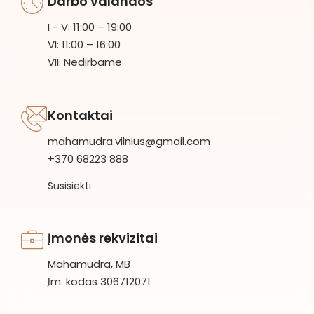
Darbo valandos
I - V: 11:00 – 19:00
VI: 11:00 – 16:00
VII: Nedirbame
Kontaktai
mahamudra.vilnius@gmail.com
+370 68223 888
Susisiekti
Įmonės rekvizitai
Mahamudra, MB
Įm. kodas 306712071