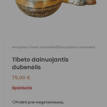
adžia
/
Dainuojantys Tibeto dubenėliai
/
Dainuojantys dubenėliai
Tibeto dainuojantis
dubenėlis
75,00
€
Išparduota
Pridėti prie mėgstamiausių