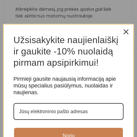
Atkreipkite dėmesį, jog prekės
spalva
gali
šiek
tiek
skirtis
nuo matomų nuotraukoje.
Užsisakykite naujienlaiškį
ir gaukite -10% nuolaidą
pirmam apsipirkimui!
Panašios prekės
Pirmieji gausite naujausią informaciją apie
mūsų specialius pasiūlymus, nuolaidas ir
naujienas.
Noriu