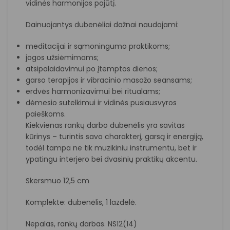
vidinės harmonijos pojūtį.
Dainuojantys dubenėliai dažnai naudojami:
meditacijai ir sąmoningumo praktikoms;
jogos užsiėmimams;
atsipalaidavimui po įtemptos dienos;
garso terapijos ir vibracinio masažo seansams;
erdvės harmonizavimui bei ritualams;
dėmesio sutelkimui ir vidinės pusiausvyros
paieškoms.
Kiekvienas rankų darbo dubenėlis yra savitas
kūrinys – turintis savo charakterį, garsą ir energiją,
todėl tampa ne tik muzikiniu instrumentu, bet ir
ypatingu interjero bei dvasinių praktikų akcentu.
Skersmuo 12,5 cm
Komplekte: dubenėlis, 1 lazdelė.
Nepalas, rankų darbas. NS12(14)