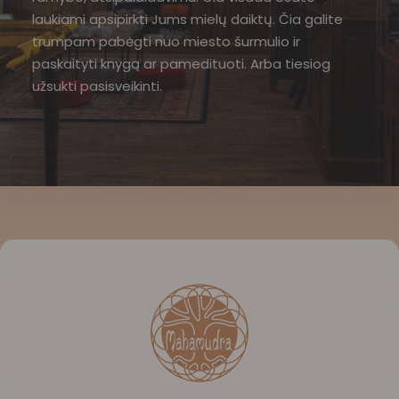
laukiami apsipirkti Jums mielų daiktų. Čia galite
trumpam pabėgti nuo miesto šurmulio ir
paskaityti knygą ar pamedituoti. Arba tiesiog
užsukti pasisveikinti.