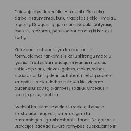
Dainuojantys dubenėliai – tai unikalūs rankų
darbo instrumentai, kurių tradicijos siekia Himalajų
regioną. Daugelis jų gaminami Nepale, patyrusių
meistrų rankomis, perduodant amatą iš kartos į
kartą.
Kiekvienas dubenėlis yra kaldinamas ir
formuojamas rankomis iš kelių skirtingų metalų
lydinio. Tradiciškai naudojami įvairūs metalai,
tokie kaip varis, alavas, geležis, cinkas, švinas,
sidabras ar kiti jų deriniai. Būtent metalų sudėtis ir
kruopštus rankų darbas suteikia kiekvienam
dubenėliui savitą skambesį, sodrius virpesius ir
unikalų garsų spektrą.
Švelniai braukiant medine lazdele dubenėlio
kraštu arba lengvai jį palietus, gimsta
harmoningas, ilgai skambantis tonas. Šis garsas ir
vibracijos padeda sukurti ramybės, susikaupimo ir