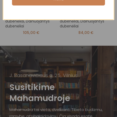
Tibeto dainuojantis
Tibeto dainuojantis
T
dubenėlis
dubenėlis
d
Dainuojantys Tibeto
Dainuojantys Tibeto
D
dubenėliai
,
Dainuojantys
dubenėliai
,
Dainuojantys
d
dubenėliai
dubenėliai
d
105,00
€
84,00
€
J. Basanavičiaus g. 25, Vilnius
Susitikime
Mahamudroje
Mahamudra tai vieta, dvelkianti Tibeto budizmu,
ramybe, atsipalaidavimu. Čia visada esate