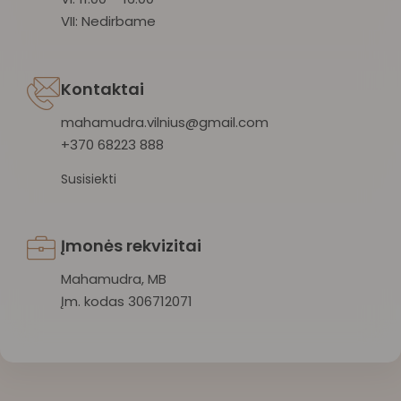
VII: Nedirbame
Kontaktai
mahamudra.vilnius@gmail.com
+370 68223 888
Susisiekti
Įmonės rekvizitai
Mahamudra, MB
Įm. kodas 306712071