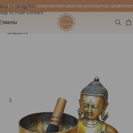
 Orakulo kortų papildymas
•
Nemokamas pristatymas užsakymams nu
Skip to navigation
Skip to main content
Meniu
IŠPARDUOTA