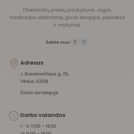
Tibetietiškų prekių parduotuvė. Jogos,
meditacijos užsiėmimai, garso terapijos, paskaitos
ir mokymai.
Sekite mus:
Adresas
J. Basanavičiaus g. 25,
Vilnius, 03108
Žiūrėti žemėlapyje
Darbo valandos
I - V: 11:00 – 19:00
VI: 11:00 – 16:00