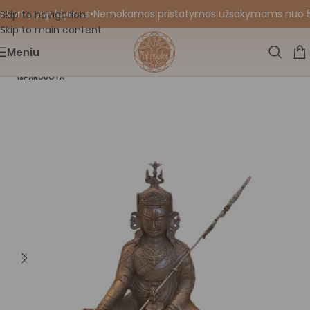
 kortų papildymas
•
Nemokamas pristatymas užsakymams nuo 55 Eu
Skip to navigation
Skip to main content
Meniu
IŠPARDUOTA