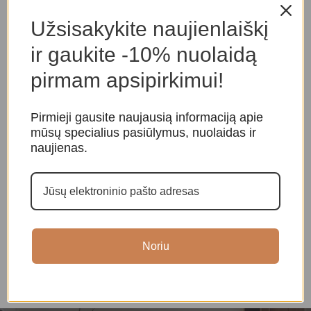
Panašios prekės
Užsisakykite naujienlaiškį
ir gaukite -10% nuolaidą
pirmam apsipirkimui!
Pirmieji gausite naujausią informaciją apie
mūsų specialius pasiūlymus, nuolaidas ir
naujienas.
-27%
-23%
Ganeša
Buda
S
Dievybės
,
Indiškos dievybės
Dievybės
,
Budistinės
D
dievybės
Noriu
80,00
€
110,00
€
100,00
€
130,00
€