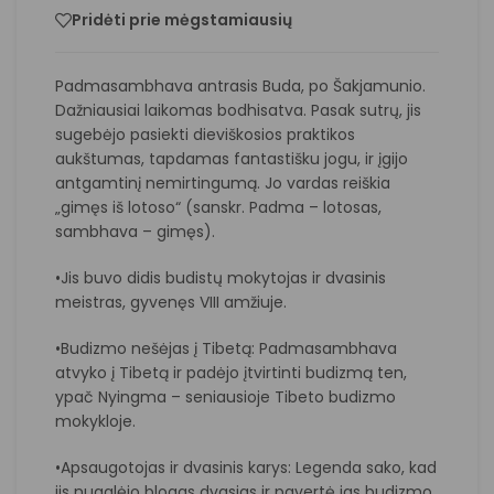
Pridėti prie mėgstamiausių
Padmasambhava antrasis Buda, po Šakjamunio.
Dažniausiai laikomas bodhisatva. Pasak sutrų, jis
sugebėjo pasiekti dieviškosios praktikos
aukštumas, tapdamas fantastišku jogu, ir įgijo
antgamtinį nemirtingumą. Jo vardas reiškia
„gimęs iš lotoso“ (sanskr. Padma – lotosas,
sambhava – gimęs).
•Jis buvo didis budistų mokytojas ir dvasinis
meistras, gyvenęs VIII amžiuje.
•Budizmo nešėjas į Tibetą: Padmasambhava
atvyko į Tibetą ir padėjo įtvirtinti budizmą ten,
ypač Nyingma – seniausioje Tibeto budizmo
mokykloje.
•Apsaugotojas ir dvasinis karys: Legenda sako, kad
jis nugalėjo blogas dvasias ir pavertė jas budizmo