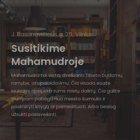
J. Basanavičiaus g. 25, Vilnius
Susitikime
Mahamudroje
Mahamudra tai vieta, dvelkianti Tibeto budizmu,
ramybe, atsipalaidavimu. Čia visada esate
laukiami apsipirkti Jums mielų daiktų. Čia galite
trumpam pabėgti nuo miesto šurmulio ir
paskaityti knygą ar pamedituoti. Arba tiesiog
užsukti pasisveikinti.