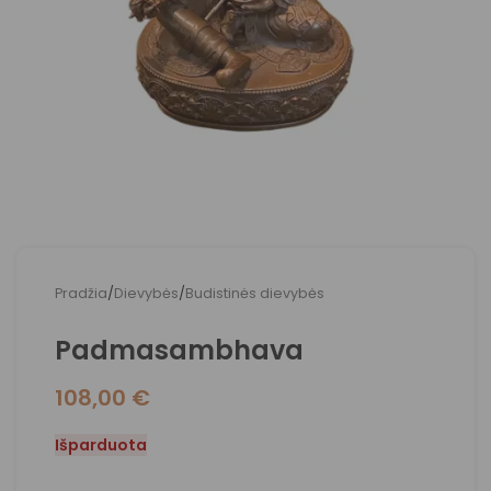
Pradžia
/
Dievybės
/
Budistinės dievybės
Padmasambhava
108,00
€
Išparduota