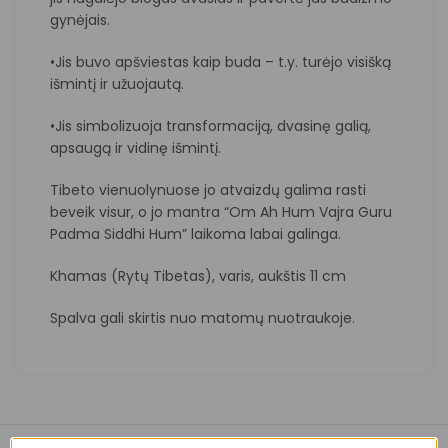
gynėjais.
•Jis buvo apšviestas kaip buda – t.y. turėjo visišką
išmintį ir užuojautą.
•Jis simbolizuoja transformaciją, dvasinę galią,
apsaugą ir vidinę išmintį.
Tibeto vienuolynuose jo atvaizdų galima rasti
beveik visur, o jo mantra “Om Ah Hum Vajra Guru
Padma Siddhi Hum” laikoma labai galinga.
Khamas (Rytų Tibetas), varis, aukštis 11 cm
Spalva gali skirtis nuo matomų nuotraukoje.