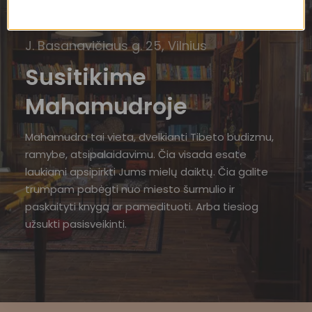
J. Basanavičiaus g. 25, Vilnius
Susitikime
Mahamudroje
Mahamudra tai vieta, dvelkianti Tibeto budizmu,
ramybe, atsipalaidavimu. Čia visada esate
laukiami apsipirkti Jums mielų daiktų. Čia galite
trumpam pabėgti nuo miesto šurmulio ir
paskaityti knygą ar pamedituoti. Arba tiesiog
užsukti pasisveikinti.