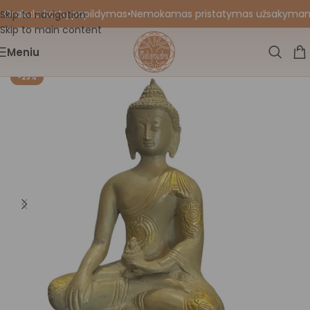
 Orakulo kortų papildymas
•
Nemokamas pristatymas užsakymams nu
Skip to navigation
Skip to main content
Meniu
-23%