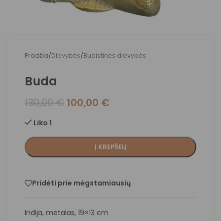
Pradžia
/
Dievybės
/
Budistinės dievybės
Buda
130,00
€
100,00
€
Liko 1
Į KREPŠELĮ
Pridėti prie mėgstamiausių
Indija, metalas, 19×13 cm