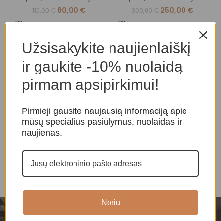
D
80,00
€
250,00
€
110,00
€
300,00
€
Užsisakykite naujienlaiškį
ir gaukite -10% nuolaidą
pirmam apsipirkimui!
Pirmieji gausite naujausią informaciją apie
mūsų specialius pasiūlymus, nuolaidas ir
naujienas.
Noriu