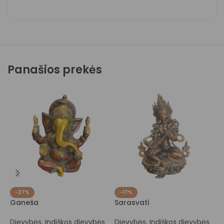
Panašios prekės
-27%
-17%
Ganeša
Sarasvati
L
u
Dievybės
,
Indiškos dievybės
Dievybės
,
Indiškos dievybės