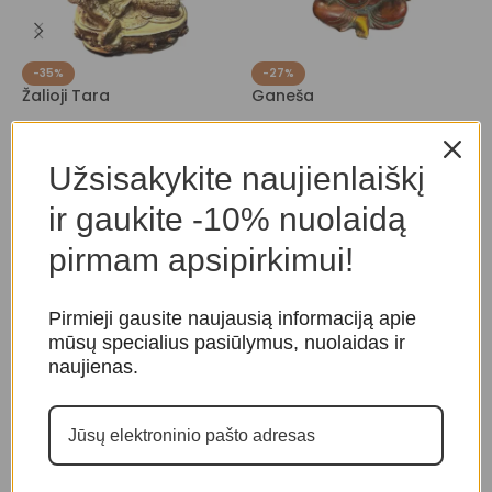
-35%
-27%
Žalioji Tara
Ganeša
Ž
Dievybės
,
Budistinės
Dievybės
,
Indiškos dievybės
D
dievybės
d
80,00
€
110,00
€
Užsisakykite naujienlaiškį
260,00
€
400,00
€
ir gaukite -10% nuolaidą
pirmam apsipirkimui!
Pirmieji gausite naujausią informaciją apie
mūsų specialius pasiūlymus, nuolaidas ir
naujienas.