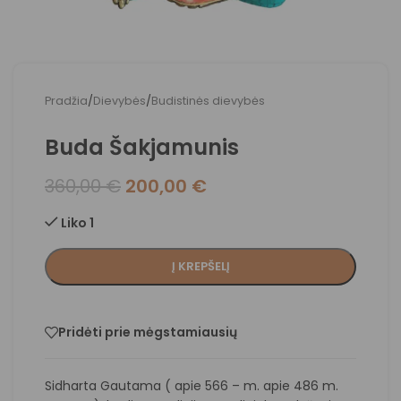
Pradžia
/
Dievybės
/
Budistinės dievybės
Buda Šakjamunis
360,00
€
200,00
€
Liko 1
Į KREPŠELĮ
Pridėti prie mėgstamiausių
Sidharta Gautama ( apie 566 – m. apie 486 m.