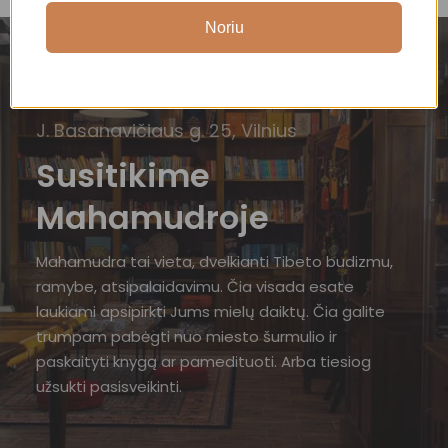
Noriu
J. Basanavičiaus g. 25, Vilnius
Susitikime
Mahamudroje
Mahamudra tai vieta, dvelkianti Tibeto budizmu,
ramybe, atsipalaidavimu. Čia visada esate
laukiami apsipirkti Jums mielų daiktų. Čia galite
trumpam pabėgti nuo miesto šurmulio ir
paskaityti knygą ar pamedituoti. Arba tiesiog
užsukti pasisveikinti.