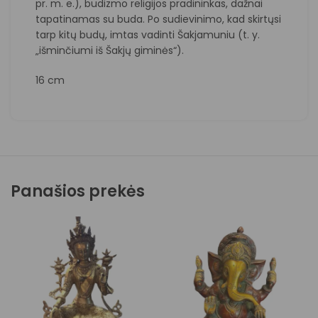
pr. m. e.), budizmo religijos pradininkas, dažnai
tapatinamas su buda. Po sudievinimo, kad skirtųsi
tarp kitų budų, imtas vadinti Šakjamuniu (t. y.
„išminčiumi iš Šakjų giminės“).
16 cm
Panašios prekės