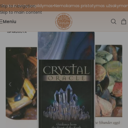
 Orakulo kortų papildymas
•
Nemokamas pristatymas užsakymams nu
Skip to navigation
Skip to main content
Meniu
IŠPARDUOTA