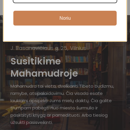
Noriu
J. Basanavičiaus g. 25, Vilnius
Susitikime
Mahamudroje
Mahamudra tai vieta, dvelkianti Tibeto budizmu,
ramybe, atsipalaidavimu. Čia visada esate
laukiami apsipirkti Jums mielų daiktų. Čia galite
trumpam pabėgti nuo miesto šurmulio ir
paskaityti knygą ar pamedituoti. Arba tiesiog
užsukti pasisveikinti.