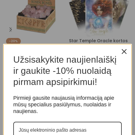
Star Temple Oracle kortos
O
-20%
L
Rožinio kvarco Runos
Taro ir orakulo kortos
,
Užsisakykite naujienlaiškį
Orakulo kortos
T
Taro ir orakulo kortos
,
Runos
O
39,00
€
28,00
€
35,00
€
ir gaukite -10% nuolaidą
pirmam apsipirkimui!
Pirmieji gausite naujausią informaciją apie
mūsų specialius pasiūlymus, nuolaidas ir
naujienas.