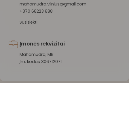
mahamudra.vilnius@gmail.com
+370 68223 888
Susisiekti
Įmonės rekvizitai
Mahamudra, MB
Įm. kodas 306712071
Mahamudra 108 © 2026 Visos teisės saugomos.
Privatumo politika
/
Sąlygos ir taisyklės
/
Atšaukti užsakymą