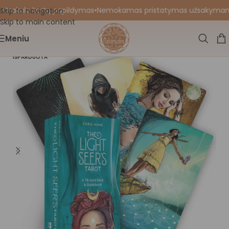
 Orakulo kortų papildymas
•
Nemokamas pristatymas užsakymams nu
Skip to navigation
Skip to main content
Meniu
IŠPARDUOTA