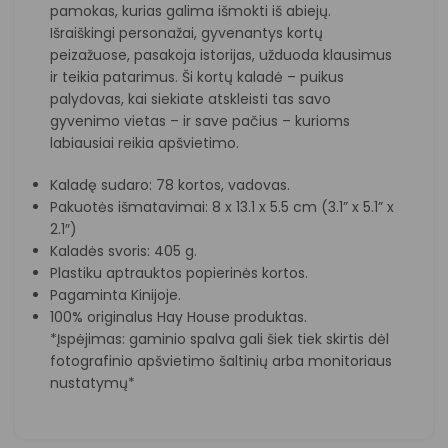
pamokas, kurias galima išmokti iš abiejų.
Išraiškingi personažai, gyvenantys kortų
peizažuose, pasakoja istorijas, užduoda klausimus
ir teikia patarimus. Ši kortų kaladė – puikus
palydovas, kai siekiate atskleisti tas savo
gyvenimo vietas – ir save pačius – kurioms
labiausiai reikia apšvietimo.
Kaladę sudaro: 78 kortos, vadovas.
Pakuotės išmatavimai: 8 x 13.1 x 5.5 cm (3.1” x 5.1” x
2.1″)
Kaladės svoris: 405 g.
Plastiku aptrauktos popierinės kortos.
Pagaminta Kinijoje.
100% originalus Hay House produktas.
*Įspėjimas: gaminio spalva gali šiek tiek skirtis dėl
fotografinio apšvietimo šaltinių arba monitoriaus
nustatymų*