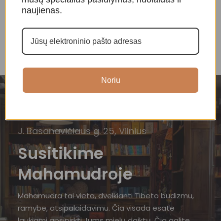
naujienas.
Noriu
J. Basanavičiaus g. 25, Vilnius
Susitikime
Mahamudroje
Mahamudra tai vieta, dvelkianti Tibeto budizmu,
ramybe, atsipalaidavimu. Čia visada esate
laukiami apsipirkti Jums mielų daiktų. Čia galite