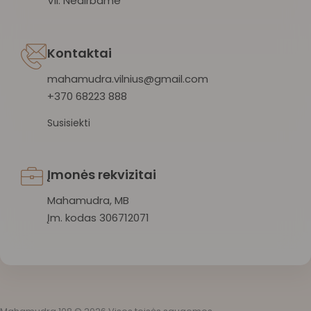
VII: Nedirbame
Kontaktai
mahamudra.vilnius@gmail.com
+370 68223 888
Susisiekti
Įmonės rekvizitai
Mahamudra, MB
Įm. kodas 306712071