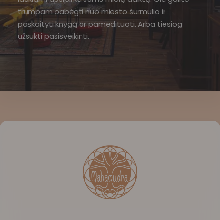
trumpam pabėgti nuo miesto šurmulio ir
paskaityti knygą ar pamedituoti. Arba tiesiog
užsukti pasisveikinti.