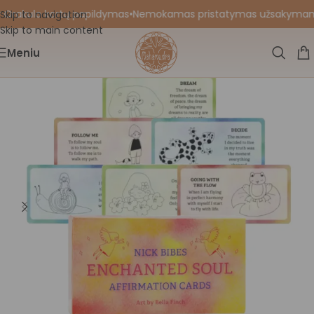
 Orakulo kortų papildymas
•
Nemokamas pristatymas užsakymams nu
Skip to navigation
Skip to main content
Meniu