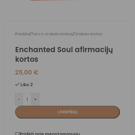
Pradžia
/
Taro ir orakulo kortos
/
Orakulo kortos
Enchanted Soul afirmacijų
kortos
25,00
€
Liko 2
-
+
Į KREPŠELĮ
Pridėti prie mėgstamiausių