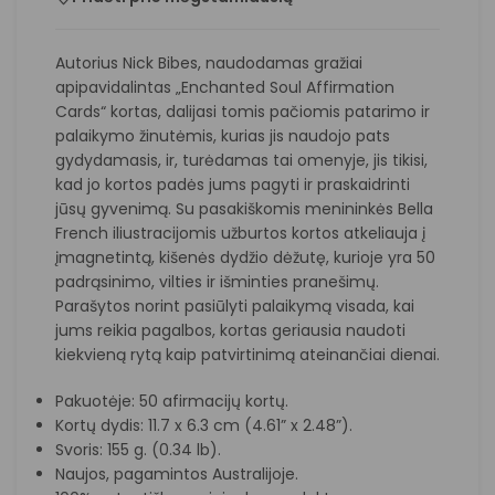
Autorius Nick Bibes, naudodamas gražiai
apipavidalintas „Enchanted Soul Affirmation
Cards“ kortas, dalijasi tomis pačiomis patarimo ir
palaikymo žinutėmis, kurias jis naudojo pats
gydydamasis, ir, turėdamas tai omenyje, jis tikisi,
kad jo kortos padės jums pagyti ir praskaidrinti
jūsų gyvenimą. Su pasakiškomis menininkės Bella
French iliustracijomis užburtos kortos atkeliauja į
įmagnetintą, kišenės dydžio dėžutę, kurioje yra 50
padrąsinimo, vilties ir išminties pranešimų.
Parašytos norint pasiūlyti palaikymą visada, kai
jums reikia pagalbos, kortas geriausia naudoti
kiekvieną rytą kaip patvirtinimą ateinančiai dienai.
Pakuotėje: 50 afirmacijų kortų.
Kortų dydis: 11.7 x 6.3 cm (4.61” x 2.48”).
Svoris: 155 g. (0.34 lb).
Naujos, pagamintos Australijoje.