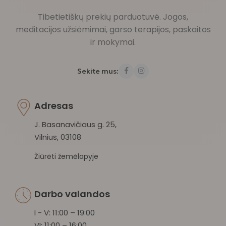
Tibetietiškų prekių parduotuvė. Jogos,
meditacijos užsiėmimai, garso terapijos, paskaitos
ir mokymai.
Sekite mus:
Adresas
J. Basanavičiaus g. 25,
Vilnius, 03108
Žiūrėti žemėlapyje
Darbo valandos
I - V: 11:00 – 19:00
VI: 11:00 – 16:00