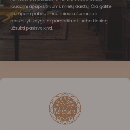
laukiami apsipirkti Jums mielų daiktų. Čia galite
trumpam pabėgti nuo miesto šurmulio ir
paskaityti knygą ar pamedituoti. Arba tiesiog
užsukti pasisveikinti.