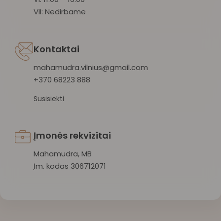
VII: Nedirbame
Kontaktai
mahamudra.vilnius@gmail.com
+370 68223 888
Susisiekti
Įmonės rekvizitai
Mahamudra, MB
Įm. kodas 306712071