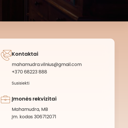
Kontaktai
mahamudra.vilnius@gmail.com
+370 68223 888
Susisiekti
Įmonės rekvizitai
Mahamudra, MB
Įm. kodas 306712071