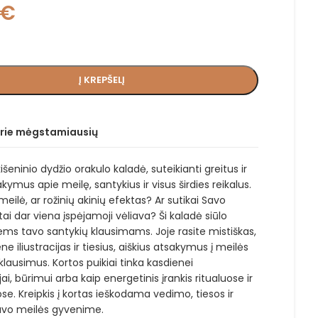
€
Į KREPŠELĮ
prie mėgstamiausių
kišeninio dydžio orakulo kaladė, suteikianti greitus ir
akymus apie meilę, santykius ir visus širdies reikalus.
 meilė, ar rožinių akinių efektas? Ar sutikai Savo
ai dar viena įspėjamoji vėliava? Ši kaladė siūlo
iems tavo santykių klausimams. Joje rasite mistiškas,
ne iliustracijas ir tiesius, aiškius atsakymus į meilės
lausimus. Kortos puikiai tinka kasdienei
jai, būrimui arba kaip energetinis įrankis ritualuose ir
e. Kreipkis į kortas ieškodama vedimo, tiesos ir
avo meilės gyvenime.