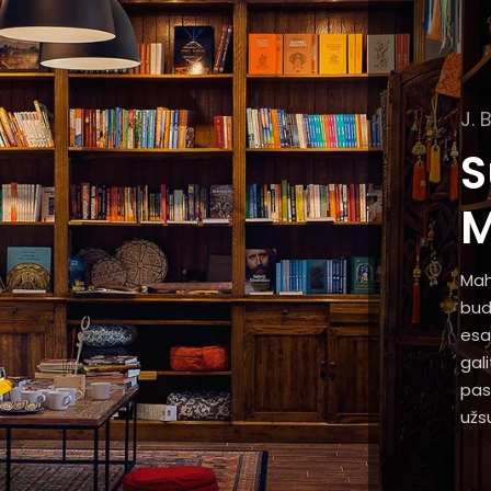
J. 
S
M
Mah
bud
esa
gal
pas
užsu