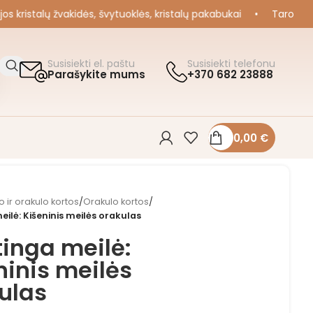
ristalų žvakidės, švytuoklės, kristalų pakabukai
•
Taro ir Orak
Susisiekti el. paštu
Susisiekti telefonu
Parašykite mums
+370 682 23888
0,00
€
o ir orakulo kortos
/
Orakulo kortos
/
ilė: Kišeninis meilės orakulas
inga meilė:
ninis meilės
ulas