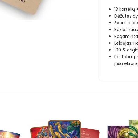
13 kortelių 
Dėžutės dyd
Svoris: apie
Būklė: nauj
Pagaminta K
Leidėjas: H
100 % origi
Pastaba: pr
jūsų ekran