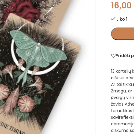
16,00
Liko 1
Pridėti 
13 kortelių 
aiškius ats
Ar tai tikra
Žmogų, ar t
įžvalgų vis
žavias Athe
tematikos k
savirefleksi
ceremonijos
aiškumo s