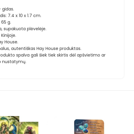
+ gidas.
is: 7.4 x 10 x 1.7 cm.
 65 g.
a, supakuota plėvelėje.
inijoje.
ay House.
nalus, autentiškas Hay House produktas.
odukto spalva gali šiek tiek skirtis dėl apšvietimo ar
o nustatymų.