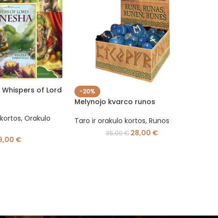
 Whispers of Lord
-20%
-20
Melynojo kvarco runos
Vaivo
 kortos
,
Orakulo
Taro ir orakulo kortos
,
Runos
Taro 
28,00
€
35,00
€
9,00
€