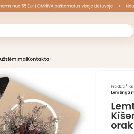
uo 55 Eur į OMNIVA paštomatus visoje Lietuvoje
•
Naujos k
i užsiėmimai
Kontaktai
Pradžia
/
Tar
Lemtinga me
Lemt
Kiše
orak