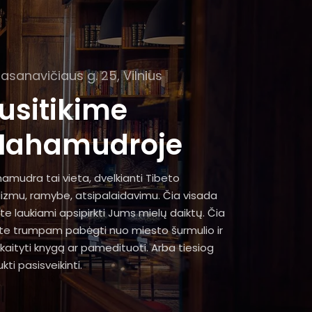
Basanavičiaus g. 25, Vilnius
usitikime
ahamudroje
amudra tai vieta, dvelkianti Tibeto
izmu, ramybe, atsipalaidavimu. Čia visada
te laukiami apsipirkti Jums mielų daiktų. Čia
ite trumpam pabėgti nuo miesto šurmulio ir
kaityti knygą ar pamedituoti. Arba tiesiog
kti pasisveikinti.