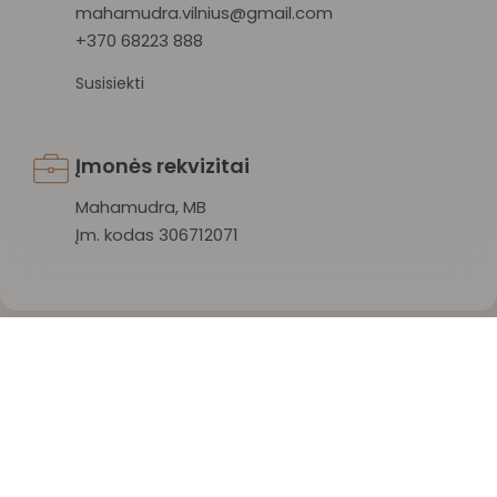
mahamudra.vilnius@gmail.com
+370 68223 888
Susisiekti
Įmonės rekvizitai
Mahamudra, MB
Įm. kodas 306712071
Mahamudra 108 © 2026 Visos teisės saugomos.
Privatumo politika
/
Sąlygos ir taisyklės
/
Atšaukti užsakymą