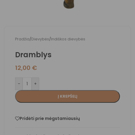
Pradžia
/
Dievybės
/
Indiškos dievybės
Dramblys
12,00
€
-
+
Į KREPŠELĮ
Pridėti prie mėgstamiausių