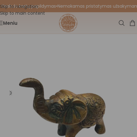
 Orakulo kortų papildymas
•
Nemokamas pristatymas užsakymams nu
Skip to navigation
Skip to main content
Meniu