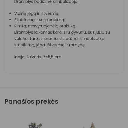
Dramblys budizme simbolizuoja:
Vidinę jėgą ir ištvermę;
Stabilumą ir susikaupimą;
Rimtą, nesvyruojančią praktiką.
Dramblys laikomas karališku gyvūnu, susijusiu su
valdžia, turtu ir orumu. Jis dažnai simbolizuoja
stabilumą, jėgą, ištvermę ir ramybę.
Indija, žalvaris, 7×5,5 cm
Panašios prekės