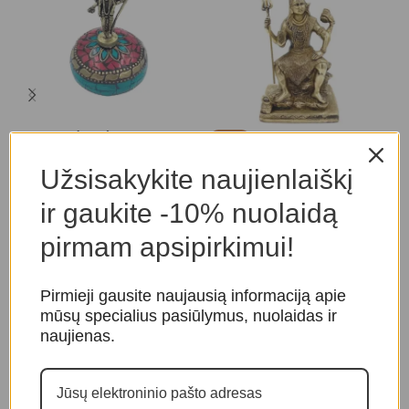
Trimūrti (mini)
K
-19%
Šiva
Užsisakykite naujienlaiškį
Dievybės
,
Indiškos dievybės
D
d
Dievybės
,
Indiškos dievybės
7,00
€
ir gaukite -10% nuolaidą
170,00
€
210,00
€
pirmam apsipirkimui!
Pirmieji gausite naujausią informaciją apie
mūsų specialius pasiūlymus, nuolaidas ir
naujienas.