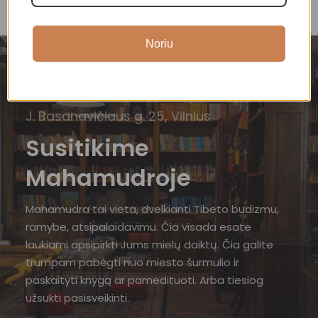
Noriu
J. Basanavičiaus g. 25, Vilnius
Susitikime
Mahamudroje
Mahamudra tai vieta, dvelkianti Tibeto budizmu,
ramybe, atsipalaidavimu. Čia visada esate
laukiami apsipirkti Jums mielų daiktų. Čia galite
trumpam pabėgti nuo miesto šurmulio ir
paskaityti knygą ar pamedituoti. Arba tiesiog
užsukti pasisveikinti.