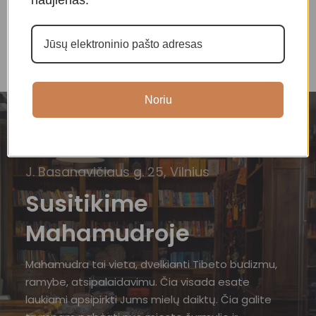
Noriu
J. Basanavičiaus g. 25, Vilnius
Susitikime
Mahamudroje
Mahamudra tai vieta, dvelkianti Tibeto budizmu,
ramybe, atsipalaidavimu. Čia visada esate
laukiami apsipirkti Jums mielų daiktų. Čia galite