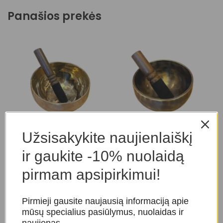
Panašios prekės
Užsisakykite naujienlaiškį
Tibeto dainuojantis
Tibeto dainuojantis
T
dubenėlis
dubenėlis
d
ir gaukite -10% nuolaidą
Dainuojantys Tibeto
Dainuojantys Tibeto
D
pirmam apsipirkimui!
dubenėliai
,
Dainuojantys
dubenėliai
,
Dainuojantys
d
dubenėliai
dubenėliai
d
84,00
€
87,00
€
Pirmieji gausite naujausią informaciją apie
mūsų specialius pasiūlymus, nuolaidas ir
naujienas.