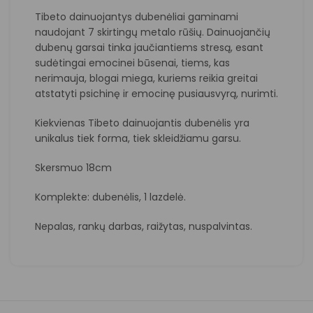
Tibeto dainuojantys dubenėliai gaminami
naudojant 7 skirtingų metalo rūšių. Dainuojančių
dubenų garsai tinka jaučiantiems stresą, esant
sudėtingai emocinei būsenai, tiems, kas
nerimauja, blogai miega, kuriems reikia greitai
atstatyti psichinę ir emocinę pusiausvyrą, nurimti.
Kiekvienas Tibeto dainuojantis dubenėlis yra
unikalus tiek forma, tiek skleidžiamu garsu.
Skersmuo 18cm
Komplekte: dubenėlis, 1 lazdelė.
Nepalas, rankų darbas, raižytas, nuspalvintas.