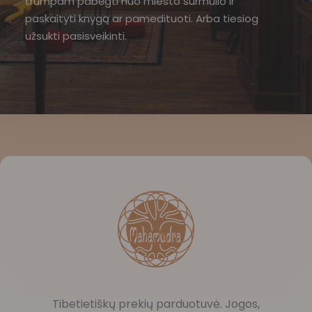
trumpam pabėgti nuo miesto šurmulio ir
paskaityti knygą ar pamedituoti. Arba tiesiog
užsukti pasisveikinti.
Tibetietiškų prekių parduotuvė. Jogos,