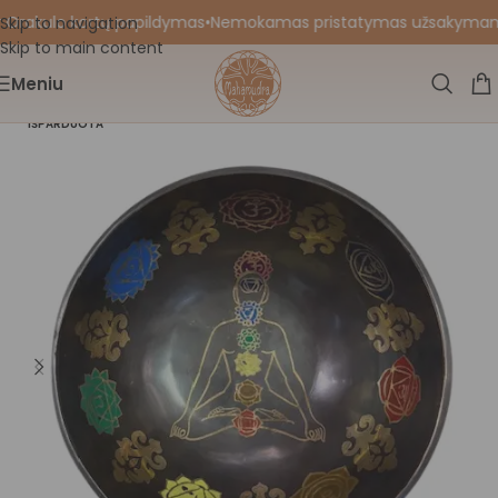
 Orakulo kortų papildymas
•
Nemokamas pristatymas užsakymams nu
Skip to navigation
Skip to main content
Meniu
IŠPARDUOTA