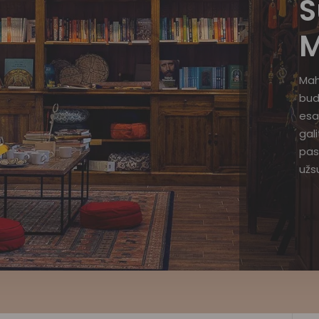
S
M
Mah
bud
esa
gal
pas
užsu