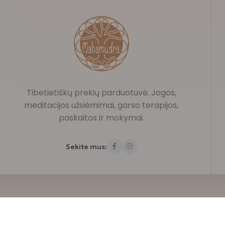
Tibetietiškų prekių parduotuvė. Jogos,
meditacijos užsiėmimai, garso terapijos,
paskaitos ir mokymai.
Sekite mus:
Mahamudra 108 © 2026 Visos teisės saugomos.