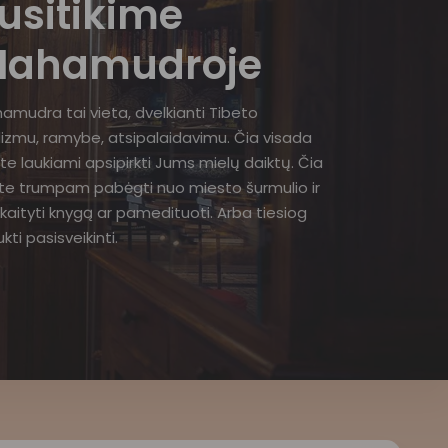
usitikime
ahamudroje
amudra tai vieta, dvelkianti Tibeto
izmu, ramybe, atsipalaidavimu. Čia visada
te laukiami apsipirkti Jums mielų daiktų. Čia
ite trumpam pabėgti nuo miesto šurmulio ir
kaityti knygą ar pamedituoti. Arba tiesiog
kti pasisveikinti.