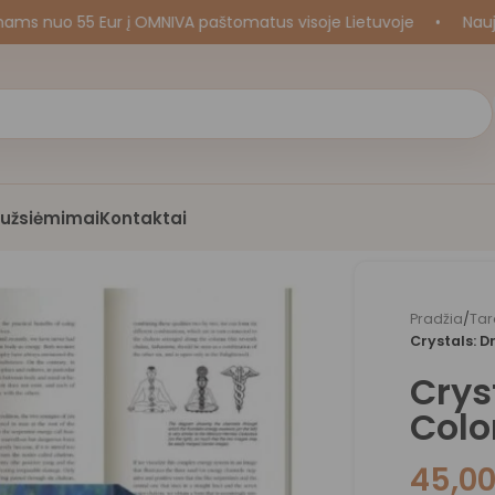
o 55 Eur į OMNIVA paštomatus visoje Lietuvoje
•
Naujos kr
i užsiėmimai
Kontaktai
Pradžia
/
Tar
Crystals: D
Crys
Colo
45,0