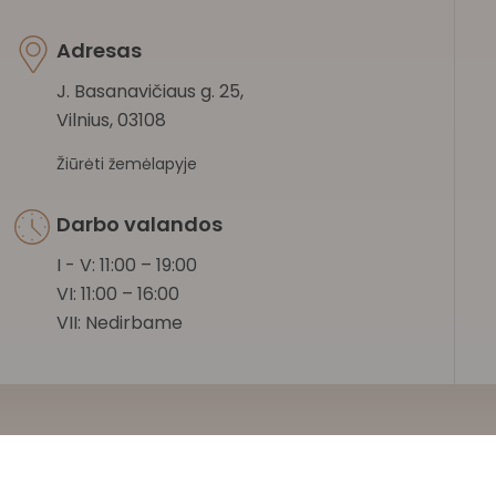
Adresas
J. Basanavičiaus g. 25,
Vilnius, 03108
Žiūrėti žemėlapyje
Darbo valandos
I - V: 11:00 – 19:00
VI: 11:00 – 16:00
VII: Nedirbame