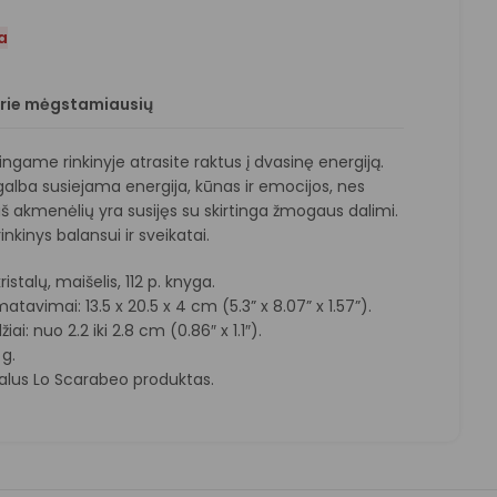
a
prie mėgstamiausių
ngame rinkinyje atrasite raktus į dvasinę energiją.
galba susiejama energija, kūnas ir emocijos, nes
iš akmenėlių yra susijęs su skirtinga žmogaus dalimi.
inkinys balansui ir sveikatai.
istalų, maišelis, 112 p. knyga.
atavimai: 13.5 x 20.5 x 4 cm (5.3” x 8.07” x 1.57”).
žiai: nuo 2.2 iki 2.8 cm (0.86″ x 1.1″).
 g.
nalus Lo Scarabeo produktas.