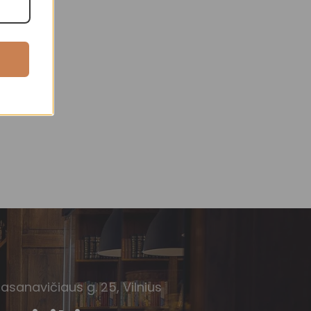
Basanavičiaus g. 25, Vilnius