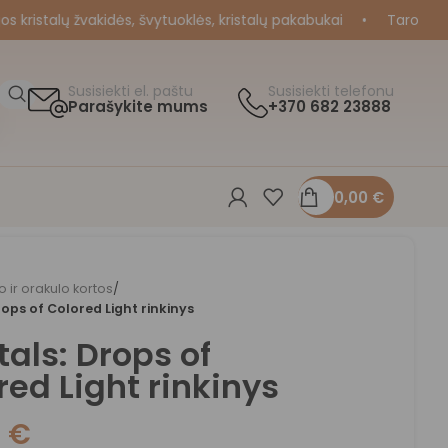
istalų žvakidės, švytuoklės, kristalų pakabukai
•
Taro ir Oraku
Susisiekti el. paštu
Susisiekti telefonu
Parašykite mums
+370 682 23888
0,00
€
o ir orakulo kortos
/
rops of Colored Light rinkinys
tals: Drops of
red Light rinkinys
0
€