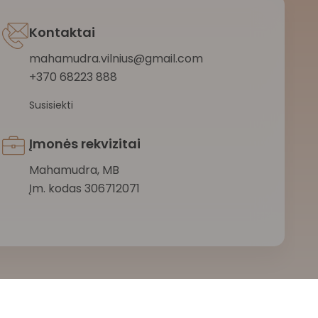
Kontaktai
mahamudra.vilnius@gmail.com
+370 68223 888
Susisiekti
Įmonės rekvizitai
Mahamudra, MB
Įm. kodas 306712071