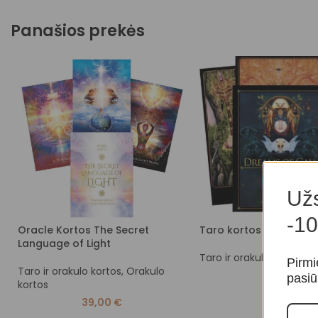
Panašios prekės
Užs
-10
Oracle Kortos The Secret
Taro kortos Dreams o
Language of Light
Taro ir orakulo kortos
,
T
Pirmi
Taro ir orakulo kortos
,
Orakulo
49,00
€
pasiū
kortos
39,00
€