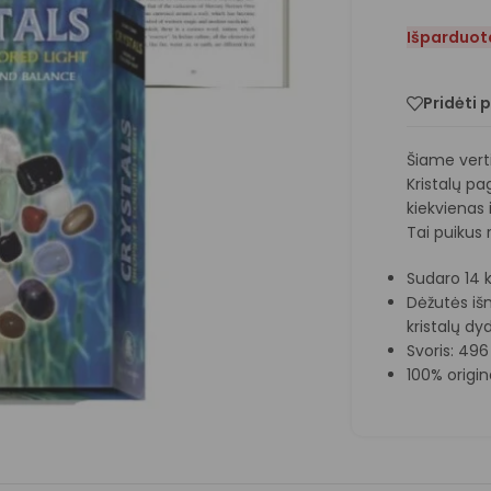
Išparduot
Pridėti 
Šiame verti
Kristalų pa
kiekvienas 
Tai puikus r
Sudaro 14 kr
Dėžutės išm
kristalų dyd
Svoris: 496
100% origi