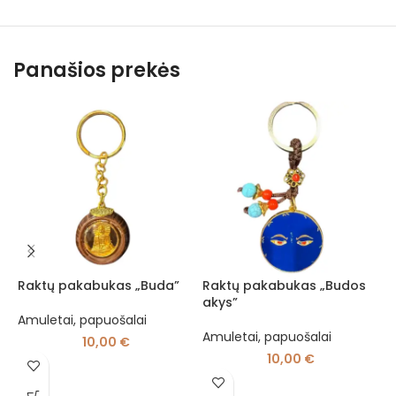
Panašios prekės
Raktų pakabukas „Buda”
Raktų pakabukas „Budos
R
akys”
Amuletai, papuošalai
A
Amuletai, papuošalai
p
10,00
€
10,00
€