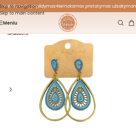
 Orakulo kortų papildymas
•
Nemokamas pristatymas užsakymams nu
Skip to navigation
Skip to main content
Meniu
IŠPARDUOTA