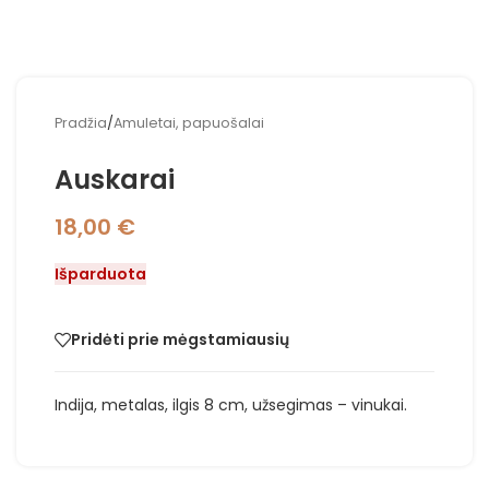
Pradžia
/
Amuletai, papuošalai
Auskarai
18,00
€
Išparduota
Pridėti prie mėgstamiausių
Indija, metalas, ilgis 8 cm, užsegimas – vinukai.