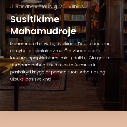
J. Basanavičiaus g. 25, Vilnius
Susitikime
Mahamudroje
Mahamudra tai vieta, dvelkianti Tibeto budizmu,
ramybe, atsipalaidavimu. Čia visada esate
laukiami apsipirkti Jums mielų daiktų. Čia galite
trumpam pabėgti nuo miesto šurmulio ir
paskaityti knygą ar pamedituoti. Arba tiesiog
užsukti pasisveikinti.