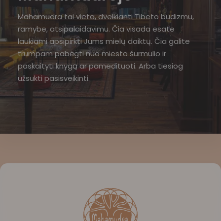
Mahamudra tai vieta, dvelkianti Tibeto budizmu,
ramybe, atsipalaidavimu. Čia visada esate
laukiami apsipirkti Jums mielų daiktų. Čia galite
trumpam pabėgti nuo miesto šurmulio ir
paskaityti knygą ar pamedituoti. Arba tiesiog
užsukti pasisveikinti.