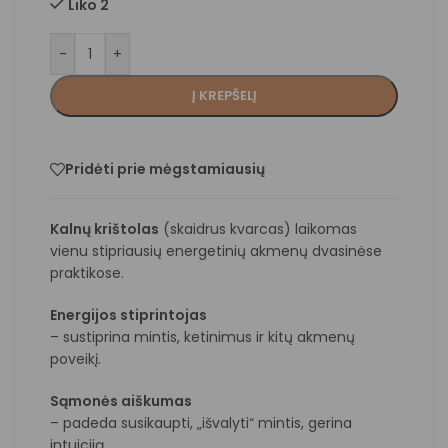
Liko 2
-
+
Į KREPŠELĮ
Pridėti prie mėgstamiausių
Kalnų krištolas
(skaidrus kvarcas) laikomas
vienu stipriausių energetinių akmenų dvasinėse
praktikose.
Energijos stiprintojas
– sustiprina mintis, ketinimus ir kitų akmenų
poveikį.
Sąmonės aiškumas
– padeda susikaupti, „išvalyti“ mintis, gerina
intuiciją.