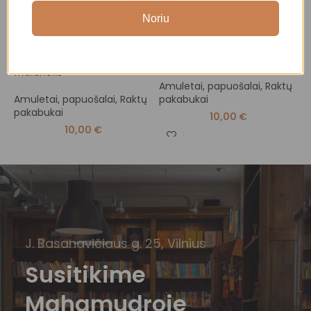
Noriu
Raktų pakabukas „Maldų
Raktų pakabukas „Vadžra”
O
malunėlis”
Amuletai, papuošalai
,
Raktų
A
Amuletai, papuošalai
,
Raktų
pakabukai
P
pakabukai
10,00
€
10,00
€
J. Basanavičiaus g. 25, Vilnius
Susitikime
Mahamudroje