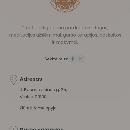
Tibetietiškų prekių parduotuvė. Jogos,
meditacijos užsiėmimai, garso terapijos, paskaitos
ir mokymai.
Sekite mus:
Adresas
J. Basanavičiaus g. 25,
Vilnius, 03108
Žiūrėti žemėlapyje
Darbo valandos