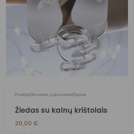
Pradžia
/
Amuletai, papuošalai
/
Žiedai
Žiedas su kalnų krištolais
20,00
€