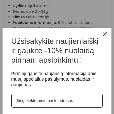
Dydis:
reguliuojamas
Svoris:
apie 2,1–3,1 g
Kilmės šalis:
Brazilija
Papildoma informacija:
925 prabos sidabras
Atkreipkite dėmesį, jog prekės
spalva
gali
šiek
tiek
skirtis
nuo matomų nuotraukoje.
Užsisakykite naujienlaiškį
ir gaukite -10% nuolaidą
pirmam apsipirkimui!
Panašios prekės
Pirmieji gausite naujausią informaciją apie
mūsų specialius pasiūlymus, nuolaidas ir
naujienas.