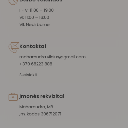
I - V: 11:00 – 19:00
VI: 11:00 – 16:00
VII: Nedirbame
Kontaktai
mahamudra.vilnius@gmail.com
+370 68223 888
Susisiekti
Įmonės rekvizitai
Mahamudra, MB
Įm. kodas 306712071