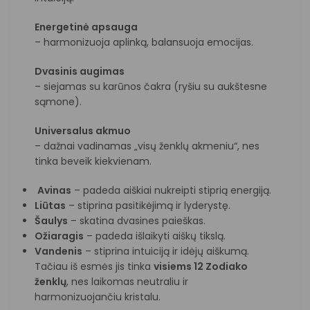
Energetinė apsauga
– harmonizuoja aplinką, balansuoja emocijas.
Dvasinis augimas
– siejamas su karūnos čakra (ryšiu su aukštesne
sąmone).
Universalus akmuo
– dažnai vadinamas „visų ženklų akmeniu“, nes
tinka beveik kiekvienam.
Avinas
– padeda aiškiai nukreipti stiprią energiją.
Liūtas
– stiprina pasitikėjimą ir lyderystę.
Šaulys
– skatina dvasines paieškas.
Ožiaragis
– padeda išlaikyti aiškų tikslą.
Vandenis
– stiprina intuiciją ir idėjų aiškumą.
Tačiau iš esmės jis tinka
visiems 12 Zodiako
ženklų
, nes laikomas neutraliu ir
harmonizuojančiu kristalu.