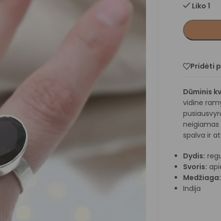
Liko 1
Pridėti 
Dūminis k
vidine ram
pusiausvyrą
neigiamas 
spalva ir ats
Dydis:
regu
Svoris:
api
Medžiaga
Indija