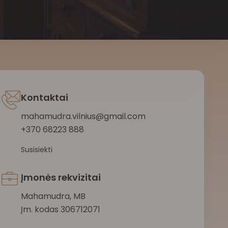
Kontaktai
mahamudra.vilnius@gmail.com
+370 68223 888
Susisiekti
Įmonės rekvizitai
Mahamudra, MB
Įm. kodas 306712071