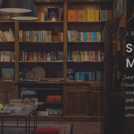
J. 
S
M
Mah
bud
esa
gal
pas
užsu