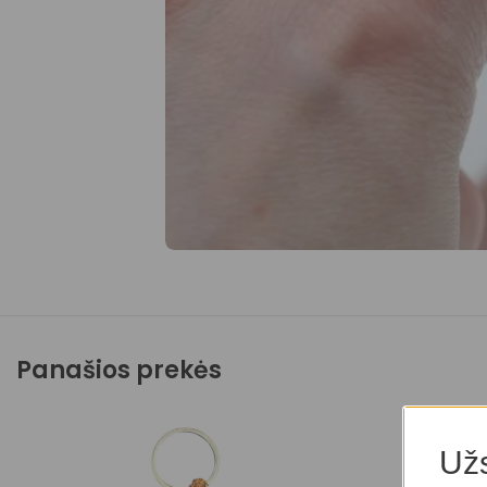
Panašios prekės
Užs