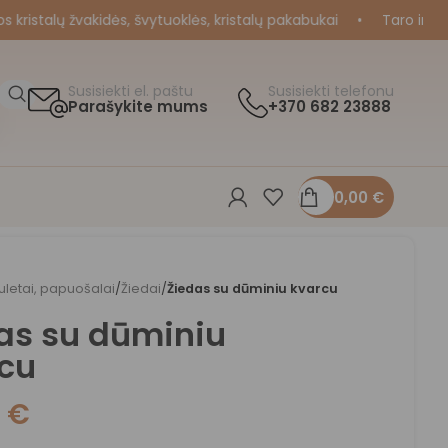
istalų žvakidės, švytuoklės, kristalų pakabukai
•
Taro ir Oraku
Susisiekti el. paštu
Susisiekti telefonu
Parašykite mums
+370 682 23888
0,00
€
letai, papuošalai
/
Žiedai
/
Žiedas su dūminiu kvarcu
as su dūminiu
cu
0
€