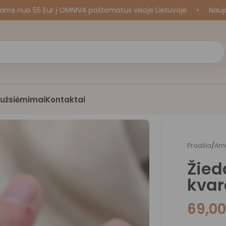
o 55 Eur į OMNIVA paštomatus visoje Lietuvoje
•
Naujos kr
i užsiėmimai
Kontaktai
Pradžia
/
Amu
Žied
kvar
69,0