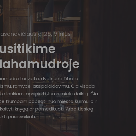
Basanavičiaus g. 25, Vilnius
usitikime
ahamudroje
amudra tai vieta, dvelkianti Tibeto
izmu, ramybe, atsipalaidavimu. Čia visada
te laukiami apsipirkti Jums mielų daiktų. Čia
ite trumpam pabėgti nuo miesto šurmulio ir
kaityti knygą ar pamedituoti. Arba tiesiog
kti pasisveikinti.