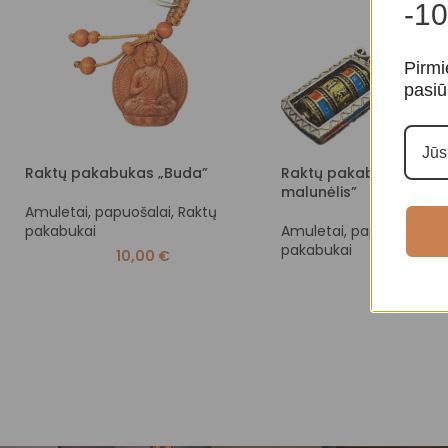
-10
Pirmi
pasiū
Raktų pakabukas „Buda”
Raktų pakabukas „Ma
malunėlis”
Amuletai, papuošalai
,
Raktų
pakabukai
Amuletai, papuošalai
,
R
pakabukai
10,00
€
10,00
€