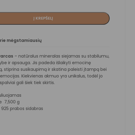
Į KREPŠELĮ
prie mėgstamiausių
varcas
– natūralus mineralas siejamas su stabilumu,
ybe ir apsauga. Jis padeda išlaikyti emocinę
, stiprina susikaupimą ir skatina paleisti įtampą bei
emocijas. Kiekvienas akmuo yra unikalus, todėl jo
palviai gali šiek tiek skirtis.
liuojamas
e 7,500 g
:
925 prabos sidabras