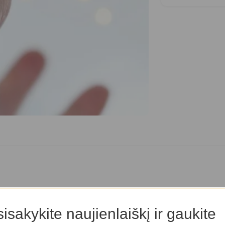
isakykite naujienlaiškį ir gaukite