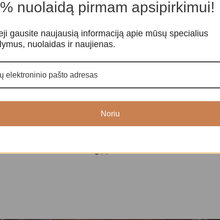
% nuolaidą pirmam apsipirkimui!
eji gausite naujausią informaciją apie mūsų specialius
lymus, nuolaidas ir naujienas.
ldų
Raktų pakabukas „Vadžra”
Agato pakabu
spalvos)
Amuletai, papuošalai
,
Raktų
aktų
pakabukai
Amuletai, papu
Noriu
pakabukai
10,00
€
1