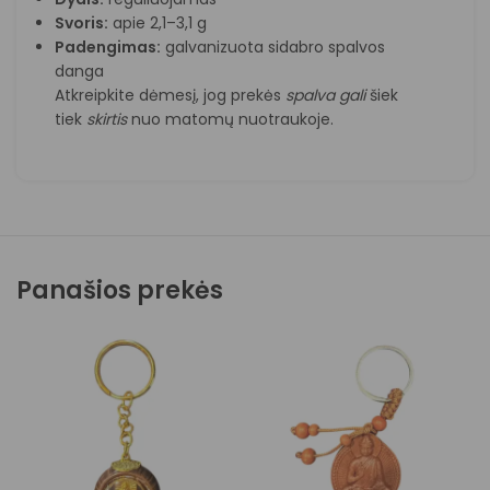
Svoris:
apie 2,1–3,1 g
Padengimas:
galvanizuota sidabro spalvos
danga
Atkreipkite dėmesį, jog prekės
spalva
gali
šiek
tiek
skirtis
nuo matomų nuotraukoje.
Panašios prekės