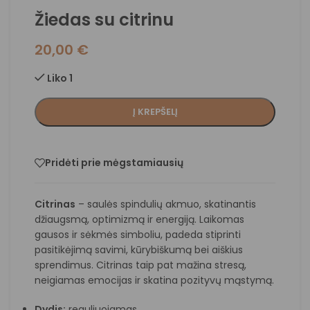
Žiedas su citrinu
20,00
€
Liko 1
Į KREPŠELĮ
Pridėti prie mėgstamiausių
Citrinas
– saulės spindulių akmuo, skatinantis
džiaugsmą, optimizmą ir energiją. Laikomas
gausos ir sėkmės simboliu, padeda stiprinti
pasitikėjimą savimi, kūrybiškumą bei aiškius
sprendimus. Citrinas taip pat mažina stresą,
neigiamas emocijas ir skatina pozityvų mąstymą.
Dydis:
reguliuojamas