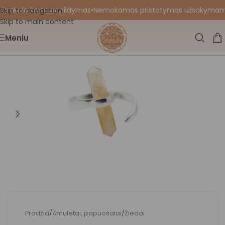
 Orakulo kortų papildymas
•
Nemokamas pristatymas užsakymams nu
Skip to navigation
Skip to main content
Meniu
Pradžia
/
Amuletai, papuošalai
/
Žiedai