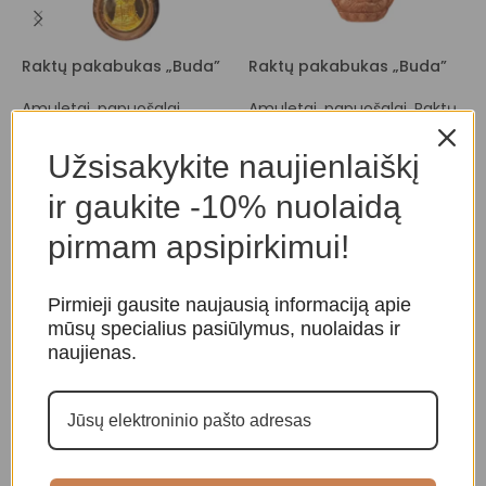
Raktų pakabukas „Buda”
Raktų pakabukas „Buda”
R
Amuletai, papuošalai
Amuletai, papuošalai
,
Raktų
A
pakabukai
p
10,00
€
10,00
€
Užsisakykite naujienlaiškį
ir gaukite -10% nuolaidą
pirmam apsipirkimui!
Pirmieji gausite naujausią informaciją apie
mūsų specialius pasiūlymus, nuolaidas ir
naujienas.