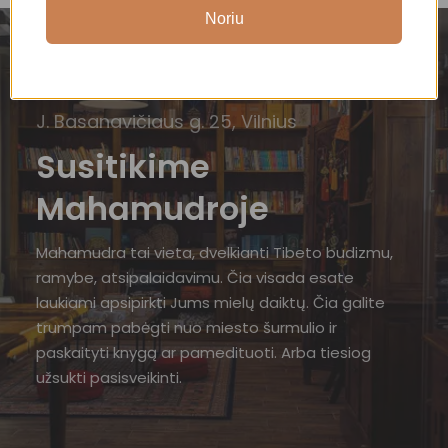
Noriu
J. Basanavičiaus g. 25, Vilnius
Susitikime
Mahamudroje
Mahamudra tai vieta, dvelkianti Tibeto budizmu,
ramybe, atsipalaidavimu. Čia visada esate
laukiami apsipirkti Jums mielų daiktų. Čia galite
trumpam pabėgti nuo miesto šurmulio ir
paskaityti knygą ar pamedituoti. Arba tiesiog
užsukti pasisveikinti.