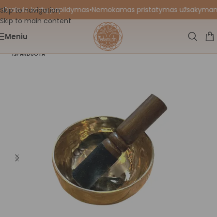
 Orakulo kortų papildymas
•
Nemokamas pristatymas užsakymams nu
Skip to navigation
Skip to main content
Meniu
IŠPARDUOTA