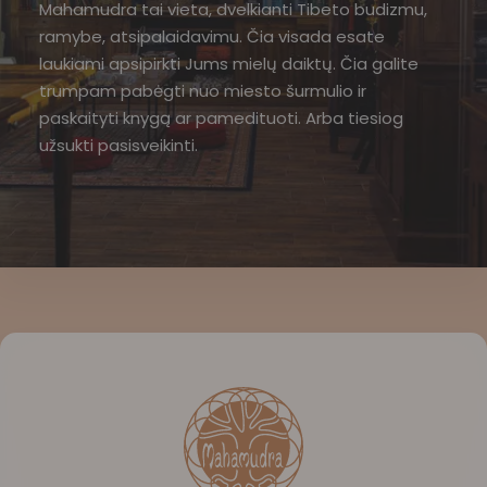
Mahamudra tai vieta, dvelkianti Tibeto budizmu,
ramybe, atsipalaidavimu. Čia visada esate
laukiami apsipirkti Jums mielų daiktų. Čia galite
trumpam pabėgti nuo miesto šurmulio ir
paskaityti knygą ar pamedituoti. Arba tiesiog
užsukti pasisveikinti.