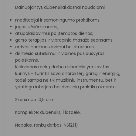
Dainuojantys dubenėliai dažnai naudojami:
meditacijai ir sąmoningumo praktikoms;
jogos užsiėmimams;
atsipalaidavimui po įtemptos dienos;
garso terapijos ir vibracinio masažo seansams;
erdvės harmonizavimui bei ritualams;
dėmesio sutelkimui ir vidinės pusiausvyros
paieškoms.
Kiekvienas rankų darbo dubenėlis yra savitas
kūrinys – turintis savo charakterį, garsą ir energiją,
todėl tampa ne tik muzikiniu instrumentu, bet ir
ypatingu interjero bei dvasinių praktikų akcentu.
Skersmuo 10,5 cm
Komplekte: dubenėlis, 1 lazdelė.
Nepalas, rankų darbas. NS12(1)