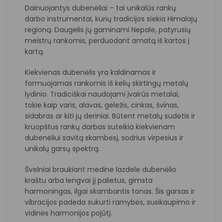
Dainuojantys dubenėliai – tai unikalūs rankų
darbo instrumentai, kurių tradicijos siekia Himalajų
regioną. Daugelis jų gaminami Nepale, patyrusių
meistrų rankomis, perduodant amatą iš kartos į
kartą.
Kiekvienas dubenėlis yra kaldinamas ir
formuojamas rankomis iš kelių skirtingų metalų
lydinio. Tradiciškai naudojami įvairūs metalai,
tokie kaip varis, alavas, geležis, cinkas, švinas,
sidabras ar kiti jų deriniai. Būtent metalų sudėtis ir
kruopštus rankų darbas suteikia kiekvienam
dubenėliui savitą skambesį, sodrius virpesius ir
unikalų garsų spektrą.
Švelniai braukiant medine lazdele dubenėlio
kraštu arba lengvai jį palietus, gimsta
harmoningas, ilgai skambantis tonas. Šis garsas ir
vibracijos padeda sukurti ramybės, susikaupimo ir
vidinės harmonijos pojūtį.