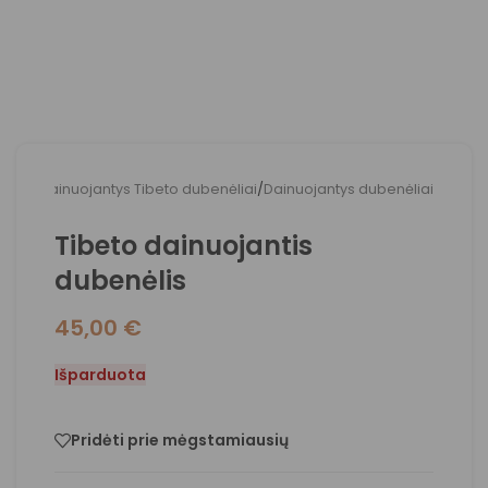
adžia
/
Dainuojantys Tibeto dubenėliai
/
Dainuojantys dubenėliai
Tibeto dainuojantis
dubenėlis
45,00
€
Išparduota
Pridėti prie mėgstamiausių