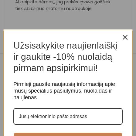
Atkreipkite dėmesį, jog prekės
spalva
gali
šiek
tiek
skirtis
nuo matomų nuotraukoje.
Užsisakykite naujienlaiškį
ir gaukite -10% nuolaidą
pirmam apsipirkimui!
Panašios prekės
Pirmieji gausite naujausią informaciją apie
mūsų specialius pasiūlymus, nuolaidas ir
naujienas.