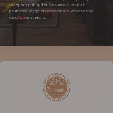
trumpam pabėgti nuo miesto šurmulio ir
paskaityti knygą ar pamedituoti. Arba tiesiog
užsukti pasisveikinti.