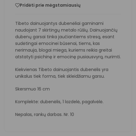
Pridėti prie mėgstamiausių
Tibeto dainuojantys dubenėliai gaminami
naudojant 7 skirtingų metalo rūšių. Dainuojančių
dubenų garsai tinka jaučiantiems stresą, esant
sudėtingai emocinei būsenai, tiems, kas
nerimauja, blogai miega, kuriems reikia greitai
atstatyti psichinę ir emocinę pusiausvyrą, nurimti.
Kiekvienas Tibeto dainuojantis dubenėlis yra
unikalus tiek forma, tiek skleidžiamu garsu.
Skersmuo 16 cm
Komplekte: dubenėlis, 1 lazdelė, pagalvėlė.
Nepalas, rankų darbas. Nr. 10