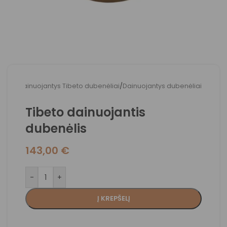
adžia
/
Dainuojantys Tibeto dubenėliai
/
Dainuojantys dubenėliai
Tibeto dainuojantis
dubenėlis
143,00
€
-
+
Į KREPŠELĮ