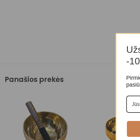
Užs
-10
Pirmi
Panašios prekės
pasiū