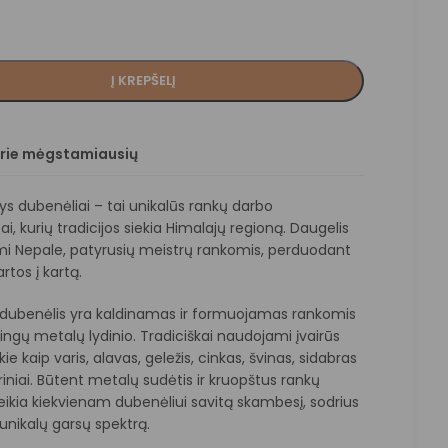
Į KREPŠELĮ
prie mėgstamiausių
ys dubenėliai – tai unikalūs rankų darbo
i, kurių tradicijos siekia Himalajų regioną. Daugelis
i Nepale, patyrusių meistrų rankomis, perduodant
rtos į kartą.
 dubenėlis yra kaldinamas ir formuojamas rankomis
irtingų metalų lydinio. Tradiciškai naudojami įvairūs
ie kaip varis, alavas, geležis, cinkas, švinas, sidabras
deriniai. Būtent metalų sudėtis ir kruopštus rankų
eikia kiekvienam dubenėliui savitą skambesį, sodrius
r unikalų garsų spektrą.