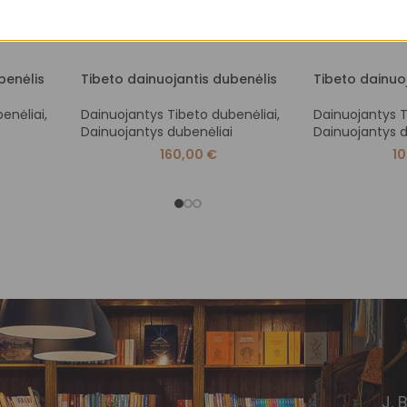
benėlis
Tibeto dainuojantis dubenėlis
Tibeto dainuo
enėliai
,
Dainuojantys Tibeto dubenėliai
,
Dainuojantys T
Dainuojantys dubenėliai
Dainuojantys d
160,00
€
1
J. 