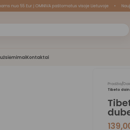
o 55 Eur į OMNIVA paštomatus visoje Lietuvoje
•
Naujos kr
i užsiėmimai
Kontaktai
Pradžia
/
Dai
Tibeto dain
Tibe
dube
139,