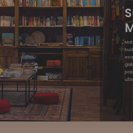
S
M
Mah
bud
esa
gal
pas
užsu