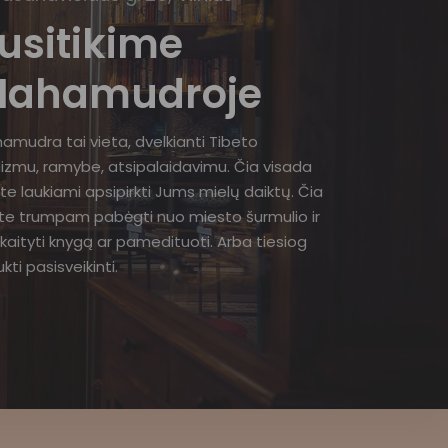
usitikime
ahamudroje
amudra tai vieta, dvelkianti Tibeto
izmu, ramybe, atsipalaidavimu. Čia visada
te laukiami apsipirkti Jums mielų daiktų. Čia
ite trumpam pabėgti nuo miesto šurmulio ir
kaityti knygą ar pamedituoti. Arba tiesiog
kti pasisveikinti.