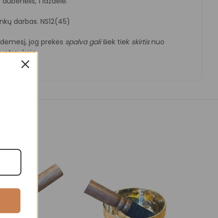
dubenėlis, 1 lazdelė.
ankų darbas. NS12(45)
e dėmesį, jog prekės
spalva
gali
šiek tiek
skirtis
nuo
otraukoje.