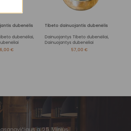
jantis dubenėlis
Tibeto dainuojantis dubenėlis
Tibet
ibeto dubenėliai
,
Dainuojantys Tibeto dubenėliai
,
Dainu
ubenėliai
Dainuojantys dubenėliai
Dainu
06,00
€
57,00
€
Basanavičiaus g. 25, Vilnius