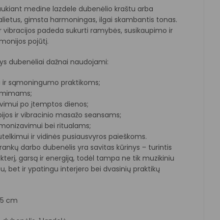
raukiant medine lazdele dubenėlio kraštu arba
palietus, gimsta harmoningas, ilgai skambantis tonas.
ir vibracijos padeda sukurti ramybės, susikaupimo ir
monijos pojūtį.
ys dubenėliai dažnai naudojami:
i ir sąmoningumo praktikoms;
iėmimams;
avimui po įtemptos dienos;
pijos ir vibracinio masažo seansams;
monizavimui bei ritualams;
telkimui ir vidinės pusiausvyros paieškoms.
rankų darbo dubenėlis yra savitas kūrinys – turintis
terį, garsą ir energiją, todėl tampa ne tik muzikiniu
, bet ir ypatingu interjero bei dvasinių praktikų
15 cm