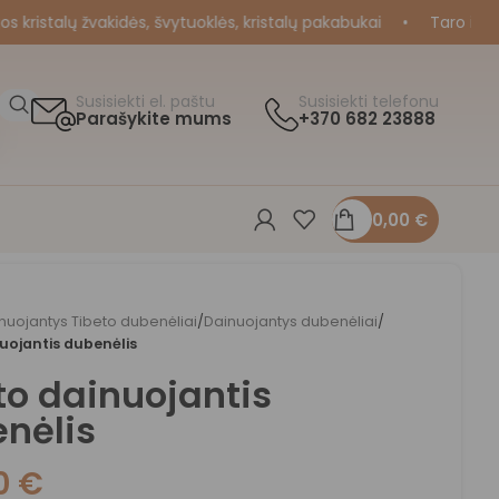
istalų žvakidės, švytuoklės, kristalų pakabukai
•
Taro ir Oraku
Susisiekti el. paštu
Susisiekti telefonu
Parašykite mums
+370 682 23888
0,00
€
nuojantys Tibeto dubenėliai
/
Dainuojantys dubenėliai
/
uojantis dubenėlis
to dainuojantis
nėlis
00
€