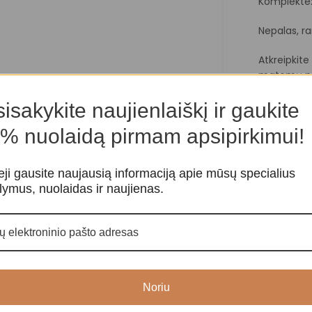
Komplekte: 
Nepalas, r
Atkreipkit
matomų nu
isakykite naujienlaiškį ir gaukite
% nuolaidą pirmam apsipirkimui!
eji gausite naujausią informaciją apie mūsų specialius
lymus, nuolaidas ir naujienas.
Noriu