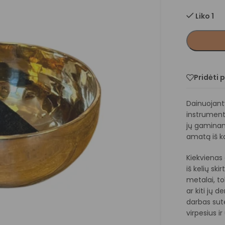
Liko 1
Pridėti 
Dainuojant
instrumenta
jų gaminam
amatą iš ka
Kiekvienas
iš kelių sk
metalai, tok
ar kiti jų 
darbas sut
virpesius i