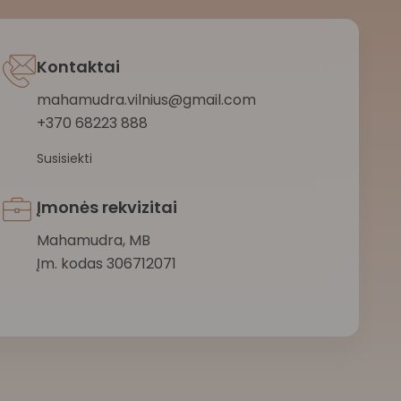
Kontaktai
mahamudra.vilnius@gmail.com
+370 68223 888
Susisiekti
Įmonės rekvizitai
Mahamudra, MB
Įm. kodas 306712071