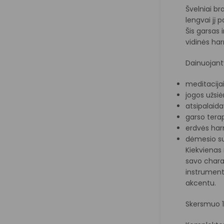
Švelniai b
lengvai jį 
Šis garsas 
vidinės har
Dainuojant
meditacija
jogos užs
atsipalaid
garso tera
erdvės har
dėmesio su
Kiekvienas 
savo charak
instrumentu
akcentu.
Skersmuo 