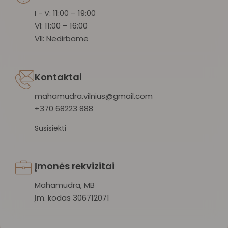
I - V: 11:00 – 19:00
VI: 11:00 – 16:00
VII: Nedirbame
Kontaktai
mahamudra.vilnius@gmail.com
+370 68223 888
Susisiekti
Įmonės rekvizitai
Mahamudra, MB
Įm. kodas 306712071