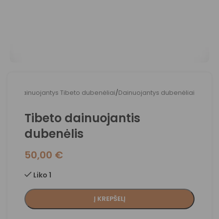
adžia
/
Dainuojantys Tibeto dubenėliai
/
Dainuojantys dubenėliai
Tibeto dainuojantis
dubenėlis
50,00
€
Liko 1
Į KREPŠELĮ