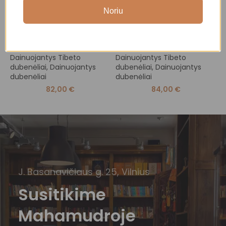
Noriu
Tibeto dainuojantis
Tibeto dainuojantis
T
dubenėlis
dubenėlis
d
Dainuojantys Tibeto
Dainuojantys Tibeto
D
dubenėliai
,
Dainuojantys
dubenėliai
,
Dainuojantys
d
dubenėliai
dubenėliai
d
82,00
€
84,00
€
J. Basanavičiaus g. 25, Vilnius
Susitikime
Mahamudroje