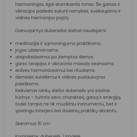
harmoningas, ilgai skambantis tonas. Šis garsas ir
vibracijos padeda sukurti ramybės, susikaupimo ir
vidinės harmonijos pojūtį.
Dainuojantys dubenėliai dažnai naudojami:
meditacijai ir sąmoningumo praktikoms;
jogos užsiėmimams;
atsipalaidavimui po įtemptos dienos;
garso terapijos ir vibracinio masažo seansams;
erdvės harmonizavimui bei ritualams;
dėmesio sutelkimui ir vidinės pusiausvyros
paieškoms.
Kiekvienas rankų darbo dubenėlis yra savitas
kūrinys – turintis savo charakterį, garsą ir energiją,
todėl tampa ne tik muzikiniu instrumentu, bet ir
ypatingu interjero bei dvasinių praktikų akcentu.
Skersmuo 10 cm
Komplekte: dubenėlis, 1 lazdelė.