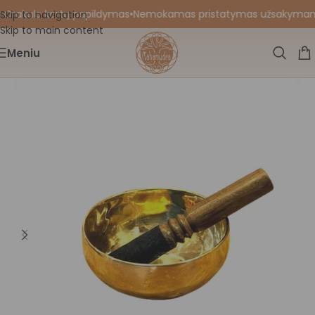
 Orakulo kortų papildymas
•
Nemokamas pristatymas užsakymams nu
Skip to navigation
Skip to main content
Meniu