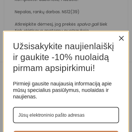
Nepalas, rankų darbas. NS12(39)
Atkreipkite dėmesį, jog prekės
spalva
gali
šiek
tiek
skirtis
nuo matomų nuotraukoje.
Užsisakykite naujienlaiškį
ir gaukite -10% nuolaidą
pirmam apsipirkimui!
Panašios prekės
Pirmieji gausite naujausią informaciją apie
mūsų specialius pasiūlymus, nuolaidas ir
naujienas.