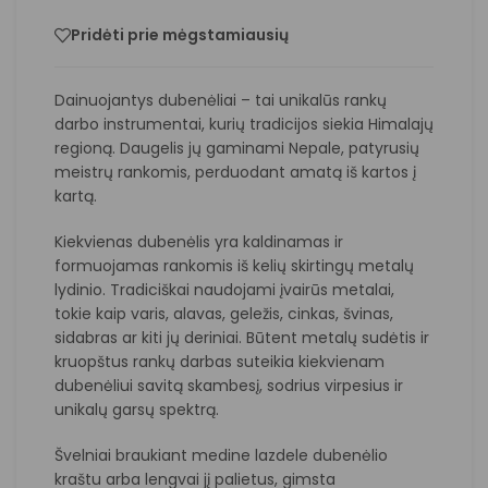
Pridėti prie mėgstamiausių
Dainuojantys dubenėliai – tai unikalūs rankų
darbo instrumentai, kurių tradicijos siekia Himalajų
regioną. Daugelis jų gaminami Nepale, patyrusių
meistrų rankomis, perduodant amatą iš kartos į
kartą.
Kiekvienas dubenėlis yra kaldinamas ir
formuojamas rankomis iš kelių skirtingų metalų
lydinio. Tradiciškai naudojami įvairūs metalai,
tokie kaip varis, alavas, geležis, cinkas, švinas,
sidabras ar kiti jų deriniai. Būtent metalų sudėtis ir
kruopštus rankų darbas suteikia kiekvienam
dubenėliui savitą skambesį, sodrius virpesius ir
unikalų garsų spektrą.
Švelniai braukiant medine lazdele dubenėlio
kraštu arba lengvai jį palietus, gimsta