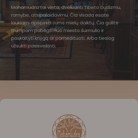
Mahamudra tai vieta, dvelkianti Tibeto budizmu,
ramybe, atsipalaidavimu. Čia visada esate
laukiami apsipirkti Jums mielų daiktų. Čia galite
trumpam pabėgti nuo miesto šurmulio ir
paskaityti knygą ar pamedituoti. Arba tiesiog
užsukti pasisveikinti.