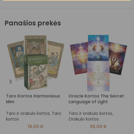
Panašios prekės
Taro Kortos Harmonious
Oracle Kortos The Secret
T
Mini
Language of Light
G
Taro ir orakulo kortos
,
Taro
Taro ir orakulo kortos
,
T
kortos
Orakulo kortos
k
19,00
€
39,00
€