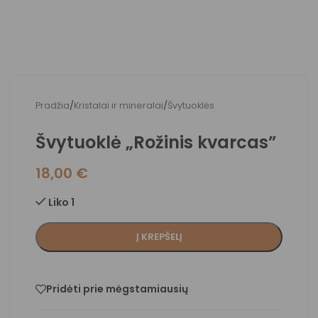
Pradžia
/
Kristalai ir mineralai
/
Švytuoklės
Švytuoklė „Rožinis kvarcas”
18,00
€
Liko 1
Į KREPŠELĮ
Pridėti prie mėgstamiausių