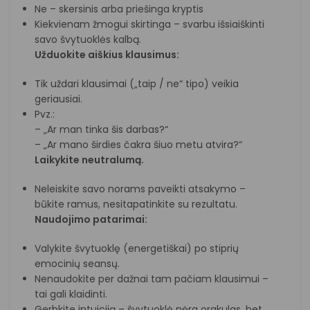
Ne – skersinis arba priešinga kryptis
Kiekvienam žmogui skirtinga – svarbu išsiaiškinti
savo švytuoklės kalbą.
Užduokite aiškius klausimus:
Tik uždari klausimai („taip / ne“ tipo) veikia
geriausiai.
Pvz.:
– „Ar man tinka šis darbas?“
– „Ar mano širdies čakra šiuo metu atvira?“
Laikykite neutralumą.
Neleiskite savo norams paveikti atsakymo –
būkite ramus, nesitapatinkite su rezultatu.
Naudojimo patarimai:
Valykite švytuoklę (energetiškai) po stiprių
emocinių seansų.
Nenaudokite per dažnai tam pačiam klausimui –
tai gali klaidinti.
Gerbkite intuiciją – švytuoklė nėra orakulas, bet