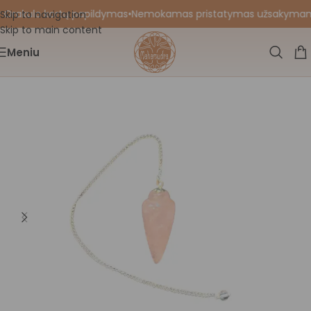
 Orakulo kortų papildymas
•
Nemokamas pristatymas užsakymams nu
Skip to navigation
Skip to main content
Meniu