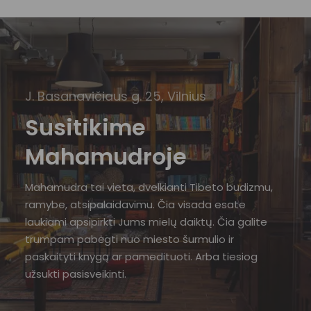
J. Basanavičiaus g. 25, Vilnius
Susitikime
Mahamudroje
Mahamudra tai vieta, dvelkianti Tibeto budizmu,
ramybe, atsipalaidavimu. Čia visada esate
laukiami apsipirkti Jums mielų daiktų. Čia galite
trumpam pabėgti nuo miesto šurmulio ir
paskaityti knygą ar pamedituoti. Arba tiesiog
užsukti pasisveikinti.