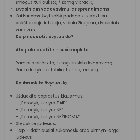
žmogus turi aukštą / žemą vibraciją.
Dvasiniam vadovavimui ar sprendimams
Kai kuriems švytuoklė padeda susisiekti su
aukštesniąja intuicija, vidiniu žinojimu, dvasiniais
vadovais.
Kaip naudotis švytuokle?
Atsipalaiduokite ir susikaupkite.
Ramiai atsisėskite, sureguliuokite kvėpavimą.
Ranką laikykite stabilią, bet neįtemptą.
Kalibruokite švytuoklę.
Užduokite paprastus klausimus:
– „Parodyk, kur yra TAIP“
– „Parodyk, kur yra NE“
– „Parodyk, kur yra NEŽINOMA“
Stebėkite judesius:
Taip – dažniausiai sukamasis arba pirmyn-atgal
judesys