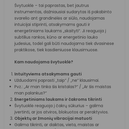
Švytuoklė – tai paprastas, bet jautrus
instrumentas, dažniausiai sudarytas iš pakabinto
svarelio ant grandinėlės ar siūlo, naudojamas
intuicijai stiprinti, atsakymams gauti ir
energetiniams laukams „skaityti“. Ji reaguoja į
subtilius rankos, kūno ar energetinio lauko
judesius, todėl gali būti naudojama tiek dvasinėse
praktikose, tiek kasdieniuose klausimuose.
Kam naudojama švytuoklė?
Intuityviems atsakymams gauti
Užduodami paprasti „taip“ / „ne“ klausimai.
Pvz.: „Ar man tinka šis kristalas?“ / „Ar šis maistas
man palankus?“
Energetiniams laukams ir čakroms tikrinti
Švytuoklė reaguoja į čakrų sūkurius – galima
įvertinti, ar jos atviros, blokuotos ar peraktyvios.
Objektų ar žmonių vibracijai matuoti
Galima tikrinti, ar daiktas, vieta, maistas ar