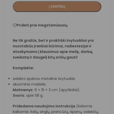
Į KREPŠELĮ
Pridėti prie mėgstamiausių
Ne tik gražūs, bet ir praktiški švytuokliai yra
nuostabūs įrankiai būrimui, radiestezijai ir
atsakymams į klausimus apie meilę, darbą,
sveikatą ir daugelį kitų sričių gauti!
Komplekte:
sidabro spalvos metalinė švytuoklė;
aksominis maišelis.
Matmenys:
6 × 15 × 3 cm (apytiksliai).
Svoris:
apie 58 g.
Pridedama naudojimo instrukcija
(keliomis
kalbomis: italų, anglų, prancūzų, ispanų, vokiečių,