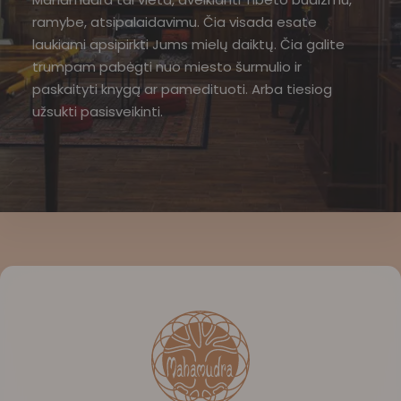
ramybe, atsipalaidavimu. Čia visada esate
laukiami apsipirkti Jums mielų daiktų. Čia galite
trumpam pabėgti nuo miesto šurmulio ir
paskaityti knygą ar pamedituoti. Arba tiesiog
užsukti pasisveikinti.