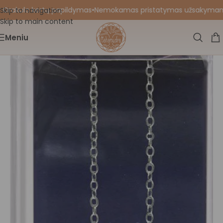
 Orakulo kortų papildymas
•
Nemokamas pristatymas užsakymams nu
Skip to navigation
Skip to main content
Meniu