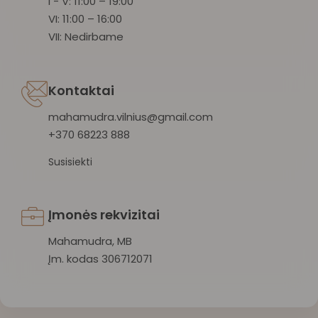
I - V: 11:00 – 19:00
VI: 11:00 – 16:00
VII: Nedirbame
Kontaktai
mahamudra.vilnius@gmail.com
+370 68223 888
Susisiekti
Įmonės rekvizitai
Mahamudra, MB
Įm. kodas 306712071