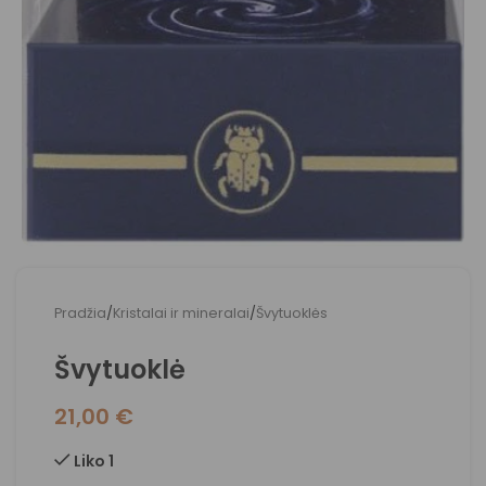
Pradžia
/
Kristalai ir mineralai
/
Švytuoklės
Švytuoklė
21,00
€
Liko 1