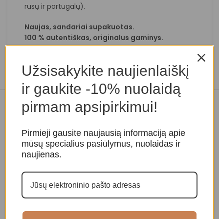
rusų ir portugalų).
Naujas, sandariai supakuotas.
100 % autentiškas, originalus gaminys.
Užsisakykite naujienlaiškį
ir gaukite -10% nuolaidą
pirmam apsipirkimui!
Panašios prekės
Pirmieji gausite naujausią informaciją apie
mūsų specialius pasiūlymus, nuolaidas ir
naujienas.