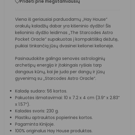
Pridėti prie mėgstamiausių
Viena iš geriausiai parduodamų „Hay House“
orakulų kaladžių dabar yra kišeninio dydžio! Šis
kelioninio dydžio leidimas „The Starcodes Astro
Pocket Oracle“ supakuotas į kompaktišką dėžutę,
puikiai tinkančią jūsų dvasinei kelionei kelionėje.
Pasinaudokite galinga senovės astrologinių
archetipų energija ir įtakingais ryšiais tarp
dangaus kūnų, kai jie juda per dangų ir jūsų
gyvenimą su „Starcodes Astro Oracle“.
Kaladę sudaro: 56 kortos.
Pakuotės išmatavimai: 10 x 7.2 x 4 cm (3.9” x 2.83”
x 1.57″).
Kaladės svoris: 230 g.
Plastiku aptrauktos popierinės kortos.
Pagaminta Kinijoje.
100% originalus Hay House produktas.