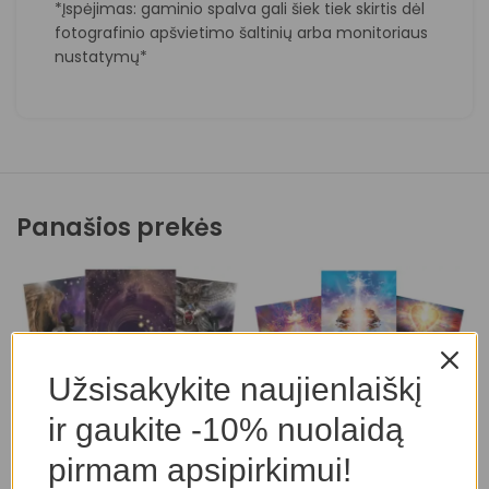
*Įspėjimas: gaminio spalva gali šiek tiek skirtis dėl
fotografinio apšvietimo šaltinių arba monitoriaus
nustatymų*
Panašios prekės
Užsisakykite naujienlaiškį
ir gaukite -10% nuolaidą
pirmam apsipirkimui!