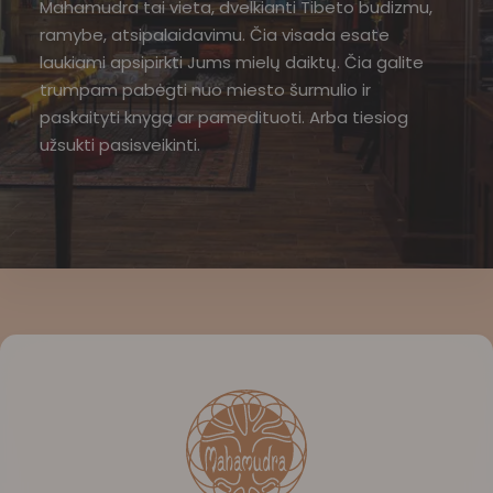
Mahamudra tai vieta, dvelkianti Tibeto budizmu,
ramybe, atsipalaidavimu. Čia visada esate
laukiami apsipirkti Jums mielų daiktų. Čia galite
trumpam pabėgti nuo miesto šurmulio ir
paskaityti knygą ar pamedituoti. Arba tiesiog
užsukti pasisveikinti.