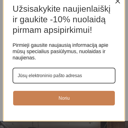
Panašios prekės
Užsisakykite naujienlaiškį
ir gaukite -10% nuolaidą
pirmam apsipirkimui!
Pirmieji gausite naujausią informaciją apie
mūsų specialius pasiūlymus, nuolaidas ir
naujienas.
Taro Kortos Harmonious
Oracle Kortos The Secret
Mini
Language of Light
T
k
Taro ir orakulo kortos
,
Taro
Taro ir orakulo kortos
,
kortos
Orakulo kortos
T
Noriu
O
19,00
€
39,00
€