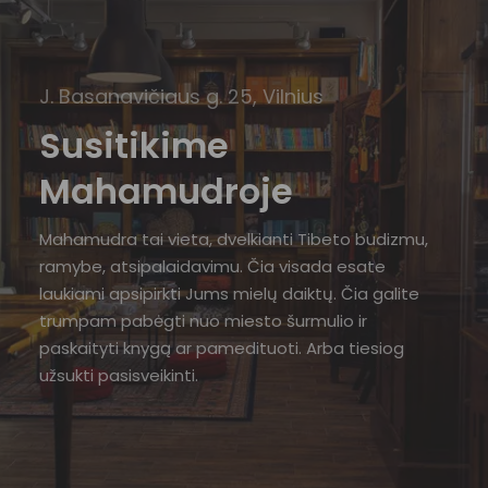
J. Basanavičiaus g. 25, Vilnius
Susitikime
Mahamudroje
Mahamudra tai vieta, dvelkianti Tibeto budizmu,
ramybe, atsipalaidavimu. Čia visada esate
laukiami apsipirkti Jums mielų daiktų. Čia galite
trumpam pabėgti nuo miesto šurmulio ir
paskaityti knygą ar pamedituoti. Arba tiesiog
užsukti pasisveikinti.