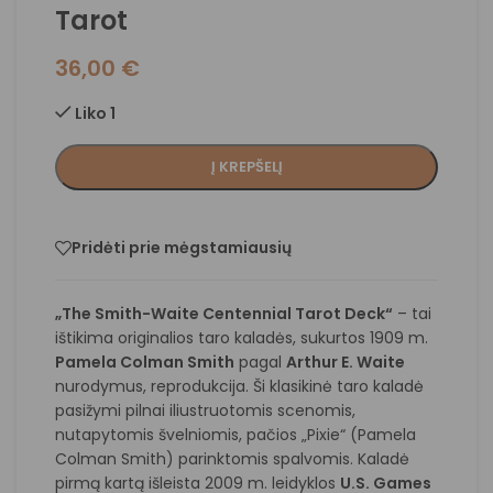
Tarot
36,00
€
Liko 1
Į KREPŠELĮ
Pridėti prie mėgstamiausių
„The Smith-Waite Centennial Tarot Deck“
– tai
ištikima originalios taro kaladės, sukurtos 1909 m.
Pamela Colman Smith
pagal
Arthur E. Waite
nurodymus, reprodukcija. Ši klasikinė taro kaladė
pasižymi pilnai iliustruotomis scenomis,
nutapytomis švelniomis, pačios „Pixie“ (Pamela
Colman Smith) parinktomis spalvomis. Kaladė
pirmą kartą išleista 2009 m. leidyklos
U.S. Games