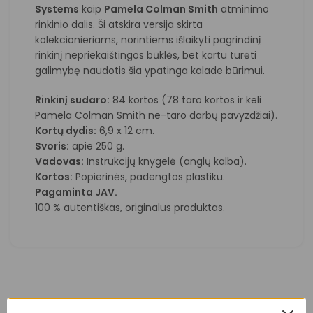
Systems
kaip
Pamela Colman Smith
atminimo
rinkinio dalis. Ši atskira versija skirta
kolekcionieriams, norintiems išlaikyti pagrindinį
rinkinį nepriekaištingos būklės, bet kartu turėti
galimybę naudotis šia ypatinga kalade būrimui.
Rinkinį sudaro:
84 kortos (78 taro kortos ir keli
Pamela Colman Smith ne-taro darbų pavyzdžiai).
Kortų dydis:
6,9 x 12 cm.
Svoris:
apie 250 g.
Vadovas:
Instrukcijų knygelė (anglų kalba).
Kortos:
Popierinės, padengtos plastiku.
Pagaminta JAV.
100 % autentiškas, originalus produktas.