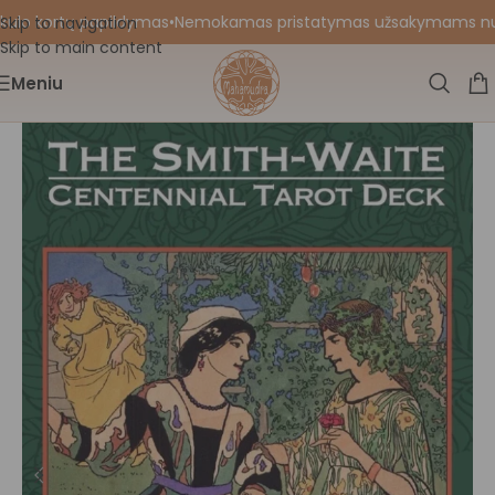
ulo kortų papildymas
•
Nemokamas pristatymas užsakymams nuo 55
Skip to navigation
Skip to main content
Meniu