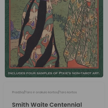
Pradžia
/
Taro ir orakulo kortos
/
Taro kortos
Smith Waite Centennial