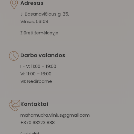
Adresas
J. Basanavičiaus g. 25,
Vilnius, 03108
Žiūrėti žemėlapyje
Darbo valandos
I - V: 11:00 – 19:00
VI: 11:00 – 16:00
VII: Nedirbame
Kontaktai
mahamudra.vilnius@gmail.com
+370 68223 888
Susisiekti