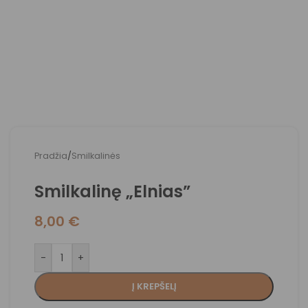
Pradžia
/
Smilkalinės
Smilkalinę „Elnias”
8,00
€
-
+
Į KREPŠELĮ