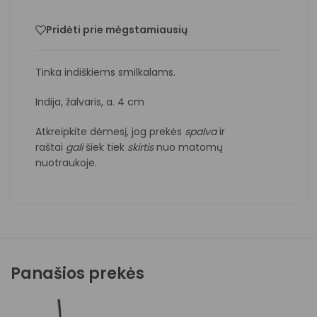
Pridėti prie mėgstamiausių
Tinka indiškiems smilkalams.
Indija, žalvaris, a. 4 cm
Atkreipkite dėmesį, jog prekės
spalva
ir
raštai
gali
šiek tiek
skirtis
nuo matomų
nuotraukoje.
Panašios prekės