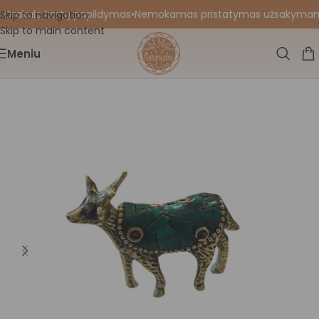
 Orakulo kortų papildymas
•
Nemokamas pristatymas užsakymams n
Skip to navigation
Skip to main content
Meniu