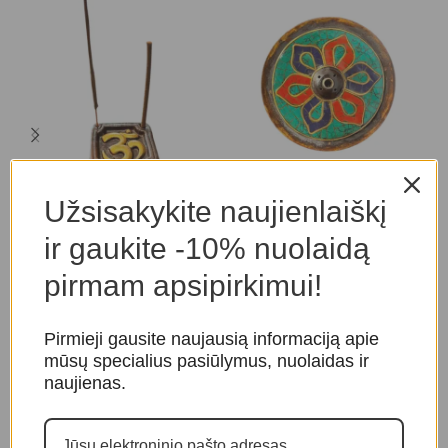
Smilkalinė „Om”
Smilkalinė
S
Užsisakykite naujienlaiškį
Smilkalinės
Smilkalinės
S
ir gaukite -10% nuolaidą
10,00
€
14,00
€
pirmam apsipirkimui!
Pirmieji gausite naujausią informaciją apie
mūsų specialius pasiūlymus, nuolaidas ir
naujienas.