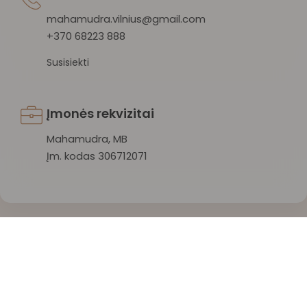
mahamudra.vilnius@gmail.com
+370 68223 888
Susisiekti
Įmonės rekvizitai
Mahamudra, MB
Įm. kodas 306712071
Mahamudra 108 © 2026 Visos teisės saugomos.
Privatumo politika
/
Sąlygos ir taisyklės
/
Atšaukti užsakymą