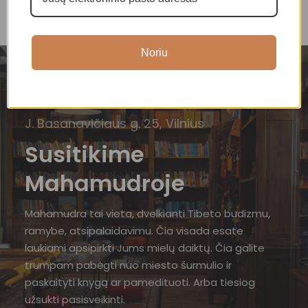
Noriu
J. Basanavičiaus g. 25, Vilnius
Susitikime
Mahamudroje
Mahamudra tai vieta, dvelkianti Tibeto budizmu,
ramybe, atsipalaidavimu. Čia visada esate
laukiami apsipirkti Jums mielų daiktų. Čia galite
trumpam pabėgti nuo miesto šurmulio ir
paskaityti knygą ar pamedituoti. Arba tiesiog
užsukti pasisveikinti.