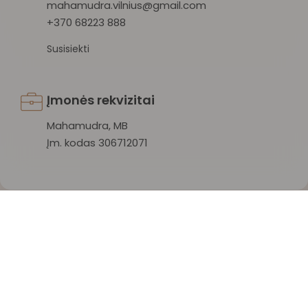
mahamudra.vilnius@gmail.com
+370 68223 888
Susisiekti
Įmonės rekvizitai
Mahamudra, MB
Įm. kodas 306712071
Mahamudra 108 © 2026 Visos teisės saugomos.
Privatumo politika
/
Sąlygos ir taisyklės
/
Atšaukti užsakymą