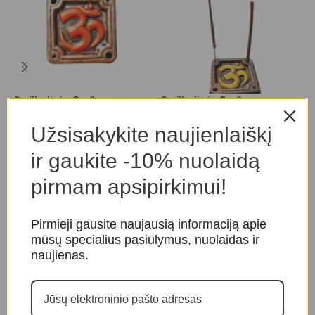
Smilkalinė „Om”
Smilkalinė „Om”
S
Smilkalinės
Smilkalinės
S
Užsisakykite naujienlaiškį
10,00
€
10,00
€
ir gaukite -10% nuolaidą
pirmam apsipirkimui!
Pirmieji gausite naujausią informaciją apie
mūsų specialius pasiūlymus, nuolaidas ir
naujienas.