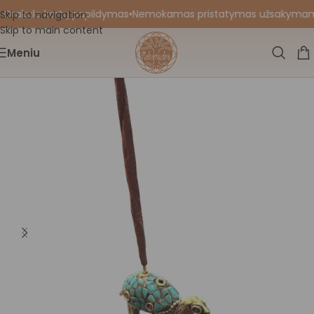
 Orakulo kortų papildymas
•
Nemokamas pristatymas užsakymams nu
Skip to navigation
Skip to main content
Meniu