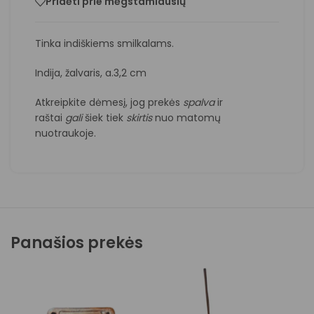
Pridėti prie mėgstamiausių
Tinka indiškiems smilkalams.
Indija, žalvaris, a.3,2 cm
Atkreipkite dėmesį, jog prekės
spalva
ir
raštai
gali
šiek tiek
skirtis
nuo matomų
nuotraukoje.
Panašios prekės