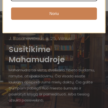
Noriu
J. Basanavičiaus g. 25, Vilnius
Susitikime
Mahamudroje
Mahamudra tai vieta, dvelkianti Tibeto budizmu,
ramybe, atsipalaidavimu. Čia visada esate
laukiami apsipirkti Jums mielų daiktų. Čia galite
trumpam pabėgti nuo miesto šurmulio ir
paskaityti knygą ar pamedituoti. Arba tiesiog
užsukti pasisveikinti.