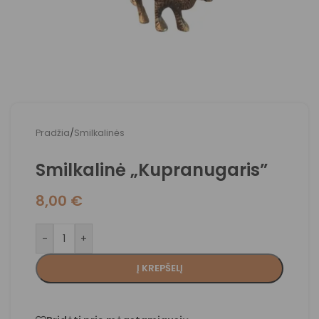
Pradžia
/
Smilkalinės
Smilkalinė „Kupranugaris”
8,00
€
-
+
Į KREPŠELĮ