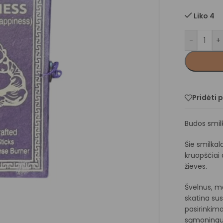
Liko 4
-
+
Pridėti 
Budos smilk
Šie smilkal
kruopščiai 
žieves.
Švelnus, m
skatina sus
pasirinkima
sąmoningu