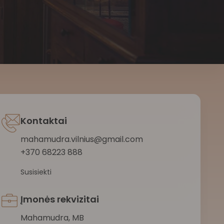
Kontaktai
mahamudra.vilnius@gmail.com
+370 68223 888
Susisiekti
Įmonės rekvizitai
Mahamudra, MB