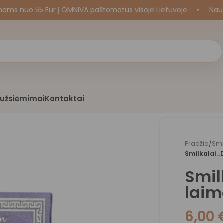
uo 55 Eur į OMNIVA paštomatus visoje Lietuvoje
•
Naujos k
i užsiėmimai
Kontaktai
Pradžia
/
Smi
Smilkalai „
Smil
laim
6,00