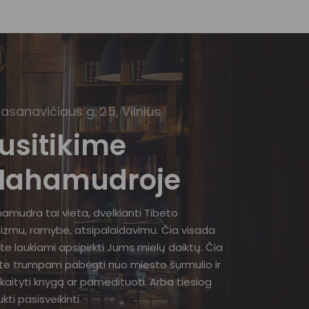
Basanavičiaus g. 25, Vilnius
usitikime
ahamudroje
amudra tai vieta, dvelkianti Tibeto
izmu, ramybe, atsipalaidavimu. Čia visada
te laukiami apsipirkti Jums mielų daiktų. Čia
ite trumpam pabėgti nuo miesto šurmulio ir
kaityti knygą ar pamedituoti. Arba tiesiog
kti pasisveikinti.