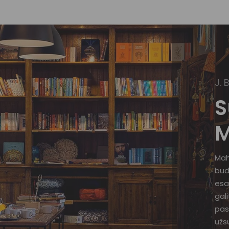
J. 
S
M
Mah
bud
esa
gal
pas
užsu