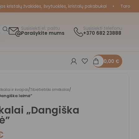
ristalų žvakidės, švytuoklės, kristalų pakabukai
•
Taro ir Orak
Susisiekti el. paštu
Susisiekti telefonu
Parašykite mums
+370 682 23888
0,00
€
lkalai ir kvapai
/
Tibetietiški smilkalai
/
Dangiška laimė”
kalai „Dangiška
ė”
€