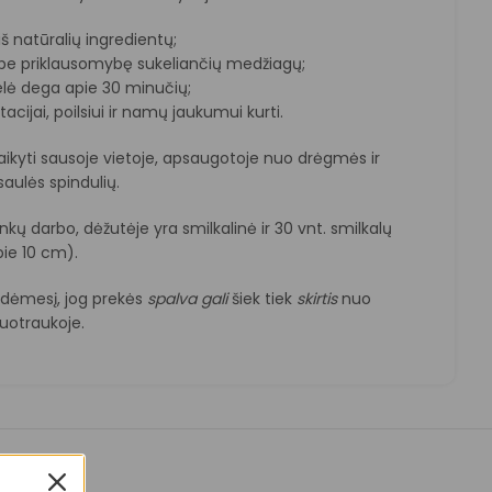
š natūralių ingredientų;
, be priklausomybę sukeliančių medžiagų;
elė dega apie 30 minučių;
acijai, poilsiui ir namų jaukumui kurti.
aikyti sausoje vietoje, apsaugotoje nuo drėgmės ir
 saulės spindulių.
nkų darbo, dėžutėje yra smilkalinė ir 30 vnt. smilkalų
pie 10 cm).
e dėmesį, jog prekės
spalva
gali
šiek tiek
skirtis
nuo
otraukoje.