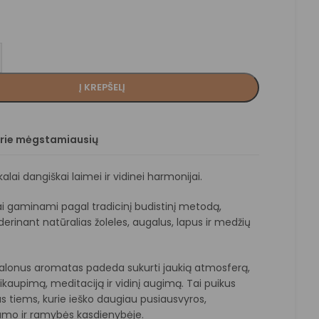
Į KREPŠELĮ
prie mėgstamiausių
alai dangiškai laimei ir vidinei harmonijai.
ai gaminami pagal tradicinį budistinį metodą,
derinant natūralias žoleles, augalus, lapus ir medžių
alonus aromatas padeda sukurti jaukią atmosferą,
ikaupimą, meditaciją ir vidinį augimą. Tai puikus
s tiems, kurie ieško daugiau pusiausvyros,
mo ir ramybės kasdienybėje.