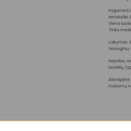
Pagaminti i
Netoksiški
Viena lazd
Tinka medit
Laikymas: l
tiesioginių
Nepalas, ra
lazdelių (a
Atkreipkit
matomų nu