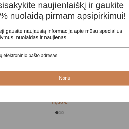
isakykite naujienlaiškį ir gaukite
% nuolaidą pirmam apsipirkimui!
eji gausite naujausią informaciją apie mūsų specialius
lymus, nuolaidas ir naujienas.
Smilkalai „Milarepa”
Palo Santo ete
Noriu
etiški
Smilkalai ir kvapai
,
Tibetietiški
Smilkalai ir kva
smilkalai
1
14,00
€