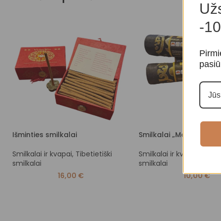
Užs
-10
Pirmi
pasiū
Išminties smilkalai
Smilkalai „Mahakala”
Smilkalai ir kvapai
,
Tibetietiški
Smilkalai ir kvapai
,
Tibeti
smilkalai
smilkalai
16,00
€
10,00
€