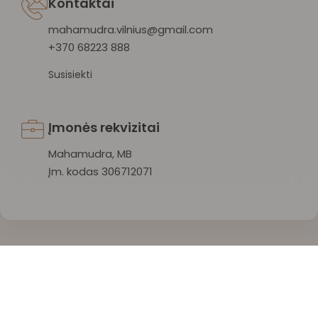
Kontaktai
mahamudra.vilnius@gmail.com
+370 68223 888
Susisiekti
Įmonės rekvizitai
Mahamudra, MB
Įm. kodas 306712071
Mahamudra 108 © 2026 Visos teisės saugomos.
Privatumo politika
/
Sąlygos ir taisyklės
/
Atšaukti užsakymą