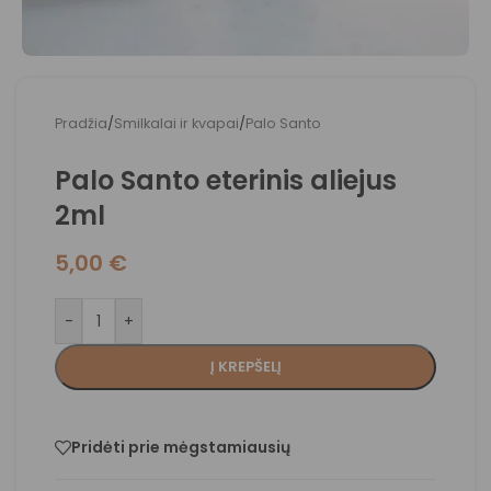
Pradžia
/
Smilkalai ir kvapai
/
Palo Santo
Palo Santo eterinis aliejus
2ml
5,00
€
-
+
Į KREPŠELĮ
Pridėti prie mėgstamiausių