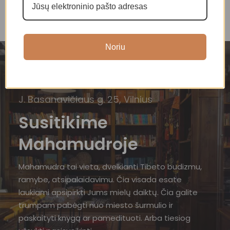
Noriu
J. Basanavičiaus g. 25, Vilnius
Susitikime
Mahamudroje
Mahamudra tai vieta, dvelkianti Tibeto budizmu,
ramybe, atsipalaidavimu. Čia visada esate
laukiami apsipirkti Jums mielų daiktų. Čia galite
trumpam pabėgti nuo miesto šurmulio ir
paskaityti knygą ar pamedituoti. Arba tiesiog