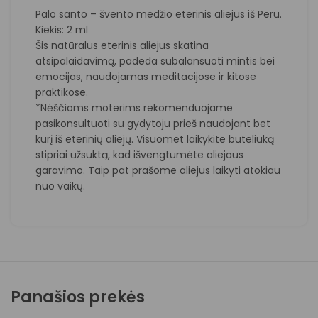
Palo santo – švento medžio eterinis aliejus iš Peru.
Kiekis: 2 ml
Šis natūralus eterinis aliejus skatina
atsipalaidavimą, padeda subalansuoti mintis bei
emocijas, naudojamas meditacijose ir kitose
praktikose.
*Nėščioms moterims rekomenduojame
pasikonsultuoti su gydytoju prieš naudojant bet
kurį iš eterinių aliejų. Visuomet laikykite buteliuką
stipriai užsuktą, kad išvengtumėte aliejaus
garavimo. Taip pat prašome aliejus laikyti atokiau
nuo vaikų.
Panašios prekės