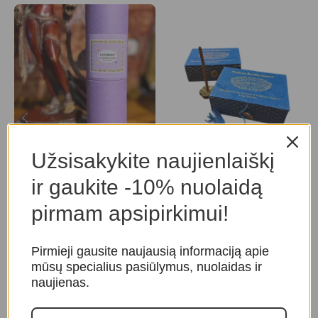
Levanda smilkalai
Medicinos Buda smilkalai
S
Užsisakykite naujienlaiškį
Smilkalai ir kvapai
,
Indiški
Smilkalai ir kvapai
,
S
ir gaukite -10% nuolaidą
smilkalai
Tibetietiški smilkalai
T
pirmam apsipirkimui!
25,00
€
16,00
€
Pirmieji gausite naujausią informaciją apie
mūsų specialius pasiūlymus, nuolaidas ir
naujienas.