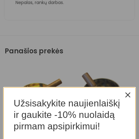
Nepalas, rankų darbas.
Panašios prekės
Užsisakykite naujienlaiškį
ir gaukite -10% nuolaidą
pirmam apsipirkimui!
Tibeto dainuojantis
Tibeto dainuojantis
T
dubenėlis
dubenėlis
d