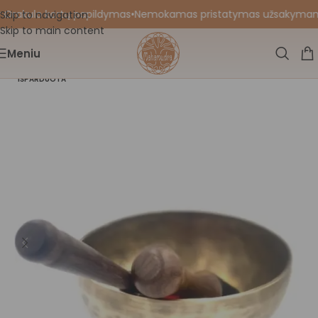
 Orakulo kortų papildymas
•
Nemokamas pristatymas užsakymams nu
Skip to navigation
Skip to main content
Meniu
IŠPARDUOTA