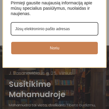
Pirmieji gausite naujausią informaciją apie
Dainuojantys Tibeto
Dainuojantys Tibeto
D
mūsų specialius pasiūlymus, nuolaidas ir
dubenėliai
,
Dainuojantys
dubenėliai
,
Dainuojantys
d
dubenėliai
dubenėliai
d
naujienas.
50,00
€
87,00
€
Noriu
J. Basanavičiaus g. 25, Vilnius
Susitikime
Mahamudroje
Mahamudra tai vieta, dvelkianti Tibeto budizmu,