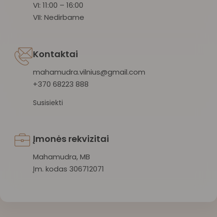
VI: 11:00 – 16:00
VII: Nedirbame
Kontaktai
mahamudra.vilnius@gmail.com
+370 68223 888
Susisiekti
Įmonės rekvizitai
Mahamudra, MB
Įm. kodas 306712071