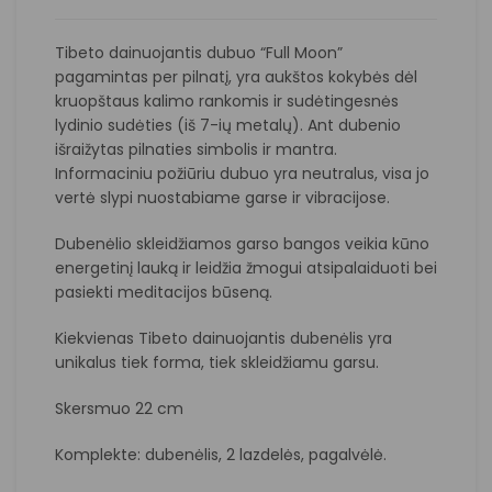
Tibeto dainuojantis dubuo “Full Moon”
pagamintas per pilnatį, yra aukštos kokybės dėl
kruopštaus kalimo rankomis ir sudėtingesnės
lydinio sudėties (iš 7-ių metalų). Ant dubenio
išraižytas pilnaties simbolis ir mantra.
Informaciniu požiūriu dubuo yra neutralus, visa jo
vertė slypi nuostabiame garse ir vibracijose.
Dubenėlio skleidžiamos garso bangos veikia kūno
energetinį lauką ir leidžia žmogui atsipalaiduoti bei
pasiekti meditacijos būseną.
Kiekvienas Tibeto dainuojantis dubenėlis yra
unikalus tiek forma, tiek skleidžiamu garsu.
Skersmuo 22 cm
Komplekte: dubenėlis, 2 lazdelės, pagalvėlė.