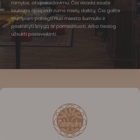
ramybe, atsipalaidavimu. Čia visada esate
laukiami apsipirkti Jums mielų daiktų. Čia galite
trumpam pabėgti nuo miesto šurmulio ir
paskaityti knygą ar pamedituoti. Arba tiesiog
užsukti pasisveikinti.