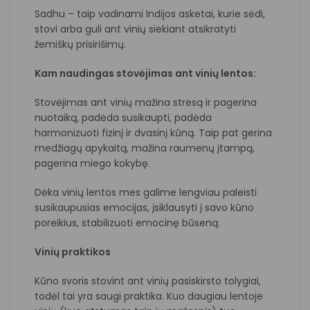
Sadhu – taip vadinami Indijos asketai, kurie sėdi,
stovi arba guli ant vinių siekiant atsikratyti
žemiškų prisirišimų.
Kam naudingas stovėjimas ant vinių lentos:
Stovėjimas ant vinių mažina stresą ir pagerina
nuotaiką, padėda susikaupti, padėda
harmonizuoti fizinį ir dvasinį kūną. Taip pat gerina
medžiagų apykaitą, mažina raumenų įtampą,
pagerina miego kokybę.
Dėka vinių lentos mes galime lengviau paleisti
susikaupusias emocijas, įsiklausyti į savo kūno
poreikius, stabilizuoti emocinę būseną.
Vinių praktikos
Kūno svoris stovint ant vinių pasiskirsto tolygiai,
todėl tai yra saugi praktika. Kuo daugiau lentoje