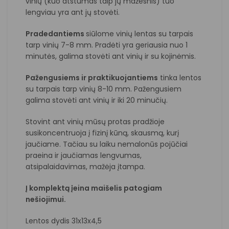
vinių (kuo atstumas taip jų mažesnis) tuo
lengviau yra ant jų stovėti.
Pradedantiems
siūlome vinių lentas su tarpais
tarp vinių 7-8 mm. Pradėti yra geriausia nuo 1
minutės, galima stovėti ant vinių ir su kojinėmis.
Pažengusiems ir praktikuojantiems
tinka lentos
su tarpais tarp vinių 8-10 mm. Pažengusiem
galima stovėti ant vinių ir iki 20 minučių.
Stovint ant vinių mūsų protas pradžioje
susikoncentruoja į fizinį kūną, skausmą, kurį
jaučiame. Tačiau su laiku nemalonūs pojūčiai
praeina ir jaučiamas lengvumas,
atsipalaidavimas, mažėja įtampa.
Į komplektą įeina maišelis patogiam
nešiojimui.
Lentos dydis 31x13x4,5