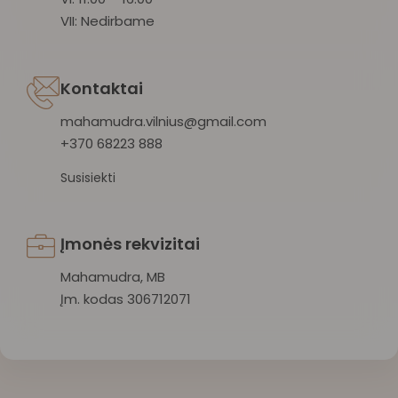
VII: Nedirbame
Kontaktai
mahamudra.vilnius@gmail.com
+370 68223 888
Susisiekti
Įmonės rekvizitai
Mahamudra, MB
Įm. kodas 306712071