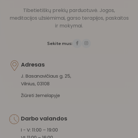
Tibetietiškų prekių parduotuvė. Jogos,
meditacijos užsiėmimai, garso terapijos, paskaitos
ir mokymai.
Sekite mus:
Adresas
J. Basanavičiaus g. 25,
Vilnius, 03108
Žiūrėti žemėlapyje
Darbo valandos
I - V: 11:00 – 19:00
VI: 11:00 – 16:00