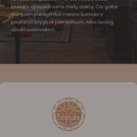
laukiami apsipirkti Jums mielų daiktų. Čia galite
trumpam pabėgti nuo miesto šurmulio ir
paskaityti knygą ar pamedituoti. Arba tiesiog
užsukti pasisveikinti.