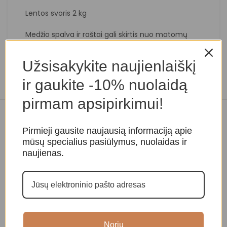
Lentos svoris 2 kg
Medžio spalva ir raštai gali skirtis nuo matomų
nuotraukoje.
Užsisakykite naujienlaiškį
ir gaukite -10% nuolaidą
pirmam apsipirkimui!
Panašios prekės
Pirmieji gausite naujausią informaciją apie
mūsų specialius pasiūlymus, nuolaidas ir
naujienas.
Noriu