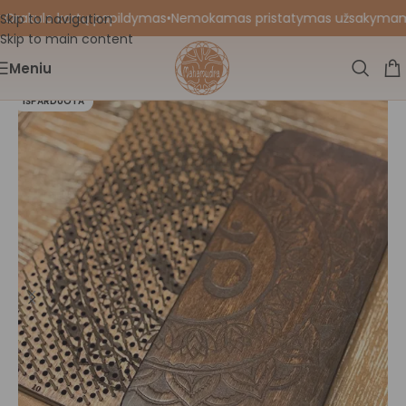
Orakulo kortų papildymas
•
Nemokamas pristatymas užsakymams nu
Skip to navigation
Skip to main content
Meniu
IŠPARDUOTA