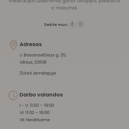
meditacijos užsiėmimai, garso terapijos, paskaitos
ir mokymai.
Sekite mus:
Adresas
J. Basanavičiaus g. 25,
Vilnius, 03108
Žiūrėti žemėlapyje
Darbo valandos
I - V: 11:00 – 19:00
VI: 11:00 – 16:00
VII: Nedirbame