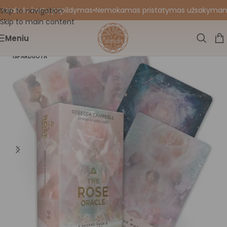
 Orakulo kortų papildymas
•
Nemokamas pristatymas užsakymams nu
Skip to navigation
Skip to main content
Meniu
IŠPARDUOTA