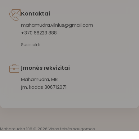
Kontaktai
mahamudra.vilnius@gmail.com
+370 68223 888
Susisiekti
Įmonės rekvizitai
Mahamudra, MB
Įm. kodas 306712071
Mahamudra 108 © 2026 Visos teisės saugomos.