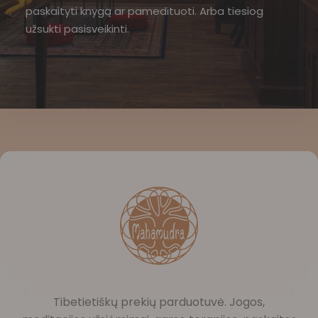
paskaityti knygą ar pamedituoti. Arba tiesiog
užsukti pasisveikinti.
Tibetietiškų prekių parduotuvė. Jogos,