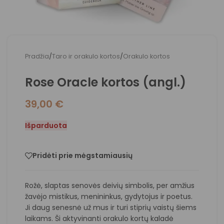
Pradžia
/
Taro ir orakulo kortos
/
Orakulo kortos
Rose Oracle kortos (angl.)
39,00
€
Išparduota
Pridėti prie mėgstamiausių
Rožė, slaptas senovės deivių simbolis, per amžius
žavėjo mistikus, menininkus, gydytojus ir poetus.
Ji daug senesnė už mus ir turi stiprių vaistų šiems
laikams. Ši aktyvinanti orakulo kortų kaladė