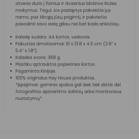
atveria duris į fizinius ir dvasinius Motinos Rožės
mokymus. Tegul Jos paslaptys pakviečia jus
namo, pas tikrąją jūsų prigimtį, ir pakviečia
pasodinti savo sielą giliau nei bet kada anksčiau.
Kaladę sudaro: 44 kortos, vadovas.
Pakuotės išmatavimai: 10 x 13.8 x 4.5 cm (3.9” x
5.4” x 1.8″).
Kaladės svoris: 368 g.
Plastiku aptrauktos popierinės kortos.
Pagaminta Kinijoje.
100% originalus Hay House produktas.
*Įspėjimas: gaminio spalva gali šiek tiek skirtis dėl
fotografinio apšvietimo šaltinių arba monitoriaus
nustatymų*