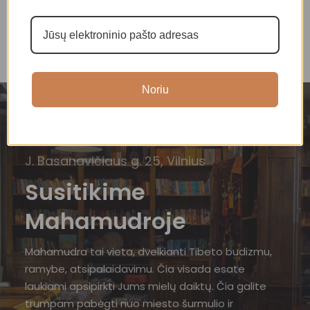
Noriu
J. Basanavičiaus g. 25, Vilnius
Susitikime
Mahamudroje
Mahamudra tai vieta, dvelkianti Tibeto budizmu,
ramybe, atsipalaidavimu. Čia visada esate
laukiami apsipirkti Jums mielų daiktų. Čia galite
trumpam pabėgti nuo miesto šurmulio ir