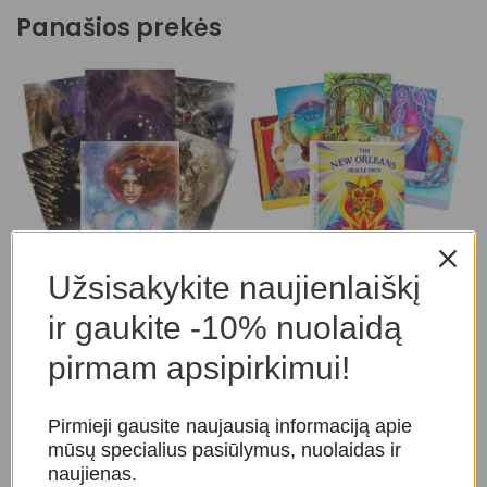
Panašios prekės
Užsisakykite naujienlaiškį
Star Temple Oracle kortos
E
-20%
k
The New Orleans Oracle
ir gaukite -10% nuolaidą
Taro ir orakulo kortos
,
kortos
Orakulo kortos
T
pirmam apsipirkimui!
O
Taro ir orakulo kortos
,
39,00
€
Orakulo kortos
Pirmieji gausite naujausią informaciją apie
28,00
€
35,00
€
mūsų specialius pasiūlymus, nuolaidas ir
naujienas.