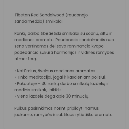
Tibetan Red Sandalwood (raudonojo
sandalmedžio) smilkalai
Rankų darbo tibetietiški smilkalai su sodriu, šiltu ir
medienos aromatu. Raudonasis sandalmedis nuo
seno vertinamas dėl savo raminančio kvapo,
padedančio sukurti harmonijos ir vidinės ramybės
atmosferą.
• Natūralus, švelnus medienos aromatas.
• Tinka meditacijai, jogai ir kasdieniam poilsiui.
• Pakuotėje – 30 rankų darbo smilkalų lazdelių ir
medinis smilkalų laikiklis.
• Viena lazdelė dega apie 30 minučių.
Puikus pasirinkimas norint pripildyti namus
jaukumo, ramybės ir subtilaus rytietiško aromato.