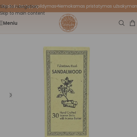
 Orakulo kortų papildymas
•
Nemokamas pristatymas užsakymams nu
Skip to navigation
Skip to main content
Meniu