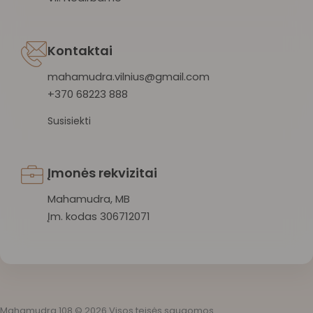
Kontaktai
mahamudra.vilnius@gmail.com
+370 68223 888
Susisiekti
Įmonės rekvizitai
Mahamudra, MB
Įm. kodas 306712071
Mahamudra 108 © 2026 Visos teisės saugomos.