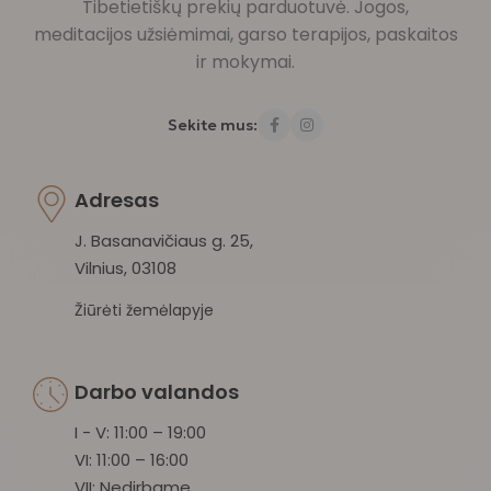
Tibetietiškų prekių parduotuvė. Jogos,
meditacijos užsiėmimai, garso terapijos, paskaitos
ir mokymai.
Sekite mus:
Adresas
J. Basanavičiaus g. 25,
Vilnius, 03108
Žiūrėti žemėlapyje
Darbo valandos
I - V: 11:00 – 19:00
VI: 11:00 – 16:00
VII: Nedirbame