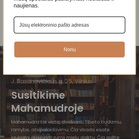
naujienas.
Noriu
J. Basanavičiaus g. 25, Vilnius
Susitikime
Mahamudroje
Mahamudra tai vieta, dvelkianti Tibeto budizmu,
ramybe, atsipalaidavimu. Čia visada esate
laukiami apsipirkti Jums mielų daiktų. Čia galite