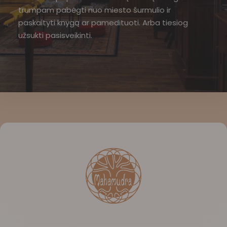
trumpam pabėgti nuo miesto šurmulio ir
paskaityti knygą ar pamedituoti. Arba tiesiog
užsukti pasisveikinti.