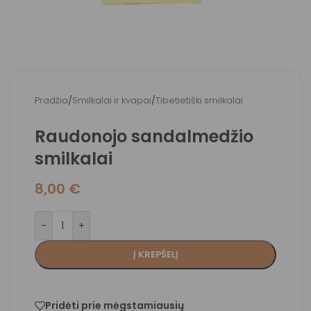
Pradžia
/
Smilkalai ir kvapai
/
Tibetietiški smilkalai
Raudonojo sandalmedžio
smilkalai
8,00
€
-
+
Į KREPŠELĮ
Pridėti prie mėgstamiausių