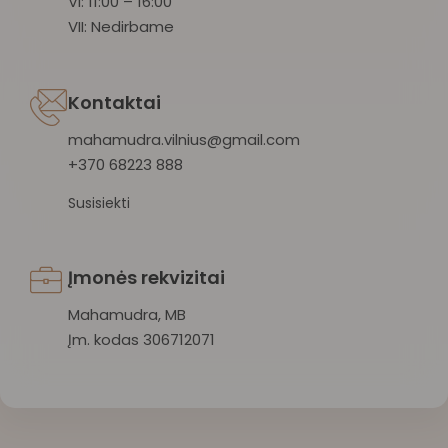
VI: 11:00 – 16:00
VII: Nedirbame
Kontaktai
mahamudra.vilnius@gmail.com
+370 68223 888
Susisiekti
Įmonės rekvizitai
Mahamudra, MB
Įm. kodas 306712071