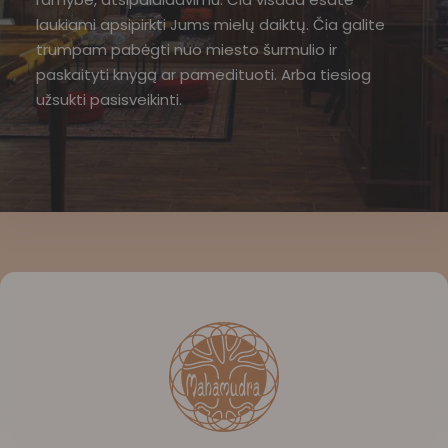
laukiami apsipirkti Jums mielų daiktų. Čia galite
trumpam pabėgti nuo miesto šurmulio ir
paskaityti knygą ar pamedituoti. Arba tiesiog
užsukti pasisveikinti.