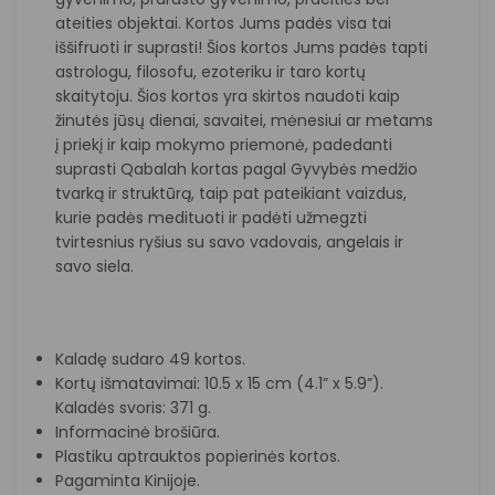
ateities objektai. Kortos Jums padės visa tai
iššifruoti ir suprasti! Šios kortos Jums padės tapti
astrologu, filosofu, ezoteriku ir taro kortų
skaitytoju. Šios kortos yra skirtos naudoti kaip
žinutės jūsų dienai, savaitei, mėnesiui ar metams
į priekį ir kaip mokymo priemonė, padedanti
suprasti Qabalah kortas pagal Gyvybės medžio
tvarką ir struktūrą, taip pat pateikiant vaizdus,
kurie padės medituoti ir padėti užmegzti
tvirtesnius ryšius su savo vadovais, angelais ir
savo siela.
Kaladę sudaro 49 kortos.
Kortų išmatavimai: 10.5 x 15 cm (4.1” x 5.9”).
Kaladės svoris: 371 g.
Informacinė brošiūra.
Plastiku aptrauktos popierinės kortos.
Pagaminta Kinijoje.