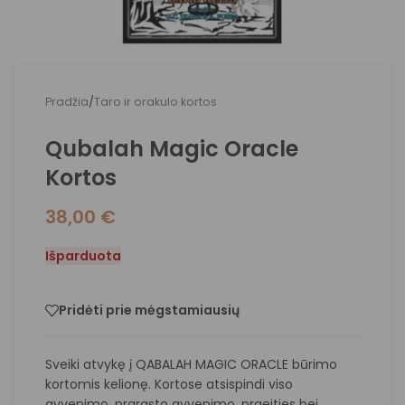
Pradžia
/
Taro ir orakulo kortos
Qubalah Magic Oracle
Kortos
38,00
€
Išparduota
Pridėti prie mėgstamiausių
Sveiki atvykę į QABALAH MAGIC ORACLE būrimo
kortomis kelionę. Kortose atsispindi viso
gyvenimo, prarasto gyvenimo, praeities bei