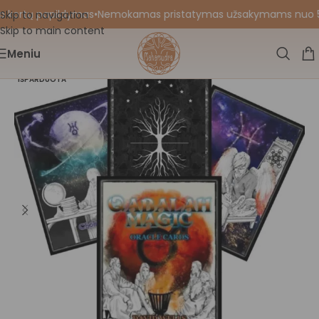
o kortų papildymas
•
Nemokamas pristatymas užsakymams nuo 55 Eu
Skip to navigation
Skip to main content
Meniu
IŠPARDUOTA