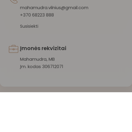
mahamudra.vilnius@gmail.com
+370 68223 888
Susisiekti
Įmonės rekvizitai
Mahamudra, MB
Įm. kodas 306712071
Mahamudra 108 © 2026 Visos teisės saugomos.
Privatumo politika
/
Sąlygos ir taisyklės
/
Atšaukti užsakymą