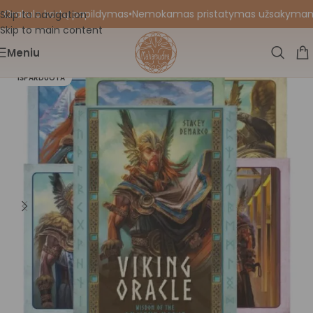
 Orakulo kortų papildymas
•
Nemokamas pristatymas užsakymams nu
Skip to navigation
Skip to main content
Meniu
IŠPARDUOTA