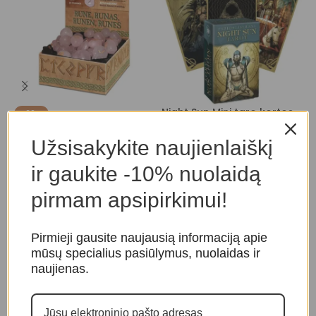
Night Sun Mini taro kortos
S
-20%
Rožinio kvarco Runos
Taro ir orakulo kortos
,
Taro
T
Užsisakykite naujienlaiškį
kortos
O
Taro ir orakulo kortos
,
Runos
ir gaukite -10% nuolaidą
20,00
€
28,00
€
35,00
€
pirmam apsipirkimui!
Pirmieji gausite naujausią informaciją apie
mūsų specialius pasiūlymus, nuolaidas ir
naujienas.