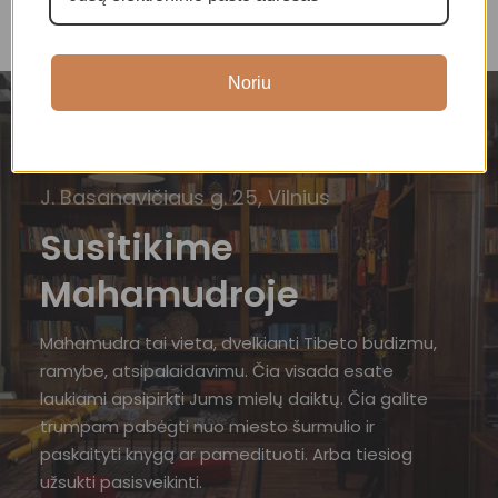
Noriu
J. Basanavičiaus g. 25, Vilnius
Susitikime
Mahamudroje
Mahamudra tai vieta, dvelkianti Tibeto budizmu,
ramybe, atsipalaidavimu. Čia visada esate
laukiami apsipirkti Jums mielų daiktų. Čia galite
trumpam pabėgti nuo miesto šurmulio ir
paskaityti knygą ar pamedituoti. Arba tiesiog
užsukti pasisveikinti.