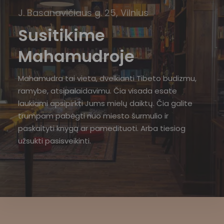
J. Basanavičiaus g. 25, Vilnius
Susitikime
Mahamudroje
Mahamudra tai vieta, dvelkianti Tibeto budizmu,
ramybe, atsipalaidavimu. Čia visada esate
laukiami apsipirkti Jums mielų daiktų. Čia galite
trumpam pabėgti nuo miesto šurmulio ir
paskaityti knygą ar pamedituoti. Arba tiesiog
užsukti pasisveikinti.