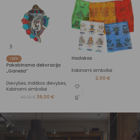
Hadakas
-20%
Pakabinama dekoracija
T
Kabinami simboliai
„Ganeša”
E
2,00
€
Dievybės
,
Indiškos dievybės
,
s
Kabinami simboliai
39,00
€
49,00
€