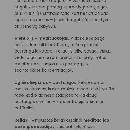
sėdi ant dramblio nugaros – vaizduoja subtilų
tingulį, kuris net pažengusiame lygmenyje gali
būti kliūtis. Šis simbolis rodo, kad net kai atrodo,
jog protas ramus – jis vis tiek gali būti neaktyvus
ar pernelyg pasyvus.
Vienuolis – medituotojas.
Pradžioje jis bėga
paskui dramblį ir beždžionę, reiškia pradinį
pastangų laikotarpį. Toliau jis laiko pavadį, vėliau
veda, o galiausiai ramiai sėdi – tai pažymėtos
meditacijos stadijos nuo pastangų iki
spontaniškos koncentracijos.
Ugnies liepsnos – pastangos
. Kelyje dažnai
matosi liepsnos, kurios mažėja einant aukštyn. Tai
rodo, kad pradinėse stadijose reikia daug
pastangų, o vėliau – koncentracija atsiranda
natūraliai.
Kelias –
vingiuotas kelias atspindi
meditacijos
pažangos stadijas
, taip pat kylančius ir