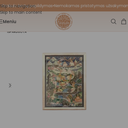
 Orakulo kortų papildymas
•
Nemokamas pristatymas užsakymams nu
Skip to navigation
Skip to main content
Meniu
IŠPARDUOTA