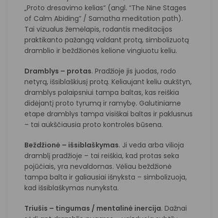
„Proto dresavimo kelias“ (angl. “The Nine Stages
of Calm Abiding” / Samatha meditation path).
Tai vizualus žemėlapis, rodantis meditacijos
praktikanto pažangą valdant protą, simbolizuotą
dramblio ir beždžionės kelione vingiuotu keliu.
Dramblys – protas
. Pradžioje jis juodas, rodo
netyrą, išsiblaškiusį protą. Keliaujant keliu aukštyn,
dramblys palaipsniui tampa baltas, kas reiškia
didėjantį proto tyrumą ir ramybę. Galutiniame
etape dramblys tampa visiškai baltas ir paklusnus
– tai aukščiausia proto kontrolės būsena.
Beždžionė – išsiblaškymas
. Ji veda arba vilioja
dramblį pradžioje – tai reiškia, kad protas seka
pojūčiais, yra nevaldomas. Vėliau beždžionė
tampa balta ir galiausiai išnyksta – simbolizuoja,
kad išsiblaškymas nunyksta.
Triušis – tingumas / mentalinė inercija
. Dažnai