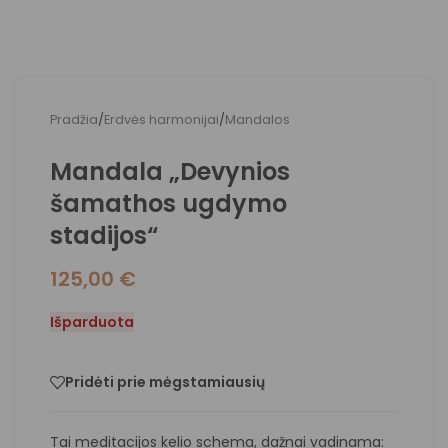
Pradžia
/
Erdvės harmonijai
/
Mandalos
Mandala „Devynios
šamathos ugdymo
stadijos“
125,00
€
Išparduota
Pridėti prie mėgstamiausių
Tai meditacijos kelio schema, dažnai vadinama: