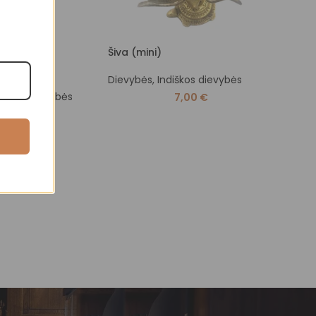
Šiva (mini)
Šiva
Dievybės
,
Indiškos dievybės
Diev
stinės dievybės
7,00
€
90,00
€
€