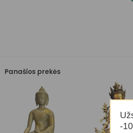
Panašios prekės
Užs
-10