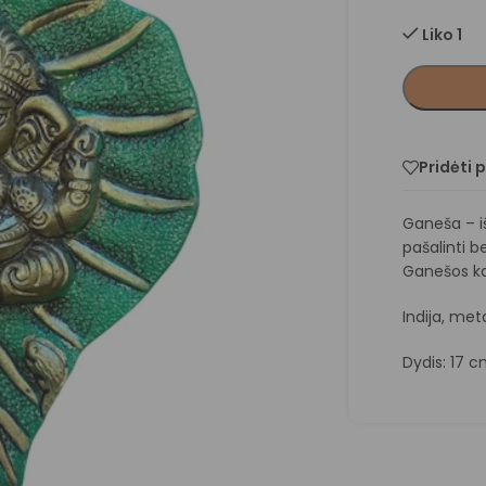
Liko 1
Pridėti 
Ganeša – iš
pašalinti be
Ganešos ka
Indija, met
Dydis: 17 