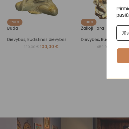
Pirmi
pasiū
-23%
-38%
Buda
Žalioji Tara
Dievybės
,
Budistinės dievybės
Dievybės
,
Budistinės di
100,00
€
280,0
130,00
€
450,00
€