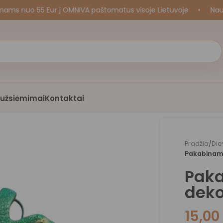
uo 55 Eur į OMNIVA paštomatus visoje Lietuvoje
•
Naujos k
i užsiėmimai
Kontaktai
Pradžia
/
Die
Pakabinama
Pak
deko
15,0