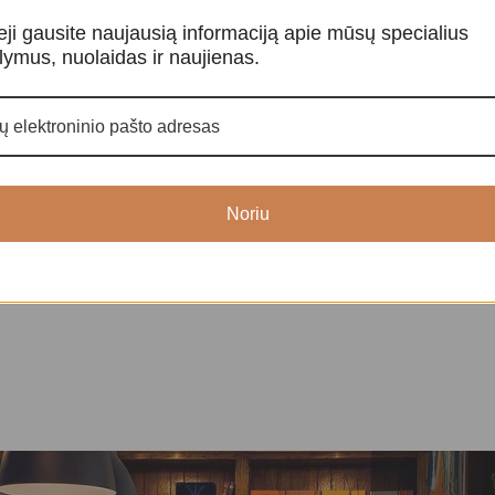
eji gausite naujausią informaciją apie mūsų specialius
lymus, nuolaidas ir naujienas.
-12%
-18%
Besijuokiantis Buda
Buda
evybės
Dievybės
,
Budistinės dievybės
Dievybės
,
Budi
0
€
75,00
€
85,00
€
110,00
Noriu