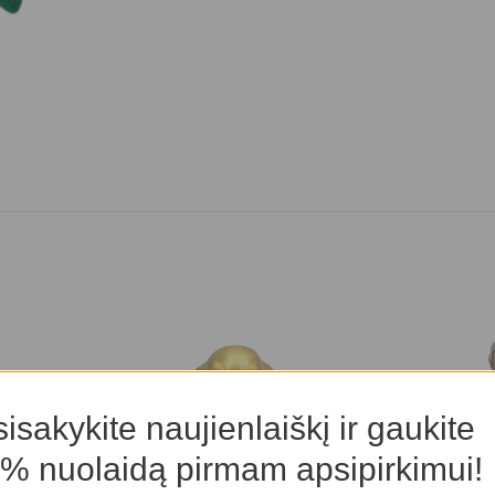
isakykite naujienlaiškį ir gaukite
% nuolaidą pirmam apsipirkimui!