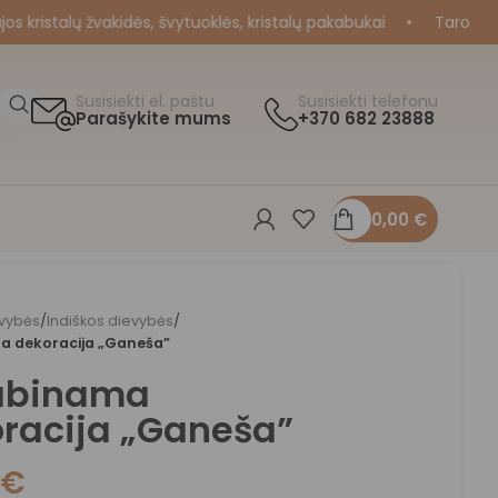
ristalų žvakidės, švytuoklės, kristalų pakabukai
•
Taro ir Orak
Susisiekti el. paštu
Susisiekti telefonu
Parašykite mums
+370 682 23888
0,00
€
vybės
/
Indiškos dievybės
/
 dekoracija „Ganeša”
abinama
racija „Ganeša”
0
€