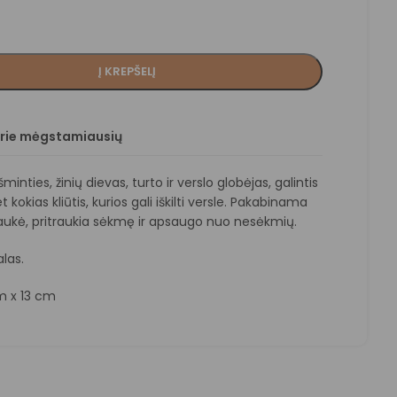
Į KREPŠELĮ
prie mėgstamiausių
minties, žinių dievas, turto ir verslo globėjas, galintis
t kokias kliūtis, kurios gali iškilti versle. Pakabinama
ukė, pritraukia sėkmę ir apsaugo nuo nesėkmių.
alas.
cm x 13 cm