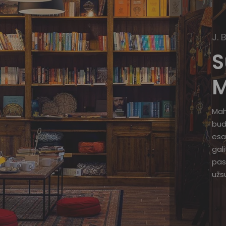
J. 
S
M
Mah
bud
esa
gal
pas
užsu