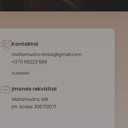
Kontaktai
mahamudra.vilnius@gmail.com
+370 68223 888
Susisiekti
Įmonės rekvizitai
Mahamudra, MB
Įm. kodas 306712071