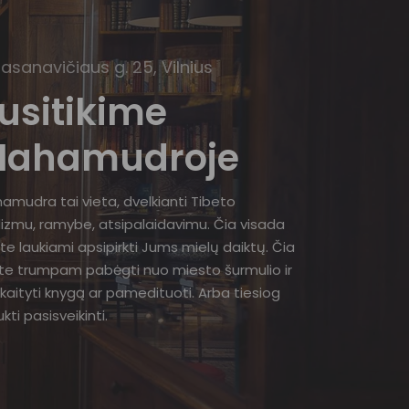
Basanavičiaus g. 25, Vilnius
usitikime
ahamudroje
amudra tai vieta, dvelkianti Tibeto
izmu, ramybe, atsipalaidavimu. Čia visada
te laukiami apsipirkti Jums mielų daiktų. Čia
ite trumpam pabėgti nuo miesto šurmulio ir
kaityti knygą ar pamedituoti. Arba tiesiog
kti pasisveikinti.