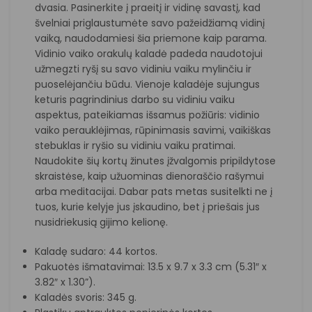
dvasia. Pasinerkite į praeitį ir vidinę savastį, kad
švelniai priglaustumėte savo pažeidžiamą vidinį
vaiką, naudodamiesi šia priemone kaip parama.
Vidinio vaiko orakulų kaladė padeda naudotojui
užmegzti ryšį su savo vidiniu vaiku mylinčiu ir
puoselėjančiu būdu. Vienoje kaladėje sujungus
keturis pagrindinius darbo su vidiniu vaiku
aspektus, pateikiamas išsamus požiūris: vidinio
vaiko perauklėjimas, rūpinimasis savimi, vaikiškas
stebuklas ir ryšio su vidiniu vaiku pratimai.
Naudokite šių kortų žinutes įžvalgomis pripildytose
skraistėse, kaip užuominas dienoraščio rašymui
arba meditacijai. Dabar pats metas susitelkti ne į
tuos, kurie kelyje jus įskaudino, bet į priešais jus
nusidriekusią gijimo kelionę.
Kaladę sudaro: 44 kortos.
Pakuotės išmatavimai: 13.5 x 9.7 x 3.3 cm (5.31″ x
3.82″ x 1.30”).
Kaladės svoris: 345 g.