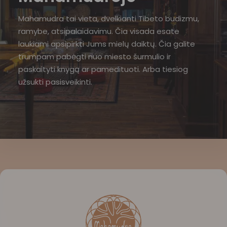
Mahamudra tai vieta, dvelkianti Tibeto budizmu,
ramybe, atsipalaidavimu. Čia visada esate
laukiami apsipirkti Jums mielų daiktų. Čia galite
trumpam pabėgti nuo miesto šurmulio ir
paskaityti knygą ar pamedituoti. Arba tiesiog
užsukti pasisveikinti.