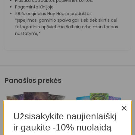
Plastiku aptrauktos popierinės kortos.
Pagaminta Kinijoje.
100% originalus Hay House produktas.
*Įspėjimas: gaminio spalva gali šiek tiek skirtis dėl
fotografinio apšvietimo šaltinių arba monitoriaus
nustatymų*
Panašios prekės
Užsisakykite naujienlaiškį
ir gaukite -10% nuolaidą