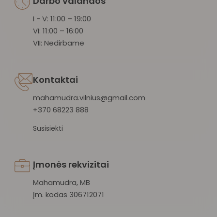
Darbo valandos
I - V: 11:00 – 19:00
VI: 11:00 – 16:00
VII: Nedirbame
Kontaktai
mahamudra.vilnius@gmail.com
+370 68223 888
Susisiekti
Įmonės rekvizitai
Mahamudra, MB
Įm. kodas 306712071