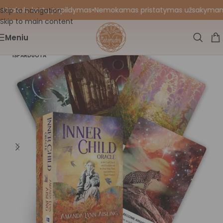
 Orakulo kortų papildymas
•
Nemokamas pristatymas užsakymams nu
Skip to navigation
Skip to main content
Meniu
IŠPARDUOTA